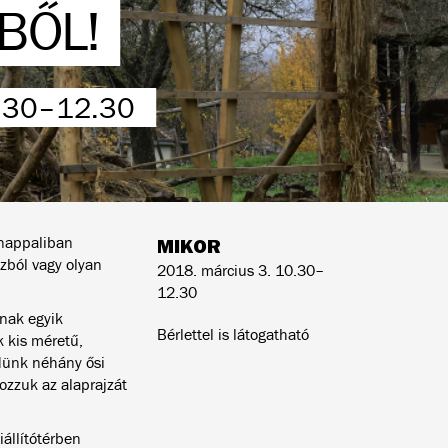
BŐL!
.30–12.30
 nappaliban
MIKOR
zból vagy olyan
2018. március 3. 10.30–
12.30
nak egyik
Bérlettel is látogatható
 kis méretű,
dünk néhány ősi
hozzuk az alaprajzát
iállítótérben