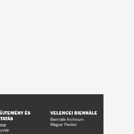
ŰJTEMÉNY ÉS
VELENCEI BIENNÁLE
TATÁS
Biennále Archívum
Magyar Pavilon
ttár
yvtár