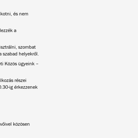
kotni, és nem
lezzék a
sztrálni, szombat
a szabad helyekről.
eti Közös ügyeink –
lkozás részei
0.30-ig érkezzenek
evőivel közösen