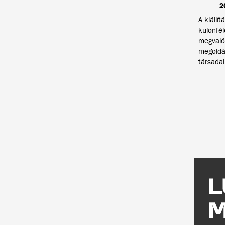
2
A kiállí
különfé
megvaló
megoldás
társada