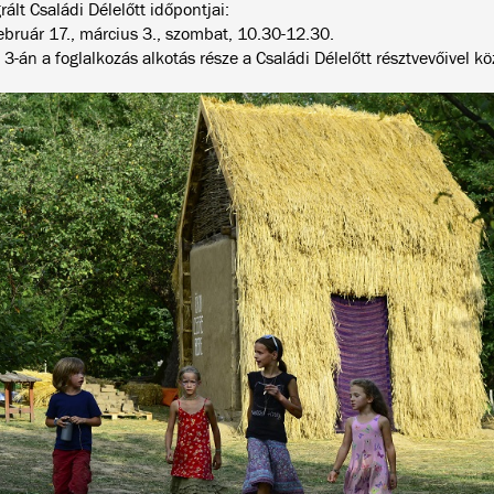
rált Családi Délelőtt időpontjai:
ebruár 17., március 3., szombat, 10.30-12.30.
3-án a foglalkozás alkotás része a Családi Délelőtt résztvevőivel kö