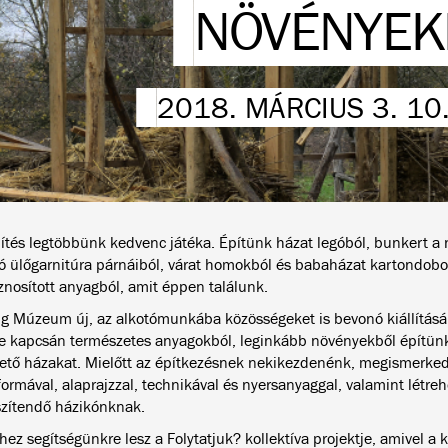
NÖVÉNYEK
2018. MÁRCIUS 3. 10
ítés legtöbbünk kedvenc játéka. Építünk házat legóból, bunkert a
tó ülőgarnitúra párnáiból, várat homokból és babaházat kartondobo
znosított anyagból, amit éppen találunk.
g Múzeum új, az alkotómunkába közösségeket is bevonó kiállításá
je kapcsán természetes anyagokból, leginkább növényekből építünk
ető házakat. Mielőtt az építkezésnek nekikezdenénk, megismerke
formával, alaprajzzal, technikával és nyersanyaggal, valamint létre
szítendő házikónknak.
z segítségünkre lesz a Folytatjuk? kollektíva projektje, amivel a k