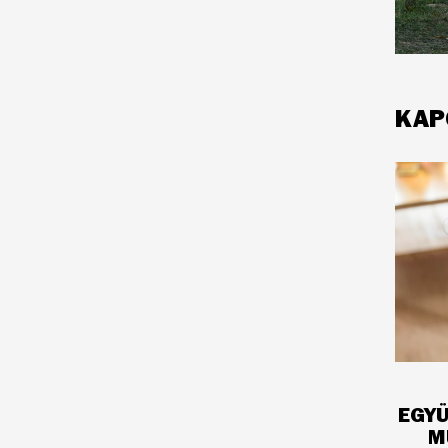
KAP
EGY
M