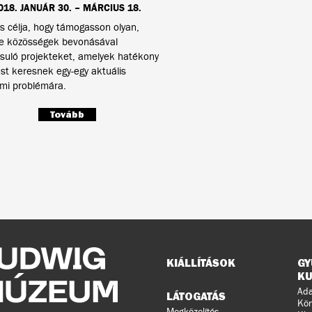
018. JANUÁR 30. – MÁRCIUS 18.
tás célja, hogy támogasson olyan,
le közösségek bevonásával
suló projekteket, amelyek hatékony
t keresnek egy-egy aktuális
lmi problémára.
Tovább
Oldaltérkép
KIÁLLÍTÁSOK
GY
KU
Ada
LÁTOGATÁS
Kön
Megközelítés