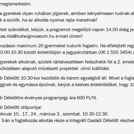
 megismerkedni.
 a gyerekek olyan ruhában jöjjenek, amiben kényelmesen tudnak al
ák a szülők, ha az alkotás nyomai rajta maradnak!
ételi szándékot, kérjük, a programot megelőző napon 14.00 óráig je
kas.rita@ludwigmuseum.hu e-mail címen!
lkozáson maximum 20 gyermeket tudunk fogadni. Ha elfelejtett regi
10.00-10.30 között érdeklődjön a jegypénztárban (06 1 555 3454) 
gyerekek alkotnak, szüleik tárlatvezetésen fedezhetik fel a 2. emel
űködésen alapuló művészeti projektek című kiállítást.
i Délelőtt 10.30-kor kezdődik és három egységből áll. Mivel a fogla
ggnek és egymásra épülnek, kérjük a kedves érdeklődőket, hogy 1
di Délelőttre érvényes programjegy ára 600 Ft/fő.
i Délelőtt időpontjai:
ebruár 10., 17., 24., március 3., szombat, 10.30-12.30.
3-án a foglalkozás alkotás része a Integrált Családi Délelőtt résztv