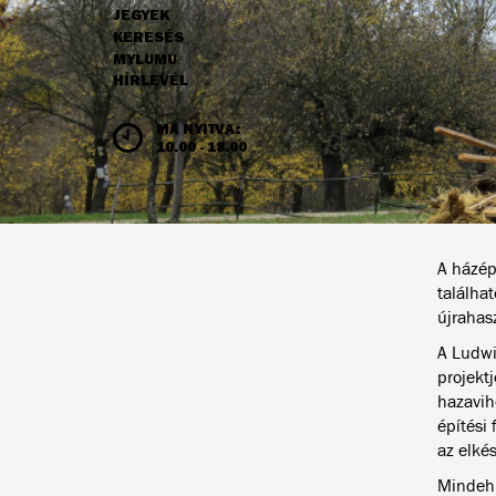
JEGYEK
NAVIGÁCIÓ
KERESÉS
MYLUMU
HÍRLEVÉL
NYITVATARTÁS ÉS JEGYÁRAK
MA NYITVA:
10.00 - 18.00
A házép
találha
újrahas
A Ludwi
projekt
hazavih
építési 
az elké
Mindehhe