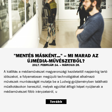
"MENTÉS MÁSKÉNT…" – MI MARAD AZ
ÚJMÉDIA-MŰVÉSZETBŐL?
2017. FEBRUÁR 24. – MÁRCIUS 26.
A kiállítás a médiaművészet magyarországi kezdeteitől napjainkig tartó
időszakot, a folyamatosan megújuló technológiákat alkalmazó
művészek munkásságát mutatja be a Ludwig-gyűjteményben található
műalkotásokon keresztül, melyek egyúttal átfogó képet nyújtanak a
médiaművészet főbb irányzatairól, u
Tovább