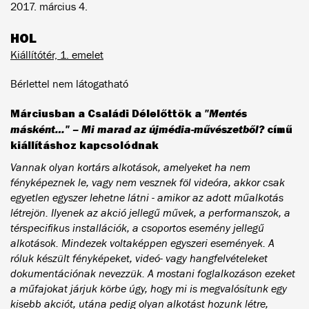
2017. március 4.
HOL
Kiállítótér, 1. emelet
Bérlettel nem látogatható
Márciusban a Családi Délelőttök a
"Mentés
másként…" – Mi marad az újmédia-művészetből?
című
kiállításhoz kapcsolódnak
Vannak olyan kortárs alkotások, amelyeket ha nem
fényképeznek le, vagy nem vesznek föl videóra, akkor csak
egyetlen egyszer lehetne látni - amikor az adott műalkotás
létrejön. Ilyenek az akció jellegű művek, a performanszok, a
térspecifikus installációk, a csoportos esemény jellegű
alkotások. Mindezek voltaképpen egyszeri események. A
róluk készült fényképeket, videó- vagy hangfelvételeket
dokumentációnak nevezzük. A mostani foglalkozáson ezeket
a műfajokat járjuk körbe úgy, hogy mi is megvalósítunk egy
kisebb akciót, utána pedig olyan alkotást hozunk létre,