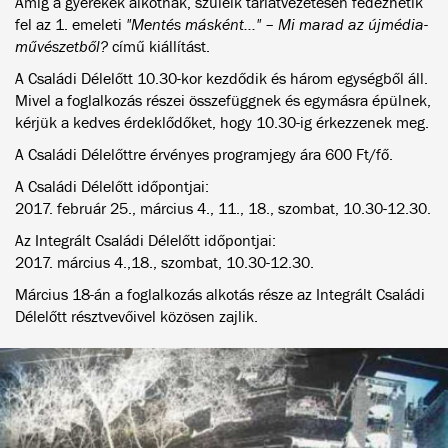
Amíg a gyerekek alkotnak, szüleik tárlatvezetésen fedezhetik
fel az 1. emeleti
"Mentés másként…" – Mi marad az újmédia-
művészetből?
című kiállítást.
A Családi Délelőtt 10.30-kor kezdődik és három egységből áll.
Mivel a foglalkozás részei összefüggnek és egymásra épülnek,
kérjük a kedves érdeklődőket, hogy 10.30-ig érkezzenek meg.
A Családi Délelőttre érvényes programjegy ára 600 Ft/fő.
A Családi Délelőtt időpontjai:
2017. február 25., március 4., 11., 18., szombat, 10.30-12.30.
Az Integrált Családi Délelőtt időpontjai:
2017. március 4.,18., szombat, 10.30-12.30.
Március 18-án a foglalkozás alkotás része az Integrált Családi
Délelőtt résztvevőivel közösen zajlik.