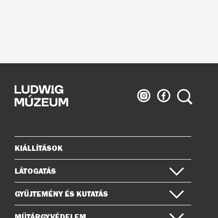
Ludwig
Ludwig
Keresés
Múzeum
Múzeum
az
a
Instagramon
Facebook-
on
KIÁLLÍTÁSOK
Oldaltérkép
LÁTOGATÁS
GYŰJTEMÉNY ÉS KUTATÁS
MŰTÁRGYVÉDELEM