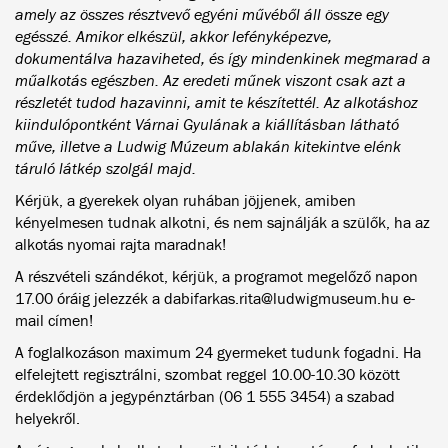
amely az összes résztvevő egyéni művéből áll össze egy
egésszé. Amikor elkészül, akkor lefényképezve,
dokumentálva hazaviheted, és így mindenkinek megmarad a
műalkotás egészben. Az eredeti műnek viszont csak azt a
részletét tudod hazavinni, amit te készítettél. Az alkotáshoz
kiindulópontként Várnai Gyulának a kiállításban látható
műve, illetve a Ludwig Múzeum ablakán kitekintve elénk
táruló látkép szolgál majd.
Kérjük, a gyerekek olyan ruhában jöjjenek, amiben
kényelmesen tudnak alkotni, és nem sajnálják a szülők, ha az
alkotás nyomai rajta maradnak!
A részvételi szándékot, kérjük, a programot megelőző napon
17.00 óráig jelezzék a dabifarkas.rita@ludwigmuseum.hu e-
mail címen!
A foglalkozáson maximum 24 gyermeket tudunk fogadni. Ha
elfelejtett regisztrálni, szombat reggel 10.00-10.30 között
érdeklődjön a jegypénztárban (06 1 555 3454) a szabad
helyekről.