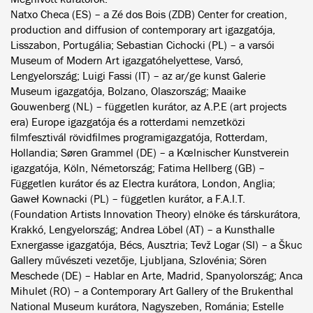
Natxo Checa (ES) – a Zé dos Bois (ZDB) Center for creation,
production and diffusion of contemporary art igazgatója,
Lisszabon, Portugália; Sebastian Cichocki (PL) – a varsói
Museum of Modern Art igazgatóhelyettese, Varsó,
Lengyelország; Luigi Fassi (IT) – az ar/ge kunst Galerie
Museum igazgatója, Bolzano, Olaszország; Maaike
Gouwenberg (NL) – független kurátor, az A.P.E (art projects
era) Europe igazgatója és a rotterdami nemzetközi
filmfesztivál rövidfilmes programigazgatója, Rotterdam,
Hollandia; Søren Grammel (DE) – a Kœlnischer Kunstverein
igazgatója, Köln, Németország; Fatima Hellberg (GB) –
Független kurátor és az Electra kurátora, London, Anglia;
Gaweł Kownacki (PL) – független kurátor, a F.A.I.T.
(Foundation Artists Innovation Theory) elnöke és társkurátora,
Krakkó, Lengyelország; Andrea Löbel (AT) – a Kunsthalle
Exnergasse igazgatója, Bécs, Ausztria; Tevž Logar (SI) – a Škuc
Gallery művészeti vezetője, Ljubljana, Szlovénia; Sören
Meschede (DE) – Hablar en Arte, Madrid, Spanyolország; Anca
Mihulet (RO) – a Contemporary Art Gallery of the Brukenthal
National Museum kurátora, Nagyszeben, Románia; Estelle