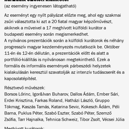
(az esemény ingyenesen látogatható)
Az eseményt egy nyílt pályázat előzte meg, ahol egy szakmai
zsűri választotta ki azt a 20 fiatal magyar képzőművészt,
akiknek a műveivel a 17 meghívott külföldi kurátor a
budapesti esemény során megismerkedhet.
A nyilvános prezentációk során a külföldi kurátorok és néhány
progresszív magyar kezdeményezés mutatkozik be. Október
11-én és 12-én délután, a prezentációk előtt és alatt a
portfólió-kiállítás is nyilvánosan megtekinthető. Ezek a
formális és informális események párbeszédi helyzetek
kialakulásán keresztül szavatolják az intenzív tudáscserét és a
kapcsolatépítést.
Résztvevő művészek:
Borsos Lőrinc, Igor&Ivan Buharov, Dallos Ádám, Ember Sári,
Erdei Krisztina, Farkas Roland, Hatházi László, Gruppo
Tökmag, Kaszás Tamás, Katarina Sevic, Kokesch Ádám, Péli
Barna, Puklus Péter, Szabó Eszter, Szabó Péter, Szemző
Zsófia, Tarr Hajnalka, Tehnica Schweiz, Tibor Zsolt, Vécsei Júlia
Meghívott kurátorok: