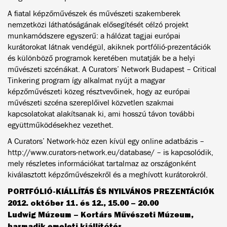
A fiatal képzőművészek és művészeti szakemberek
nemzetközi láthatóságának elősegítését célzó projekt
munkamódszere egyszerű: a hálózat tagjai európai
kurátorokat látnak vendégül, akiknek portfólió-prezentációk
és különböző programok keretében mutatják be a helyi
művészeti szcénákat. A Curators’ Network Budapest – Critical
Tinkering program így alkalmat nyújt a magyar
képzőművészeti közeg résztvevőinek, hogy az európai
művészeti szcéna szereplőivel közvetlen szakmai
kapcsolatokat alakítsanak ki, ami hosszú távon további
együttműködésekhez vezethet.
A Curators’ Network-höz ezen kívül egy online adatbázis –
http://www.curators-network.eu/database/ – is kapcsolódik,
mely részletes információkat tartalmaz az országonként
kiválasztott képzőművészekről és a meghívott kurátorokról.
PORTFÓLIÓ-KIÁLLÍTÁS ÉS NYILVÁNOS PREZENTÁCIÓK
2012. október 11. és 12., 15.00 – 20.00
Ludwig Múzeum – Kortárs Művészeti Múzeum,
harmadik emeleti kiállítótér