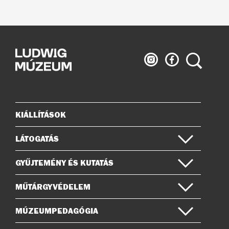
Ludwig
Ludwig
Keresés
Múzeum
Múzeum
az
a
Instagramon
Facebook-
on
KIÁLLÍTÁSOK
Oldaltérkép
LÁTOGATÁS
GYŰJTEMÉNY ÉS KUTATÁS
MŰTÁRGYVÉDELEM
MÚZEUMPEDAGÓGIA