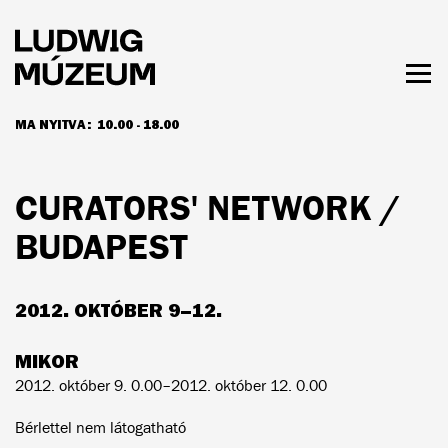
Ugrás
a
tartalomra
Men
láth
MA NYITVA:
10.00 - 18.00
NYITVATARTÁS ÉS JEGYÁRAK
CURATORS' NETWORK /
BUDAPEST
2012. OKTÓBER 9–12.
MIKOR
2012. október 9. 0.00–2012. október 12. 0.00
Bérlettel nem látogatható