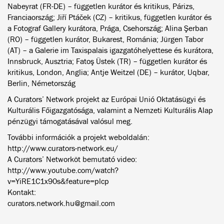
Nabeyrat (FR-DE) – független kurátor és kritikus, Párizs,
Franciaország; Jiří Ptáček (CZ) – kritikus, független kurátor és
a Fotograf Gallery kurátora, Prága, Csehország; Alina Şerban
(RO) – független kurátor, Bukarest, Románia; Jürgen Tabor
(AT) – a Galerie im Taxispalais igazgatóhelyettese és kurátora,
Innsbruck, Ausztria; Fatoş Üstek (TR) – független kurátor és
kritikus, London, Anglia; Antje Weitzel (DE) – kurátor, Uqbar,
Berlin, Németország
A Curators’ Network projekt az Európai Unió Oktatásügyi és
Kulturális Főigazgatósága, valamint a Nemzeti Kulturális Alap
pénzügyi támogatásával valósul meg.
További információk a projekt weboldalán:
http://www.curators-network.eu/
A Curators’ Networköt bemutató video:
http://www.youtube.com/watch?
v=YiRE1C1x90s&feature=plcp
Kontakt:
curators.network.hu@gmail.com