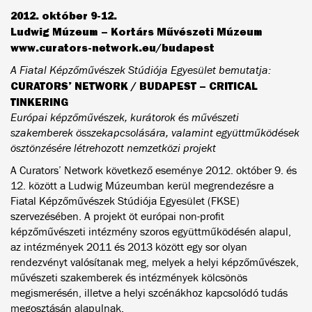
2012. október 9-12.
Ludwig Múzeum – Kortárs Művészeti Múzeum
www.curators-network.eu/budapest
A Fiatal Képzőművészek Stúdiója Egyesület bemutatja:
CURATORS’ NETWORK / BUDAPEST – CRITICAL
TINKERING
Európai képzőművészek, kurátorok és művészeti
szakemberek összekapcsolására, valamint együttműködések
ösztönzésére létrehozott nemzetközi projekt
A Curators’ Network következő eseménye 2012. október 9. és
12. között a Ludwig Múzeumban kerül megrendezésre a
Fiatal Képzőművészek Stúdiója Egyesület (FKSE)
szervezésében. A projekt öt európai non-profit
képzőművészeti intézmény szoros együttműködésén alapul,
az intézmények 2011 és 2013 között egy sor olyan
rendezvényt valósítanak meg, melyek a helyi képzőművészek,
művészeti szakemberek és intézmények kölcsönös
megismerésén, illetve a helyi szcénákhoz kapcsolódó tudás
megosztásán alapulnak.