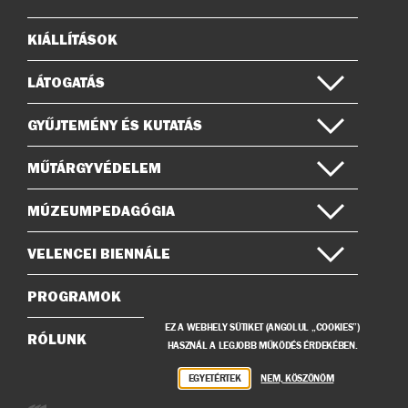
on
KIÁLLÍTÁSOK
Oldaltérkép
LÁTOGATÁS
GYŰJTEMÉNY ÉS KUTATÁS
MŰTÁRGYVÉDELEM
MÚZEUMPEDAGÓGIA
VELENCEI BIENNÁLE
PROGRAMOK
EZ A WEBHELY SÜTIKET (ANGOLUL „COOKIES”)
RÓLUNK
HASZNÁL A LEGJOBB MŰKÖDÉS ÉRDEKÉBEN.
EGYETÉRTEK
NEM, KÖSZÖNÖM