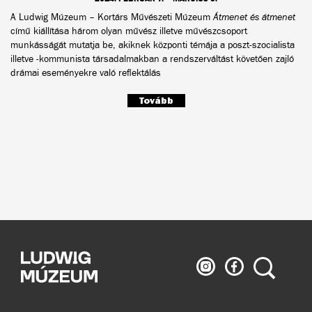
A Ludwig Múzeum – Kortárs Művészeti Múzeum
Átmenet és átmenet
című kiállítása három olyan művész illetve művészcsoport
munkásságát mutatja be, akiknek központi témája a poszt-szocialista
illetve -kommunista társadalmakban a rendszerváltást követően zajló
drámai eseményekre való reflektálás
Tovább
Ludwig
Ludwig
Keresés
Múzeum
Múzeum
az
a
Instagramon
Facebook-