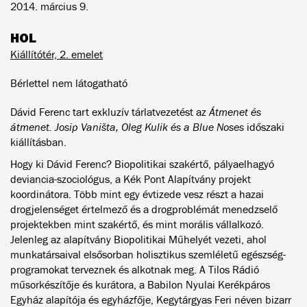
2014. március 9.
HOL
Kiállítótér, 2. emelet
Bérlettel nem látogatható
Dávid Ferenc tart exkluzív tárlatvezetést az
Átmenet és
átmenet. Josip Vaništa, Oleg Kulik és a Blue Noses
időszaki
kiállításban.
Hogy ki Dávid Ferenc? Biopolitikai szakértő, pályaelhagyó
deviancia-szociológus, a Kék Pont Alapítvány projekt
koordinátora. Több mint egy évtizede vesz részt a hazai
drogjelenséget értelmező és a drogproblémát menedzselő
projektekben mint szakértő, és mint morális vállalkozó.
Jelenleg az alapítvány Biopolitikai Műhelyét vezeti, ahol
munkatársaival elsősorban holisztikus szemléletű egészség-
programokat terveznek és alkotnak meg. A Tilos Rádió
műsorkészítője és kurátora, a Babilon Nyulai Kerékpáros
Egyház alapítója és egyházfője, Kegytárgyas Feri néven bizarr