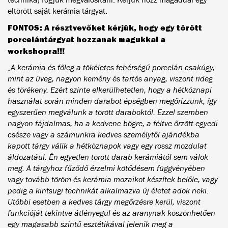
eltörött saját kerámia tárgyat.
FONTOS: A résztvevőket kérjük, hogy egy törött
porcelántárgyat hozzanak magukkal a
workshopra!!!
„A kerámia és főleg a tökéletes fehérségű porcelán csakúgy,
mint az üveg, nagyon kemény és tartós anyag, viszont rideg
és törékeny. Ezért szinte elkerülhetetlen, hogy a hétköznapi
használat során minden darabot épségben megőrizzünk, így
egyszerűen megválunk a törött daraboktól. Ezzel szemben
nagyon fájdalmas, ha a kedvenc bögre, a féltve őrzött egyedi
csésze vagy a számunkra kedves személytől ajándékba
kapott tárgy válik a hétköznapok vagy egy rossz mozdulat
áldozatául. Én egyetlen törött darab kerámiától sem válok
meg. A tárgyhoz fűződő érzelmi kötődésem függvényében
vagy tovább töröm és kerámia mozaikot készítek belőle, vagy
pedig a kintsugi technikát alkalmazva új életet adok neki.
Utóbbi esetben a kedves tárgy megőrzésre kerül, viszont
funkcióját tekintve átlényegül és az aranynak köszönhetően
egy magasabb szintű esztétikával jelenik meg a