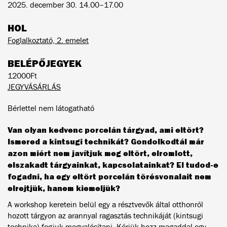
2025. december 30. 14.00–17.00
HOL
Foglalkoztató, 2. emelet
BELÉPŐJEGYEK
12000Ft
JEGYVÁSÁRLÁS
Bérlettel nem látogatható
Van olyan kedvenc porcelán tárgyad, ami eltört?
Ismered a kintsugi technikát? Gondolkodtál már
azon miért nem javítjuk meg eltört, elromlott,
elszakadt tárgyainkat, kapcsolatainkat? El tudod-e
fogadni, ha egy eltört porcelán törésvonalait nem
elrejtjük, hanem kiemeljük?
A workshop keretein belül egy a résztvevők által otthonról
hozott tárgyon az arannyal ragasztás technikáját (kintsugi
technika) fogjuk megvalósítani. Kérjük hozz magaddal egy