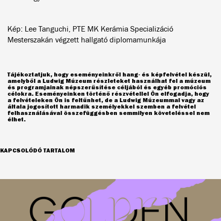
Kép: Lee Tanguchi, PTE MK Kerámia Specializáció
Mesterszakán végzett hallgató diplomamunkája
Tájékoztatjuk, hogy eseményeinkről hang- és képfelvétel készül,
amelyből a Ludwig Múzeum részleteket használhat fel a múzeum
és programjainak népszerűsítése céljából és egyéb promóciós
célokra. Eseményeinken történő részvétellel Ön elfogadja, hogy
a felvételeken Ön is feltűnhet, de a Ludwig Múzeummal vagy az
általa jogosított harmadik személyekkel szemben a felvétel
felhasználásával összefüggésben semmilyen követeléssel nem
élhet.
KAPCSOLÓDÓ TARTALOM