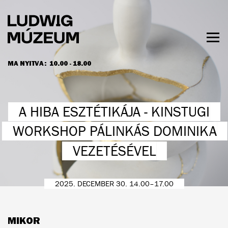
Ugrás
a
tartalomra
Men
láth
MA NYITVA:
10.00 - 18.00
NYITVATARTÁS ÉS JEGYÁRAK
A HIBA ESZTÉTIKÁJA - KINSTUGI
WORKSHOP PÁLINKÁS DOMINIKA
VEZETÉSÉVEL
2025. DECEMBER 30. 14.00–17.00
MIKOR