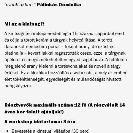
Pálinkás Dominika
továbbiakban.”
Mi az a kintsugi?
A kintsugi technikája eredetileg a 15. századi Japánból ered
és célja a törött kerámia tárgyak helyreállítása. A törött
darabokat nemesfém porral – főként arany, de ezüst és
platina is – kevert lakkal ragasztották össze, ezzel a tárgynak
új életet és megismételhetetlen egyediséget adva. A felületen
megjelenő arany kielemi a törésvonalakat és növeli a tárgy
értékét. Ez a filozófiai hozzáállás a wabi-sabi, amely az emberi
élet tökélétlenségét, egyediségét és múlandóságát hivatott
hangsúlyozni.
Résztvevők maximális száma:12 fő (A részvételt 14
éves kor felett ajánljuk!)
A workshop időtartama: 3 óra
Bevezetés a kintsugi világába (30 perc)