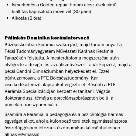
Ismerkedés a Golden repair- Finom illesztések című
kiállítás kapcsolódó műveivel (30 perc)
Alkotás (2 óra)
Pálinkás Dominika kerámiatervező
Középiskolában kerámia szakra járt, majd tanulmányait a
Pécsi Tudományegyetem Művészeti Karának Kerámia
Tanszékén folytatta. A mesterdiploma megszerzése után
elvégezte a design- és vizuálisművészet- tanár képzést, majd a
pécsi Gandhi Gimnáziumban helyezkedett el. Ezzel
párhuzamosan, a PTE Bölcsésztudományi Kar
viselkedéselemző alapszakot végezte el. Később a PTE
Kerámia Specializációján kezdett el tanítani. Végzős
doktorandusz, témája a porcelánszobrászaton belül a
porcelán transzparenciája.
Számára a kerámia, a pedagógia és a pszichológia hármas
egységet alkot, ahol a különböző területek egymással szoros
összefüggésben léteznek és dinamikus kölcsönhatásban
állnak egymással