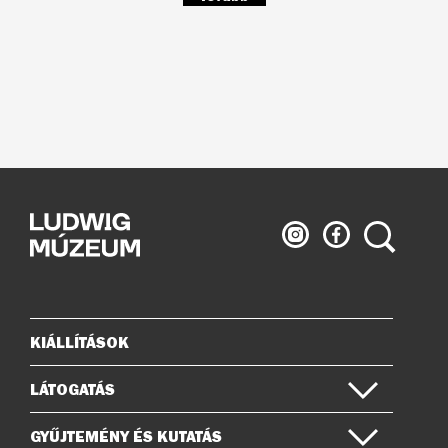
Ludwig
Ludwig
Keresés
Múzeum
Múzeum
az
a
Instagramon
Facebook-
on
KIÁLLÍTÁSOK
Oldaltérkép
LÁTOGATÁS
GYŰJTEMÉNY ÉS KUTATÁS