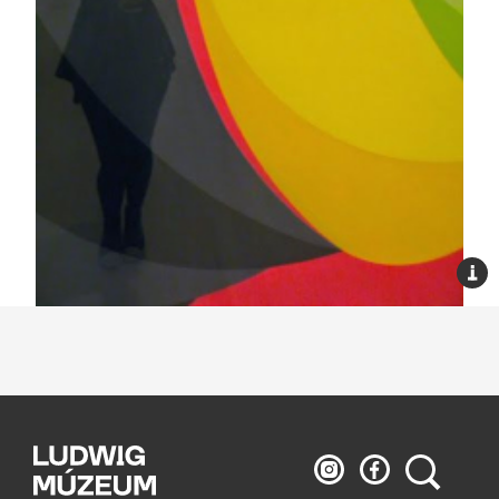
Ludwig
Ludwig
Keresés
Múzeum
Múzeum