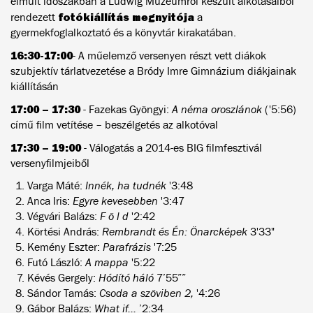
elmúlt időszakban a Ludwig Múzeumról készült alkotásaiból
fotókiállítás megnyitója
rendezett
a
gyermekfoglalkoztató és a könyvtár kirakatában.
16:30-17:00
- A műelemző versenyen részt vett diákok
szubjektív tárlatvezetése a Bródy Imre Gimnázium diákjainak
kiállításán
17:00 – 17:30
- Fazekas Gyöngyi:
A néma oroszlánok
('5:56)
című film vetítése – beszélgetés az alkotóval
17:30 – 19:00
- Válogatás a 2014-es BIG filmfesztivál
versenyfilmjeiből
Varga Máté:
Innék, ha tudnék
'3:48
Anca Iris:
Egyre kevesebben
'3:47
Végvári Balázs:
F ö l d
'2:42
Körtési András:
Rembrandt és Én: Önarcképek
3'33"
Kemény Eszter:
Parafrázis
'7:25
Futó László:
A mappa
'5:22
Kévés Gergely:
Hódító háló
7’55””
Sándor Tamás:
Csoda a szöviben 2,
'4:26
Gábor Balázs:
What if...
’2:34