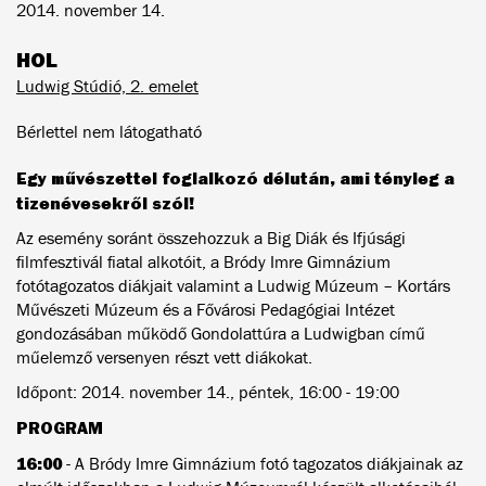
2014. november 14.
HOL
Ludwig Stúdió, 2. emelet
Bérlettel nem látogatható
Egy művészettel foglalkozó délután, ami tényleg a
tizenévesekről szól!
Az esemény soránt összehozzuk a Big Diák és Ifjúsági
filmfesztivál fiatal alkotóit, a Bródy Imre Gimnázium
fotótagozatos diákjait valamint a Ludwig Múzeum – Kortárs
Művészeti Múzeum és a Fővárosi Pedagógiai Intézet
gondozásában működő Gondolattúra a Ludwigban című
műelemző versenyen részt vett diákokat.
Időpont: 2014. november 14., péntek, 16:00 - 19:00
PROGRAM
16:00
- A Bródy Imre Gimnázium fotó tagozatos diákjainak az