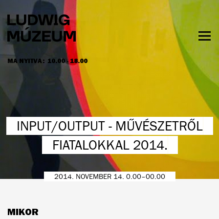
Ugrás
a
tartalomra
Men
láth
MA NYITVA:
10.00 - 18.00
NYITVATARTÁS ÉS JEGYÁRAK
INPUT/OUTPUT - MŰVÉSZETRŐL
FIATALOKKAL 2014.
2014. NOVEMBER 14. 0.00–00.00
MIKOR