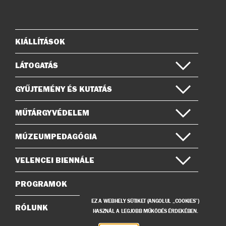
az
a
Instagramon
Facebook-
on
KIÁLLÍTÁSOK
Oldaltérkép
LÁTOGATÁS
GYŰJTEMÉNY ÉS KUTATÁS
MŰTÁRGYVÉDELEM
MÚZEUMPEDAGÓGIA
VELENCEI BIENNÁLE
PROGRAMOK
EZ A WEBHELY SÜTIKET (ANGOLUL „COOKIES”)
RÓLUNK
HASZNÁL A LEGJOBB MŰKÖDÉS ÉRDEKÉBEN.