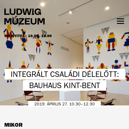
Ugrás
a
tartalomra
Men
láth
MA NYITVA:
10.00 - 18.00
NYITVATARTÁS ÉS JEGYÁRAK
INTEGRÁLT CSALÁDI DÉLELŐTT:
BAUHAUS KINT-BENT
2019. ÁPRILIS 27. 10.30–12.30
MIKOR