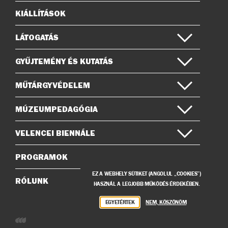
KIÁLLÍTÁSOK
Oldaltérkép
LÁTOGATÁS
GYŰJTEMÉNY ÉS KUTATÁS
MŰTÁRGYVÉDELEM
MÚZEUMPEDAGÓGIA
VELENCEI BIENNÁLE
PROGRAMOK
EZ A WEBHELY SÜTIKET (ANGOLUL „COOKIES”)
RÓLUNK
HASZNÁL A LEGJOBB MŰKÖDÉS ÉRDEKÉBEN.
EGYETÉRTEK
NEM, KÖSZÖNÖM
Weboldalunkat