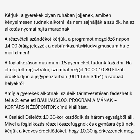
Kérjük, a gyerekek olyan ruhában jöjjenek, amiben
kényelmesen tudnak alkotni, és nem sajnálják a szülők, ha az
alkotás nyomai rajta maradnak!
A részvételi szándékot kérjük, a programot megelőző napon
14.00 óráig jelezzék a
dabifarkas.rita@ludwigmuseum.hu
e-
mail címen!
A foglalkozáson maximum 18 gyermeket tudunk fogadni. Ha
elfelejtett regisztrálni, szombat reggel 10.00-10.30 között
érdeklődjön a jegypénztárban (06 1 555 3454) a szabad
helyekről.
Amíg a gyerekek alkotnak, szüleik tárlatvezetésen fedezhetik
fel a 2. emeleti BAUHAUS100. PROGRAM A MÁNAK –
KORTÁRS NÉZŐPONTOK című kiállítást.
A Családi Délelőtt 10.30-kor kezdődik és három egységből áll.
Mivel a foglalkozás részei összefüggnek és egymásra épülnek,
kérjük a kedves érdeklődőket, hogy 10.30-ig érkezzenek meg.