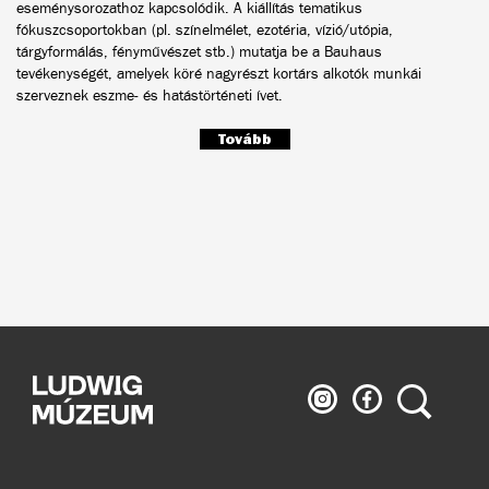
eseménysorozathoz kapcsolódik. A kiállítás tematikus
fókuszcsoportokban (pl. színelmélet, ezotéria, vízió/utópia,
tárgyformálás, fényművészet stb.) mutatja be a Bauhaus
tevékenységét, amelyek köré nagyrészt kortárs alkotók munkái
szerveznek eszme- és hatástörténeti ívet.
Tovább
Ludwig
Ludwig
Keresés
Múzeum
Múzeum
az
a
Instagramon
Facebook-
on