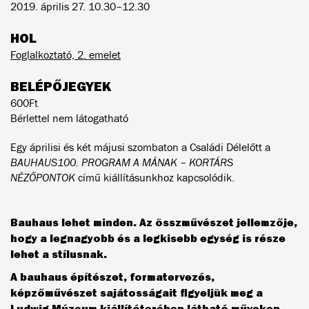
2019. április 27. 10.30–12.30
HOL
Foglalkoztató, 2. emelet
BELÉPŐJEGYEK
600Ft
Bérlettel nem látogatható
Egy áprilisi és két májusi szombaton a Családi Délelőtt a
BAUHAUS100. PROGRAM A MÁNAK – KORTÁRS
NÉZŐPONTOK
című kiállításunkhoz kapcsolódik.
Bauhaus lehet minden. Az összművészet jellemzője,
hogy a legnagyobb és a legkisebb egység is része
lehet a stílusnak.
A bauhaus építészet, formatervezés,
képzőművészet sajátosságait figyeljük meg a
Ludwig Múzeum kiállítóterében látható műveken,