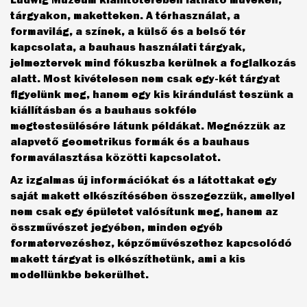
tárgyakon, maketteken. A térhasználat, a
formavilág, a színek, a külső és a belső tér
kapcsolata, a bauhaus használati tárgyak,
jelmeztervek mind fókuszba kerülnek a foglalkozás
alatt. Most kivételesen nem csak egy-két tárgyat
figyelünk meg, hanem egy kis kirándulást teszünk a
kiállításban és a bauhaus sokféle
megtestesülésére látunk példákat. Megnézzük az
alapvető geometrikus formák és a bauhaus
formaválasztása közötti kapcsolatot.
Az izgalmas új információkat és a látottakat egy
saját makett elkészítésében összegezzük, amellyel
nem csak egy épületet valósítunk meg, hanem az
összművészet jegyében, minden egyéb
formatervezéshez, képzőművészethez kapcsolódó
makett tárgyat is elkészíthetünk, ami a kis
modellünkbe bekerülhet.