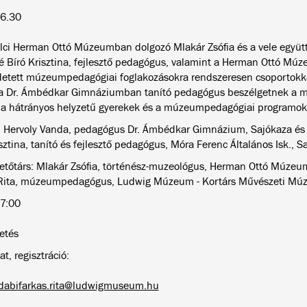
6.30
lci Herman Ottó Múzeumban dolgozó Mlakár Zsófia és a vele együ
 Bíró Krisztina, fejlesztő pedagógus, valamint a Herman Ottó Mú
etett múzeumpedagógiai foglakozásokra rendszeresen csoportokka
a Dr. Ámbédkar Gimnáziumban tanító pedagógus beszélgetnek a mis
 a hátrányos helyzetű gyerekek és a múzeumpedagógiai programo
 Hervoly Vanda, pedagógus Dr. Ámbédkar Gimnázium, Sajókaza és
sztina, tanító és fejlesztő pedagógus, Móra Ferenc Általános Isk., S
etőtárs: Mlakár Zsófia, történész-muzeológus, Herman Ottó Múzeum
Rita, múzeumpedagógus, Ludwig Múzeum - Kortárs Művészeti M
7:00
etés
t, regisztráció:
dabifarkas.rita@ludwigmuseum.hu