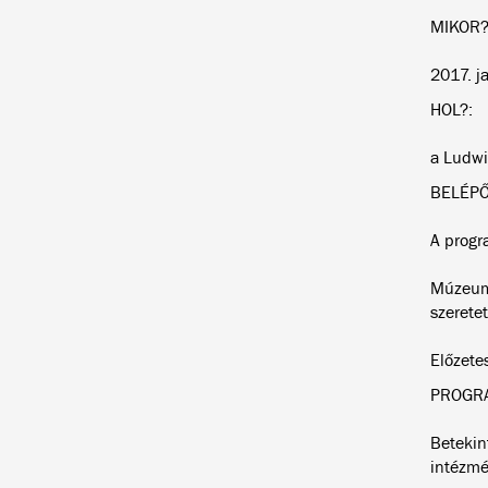
MIKOR?
2017. ja
HOL?:
a Ludwi
BELÉPŐ
A progr
Múzeump
szeretet
Előzetes
PROGR
Betekin
intézm