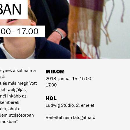
BAN
.00–17.00
elynek alkalmain a
MIKOR
mok
2018. január 15. 15.00–
va és más meghívott
17.00
et szolgálják,
nél inkább az
HOL
akemberek
Ludwig Stúdió, 2. emelet
ára, ahol a
 Nem utolsósorban
Bérlettel nem látogatható
eumokban"