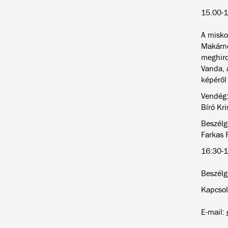
15.00-1
A misko
Makárné
meghird
Vanda, 
képéről
Vendég:
Bíró Kri
Beszélg
Farkas 
16:30-1
Beszélg
Kapcsola
E-mail: