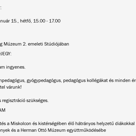
:
nuár 15., hétfő, 15.00 - 17.00
g Múzeum 2. emeleti Stúdiójában
JEGY:
am ingyenes.
edagógus, gyógypedagógus, pedagógus kollégákat és minden ér
tel várunk!
 regisztráció szükséges.
AM
tés a Miskolcon és kistérségében élő hátrányos helyzetű diákokkal 
ények és a Herman Ottó Múzeum együttműködésébe