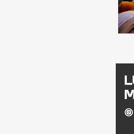
Ludw
Múz
az
Inst