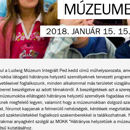
MÚZEUM
2018. JANUÁR 15. 15
dul a Ludwig Múzeum Integrált Ped.kedd című műhelysorozata, am
kba látogató hátrányos helyzetű személyeknek tervezett progra
vetéseivel foglalkozunk, minden alkalommal más területet vizsgál
errel beszélgetve az adott témakörről. A beszélgetések azt a szerep
múzeumokba ellátogató hátrányos helyzetű személyek fogadása mi
knek megfelelő legyen, valamint hogy a múzeumokban dolgozó sz
ást, fórumot kapjanak a felmerülő nehézségek, kérdések megvitatás
ző szakterületekkel foglalkozó szakemberekkel is találkozhatnak.
zakmai anyagként szolgál az MOKK "Hátrányos helyzetűek a múz
ésű kutatásához.