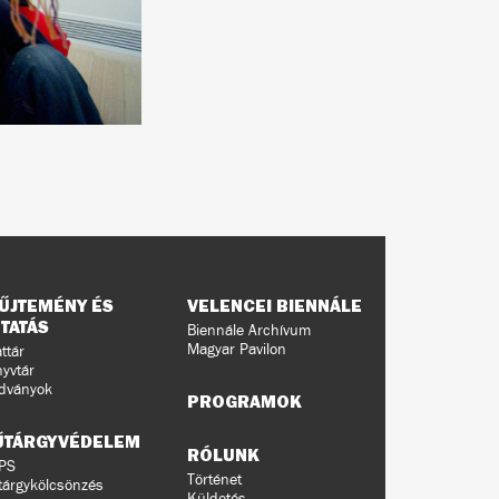
ŰJTEMÉNY ÉS
VELENCEI BIENNÁLE
TATÁS
Biennále Archívum
Magyar Pavilon
ttár
yvtár
dványok
PROGRAMOK
ŰTÁRGYVÉDELEM
RÓLUNK
PS
Történet
árgykölcsönzés
Küldetés