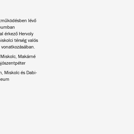
ttműködésben lévő
zeumban
l érkező Hervoly
kolci térség valós
k vonatkozásában.
 Miskolc, Makárné
ajószentpéter
, Miskolc és Dabi-
úzeum