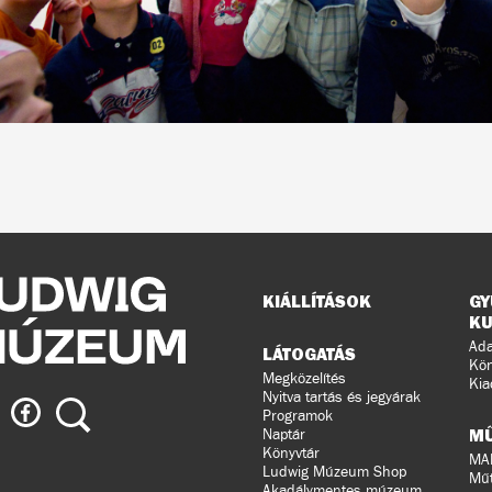
Oldaltérkép
KIÁLLÍTÁSOK
GY
KU
Ada
LÁTOGATÁS
Kön
Megközelítés
Kia
Nyitva tartás és jegyárak
ig
Ludwig
Keresés
Programok
eum
Múzeum
M
Naptár
a
Könyvtár
MA
Ludwig Múzeum Shop
agramon
Facebook-
Műt
Akadálymentes múzeum