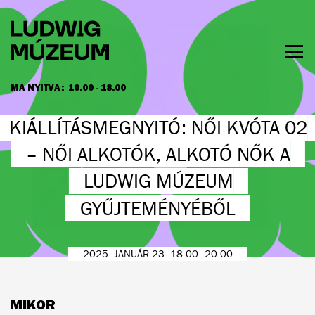
Ugrás
a
tartalomra
Men
láth
MA NYITVA:
10.00 - 18.00
NYITVATARTÁS ÉS JEGYÁRAK
KIÁLLÍTÁSMEGNYITÓ: NŐI KVÓTA 02
– NŐI ALKOTÓK, ALKOTÓ NŐK A
LUDWIG MÚZEUM
GYŰJTEMÉNYÉBŐL
2025. JANUÁR 23. 18.00–20.00
MIKOR