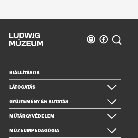
Ludwig
Ludwig
Keresés
Múzeum
Múzeum
az
a
Instagramon
Facebook-
on
KIÁLLÍTÁSOK
Oldaltérkép
LÁTOGATÁS
GYŰJTEMÉNY ÉS KUTATÁS
MŰTÁRGYVÉDELEM
MÚZEUMPEDAGÓGIA