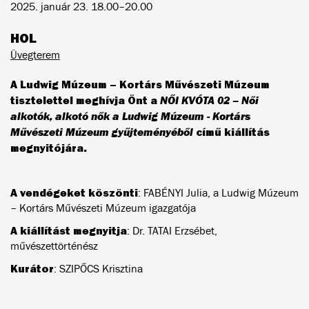
2025. január 23. 18.00–20.00
HOL
Üvegterem
A Ludwig Múzeum – Kortárs Művészeti Múzeum
tisztelettel meghívja Önt a
NŐI KVÓTA 02 – Női
alkotók, alkotó nők a Ludwig Múzeum - Kortárs
Művészeti Múzeum gyűjteményéből
című kiállítás
megnyitójára.
A vendégeket köszönti
: FABÉNYI Julia, a Ludwig Múzeum
– Kortárs Művészeti Múzeum igazgatója
A kiállítást megnyitja
: Dr. TATAI Erzsébet,
művészettörténész
Kurátor
: SZIPŐCS Krisztina