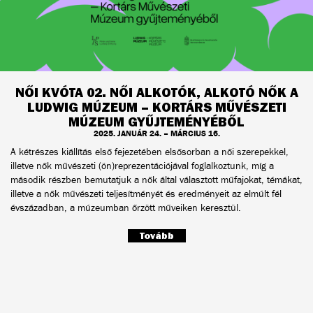
NŐI KVÓTA 02. NŐI ALKOTÓK, ALKOTÓ NŐK A
LUDWIG MÚZEUM – KORTÁRS MŰVÉSZETI
MÚZEUM GYŰJTEMÉNYÉBŐL
2025. JANUÁR 24. – MÁRCIUS 16.
A kétrészes kiállítás első fejezetében elsősorban a női szerepekkel,
illetve nők művészeti (ön)reprezentációjával foglalkoztunk, míg a
második részben bemutatjuk a nők által választott műfajokat, témákat,
illetve a nők művészeti teljesítményét és eredményeit az elmúlt fél
évszázadban, a múzeumban őrzött műveiken keresztül.
Tovább