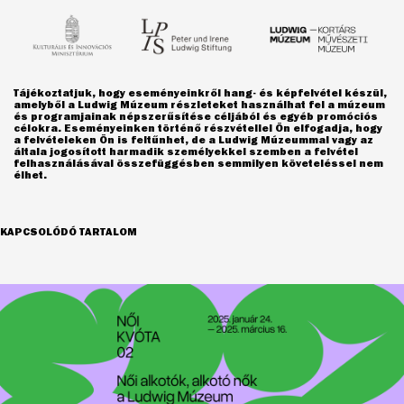
Tájékoztatjuk, hogy eseményeinkről hang- és képfelvétel készül,
amelyből a Ludwig Múzeum részleteket használhat fel a múzeum
és programjainak népszerűsítése céljából és egyéb promóciós
célokra. Eseményeinken történő részvétellel Ön elfogadja, hogy
a felvételeken Ön is feltűnhet, de a Ludwig Múzeummal vagy az
általa jogosított harmadik személyekkel szemben a felvétel
felhasználásával összefüggésben semmilyen követeléssel nem
élhet.
KAPCSOLÓDÓ TARTALOM