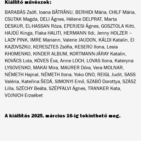
Kiállító művészek:
BARABÁS Zsófi, Ioana BĂTRÂNU, BERHIDI Mária, CHILF Mária,
CSUTAK Magda, DELI Ágnes, Hélene DELPRAT, Marta
DESKUR, EL-HASSAN Róza, EPERJESI Ágnes, GOSZTOLA Kitti,
HAJDÚ Kinga, Flaka HALITI, HERMANN Ildi, Jenny HOLZER –
LADY PINK, IMRE Mariann, Valerie JAUDON, KÁLDI Katalin, El
KAZOVSZKIJ, KERESZTES Zsófia, KESERÜ Ilona, Lesia
KHOMENKO, KINDER ALBUM, KORTMANN-JÁRAY Katalin,
KOVÁCS Lola, KÖVES Éva, Anne LOCH, LOVAS Ilona, Kateryna
LYSOVENKO, MAKAI Mira, MAURER Dóra, Vera MOLNAR,
NÉMETH Hajnal, NÉMETH Ilona, Yoko ONO, REIGL Judit, SASS
Valéria, Kateřina ŠEDÁ, SIMONYI Emő, SZABÓ Dorottya, SZÁSZ
Lilla, SZÉCHY Beáta, SZÉPFALVI Ágnes, TRANKER Kata,
VOJNICH Erzsébet
A kiállítás 2025. március 16-ig tekinthető meg.