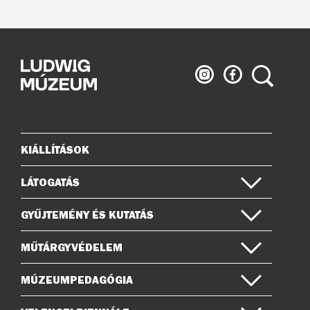
Ludwig
Ludwig
Keresés
Múzeum
Múzeum
az
a
Instagramon
Facebook-
on
KIÁLLÍTÁSOK
Oldaltérkép
LÁTOGATÁS
GYŰJTEMÉNY ÉS KUTATÁS
MŰTÁRGYVÉDELEM
MÚZEUMPEDAGÓGIA