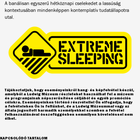
A banálisan egyszerű hétköznapi cselekedet a lassúság
kontextusában mindenképpen kontemplatív tudatállapotra
utal.
Tájékoztatjuk, hogy eseményeinkről hang- és képfelvétel készül,
amelyből a Ludwig Múzeum részleteket használhat fel a múzeum
és programjainak népszerűsítése céljából és egyéb promóciós
célokra. Eseményeinken történő részvétellel Ön elfogadja, hogy
a felvételeken Ön is feltűnhet, de a Ludwig Múzeummal vagy az
általa jogosított harmadik személyekkel szemben a felvétel
felhasználásával összefüggésben semmilyen követeléssel nem
élhet.
KAPCSOLÓDÓ TARTALOM