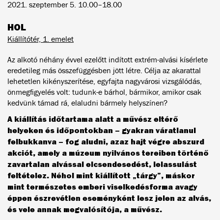
2021. szeptember 5. 10.00–18.00
HOL
Kiállítótér, 1. emelet
Az alkotó néhány évvel ezelőtt indított extrém-alvási kísérlete
eredetileg más összefüggésben jött létre. Célja az akarattal
lehetetlen kikényszerítése, egyfajta nagyvárosi vizsgálódás,
önmegfigyelés volt: tudunk-e bárhol, bármikor, amikor csak
kedvünk támad rá, elaludni bármely helyszínen?
A kiállítás időtartama alatt a művész eltérő
helyeken és időpontokban – gyakran váratlanul
felbukkanva – fog aludni, azaz hajt végre abszurd
akciót, amely a múzeum nyilvános tereiben történő
zavartalan alvással elcsendesedést, lelassulást
feltételez. Néhol mint kiállított „tárgy”, máskor
mint természetes emberi viselkedésforma avagy
éppen észrevétlen eseményként lesz jelen az alvás,
és vele annak megvalósítója, a művész.