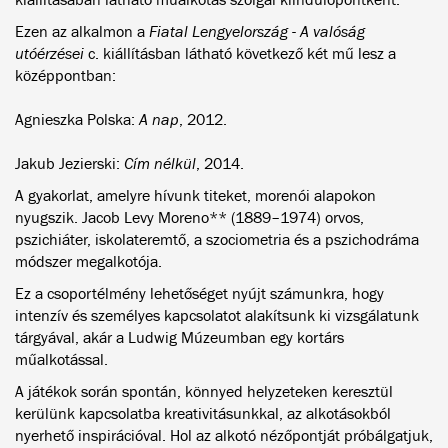
Ezen az alkalmon a
Fiatal Lengyelország - A valóság
utóérzései
c. kiállításban látható következő két mű lesz a
középpontban:
Agnieszka Polska:
A nap
, 2012.
Jakub Jezierski:
Cím nélkül
, 2014.
A gyakorlat, amelyre hívunk titeket, morenói alapokon
nyugszik. Jacob Levy Moreno** (1889–1974) orvos,
pszichiáter, iskolateremtő, a szociometria és a pszichodráma
módszer megalkotója.
Ez a csoportélmény lehetőséget nyújt számunkra, hogy
intenzív és személyes kapcsolatot alakítsunk ki vizsgálatunk
tárgyával, akár a Ludwig Múzeumban egy kortárs
műalkotással.
A játékok során spontán, könnyed helyzeteken keresztül
kerülünk kapcsolatba kreativitásunkkal, az alkotásokból
nyerhető inspirációval. Hol az alkotó nézőpontját próbálgatjuk,