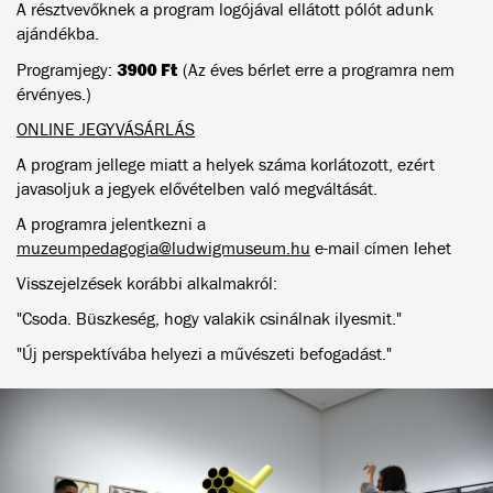
A résztvevőknek a program logójával ellátott pólót adunk
ajándékba.
3900 Ft
Programjegy:
(Az éves bérlet erre a programra nem
érvényes.)
ONLINE JEGYVÁSÁRLÁS
A program jellege miatt a helyek száma korlátozott, ezért
javasoljuk a jegyek elővételben való megváltását.
A programra jelentkezni a
muzeumpedagogia@ludwigmuseum.hu
e-mail címen lehet
Visszejelzések korábbi alkalmakról:
"Csoda. Büszkeség, hogy valakik csinálnak ilyesmit."
"Új perspektívába helyezi a művészeti befogadást."