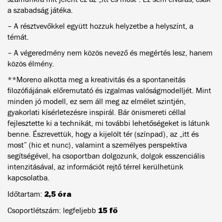
a szabadság játéka.
– A résztvevőkkel együtt hozzuk helyzetbe a helyszínt, a
témát.
– A végeredmény nem közös nevező és megértés lesz, hanem
közös élmény.
**Moreno alkotta meg a kreativitás és a spontaneitás
filozófiájának előremutató és izgalmas valóságmodelljét. Mint
minden jó modell, ez sem áll meg az elmélet szintjén,
gyakorlati kísérletezésre inspirál. Bár önismereti céllal
fejlesztette ki a technikát, mi további lehetőségeket is látunk
benne. Észrevettük, hogy a kijelölt tér (színpad), az „itt és
most” (hic et nunc), valamint a személyes perspektíva
segítségével, ha csoportban dolgozunk, dolgok esszenciális
intenzitásával, az információt rejtő térrel kerülhetünk
kapcsolatba.
2,5 óra
Időtartam:
15 fő
Csoportlétszám: legfeljebb