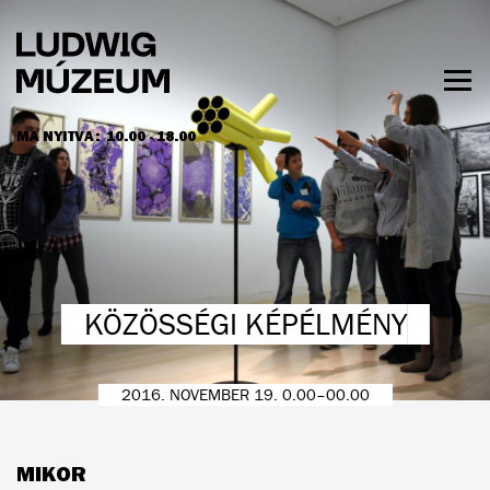
Ugrás
a
tartalomra
Men
láth
MA NYITVA:
10.00 - 18.00
NYITVATARTÁS ÉS JEGYÁRAK
KÖZÖSSÉGI KÉPÉLMÉNY
2016. NOVEMBER 19. 0.00–00.00
MIKOR