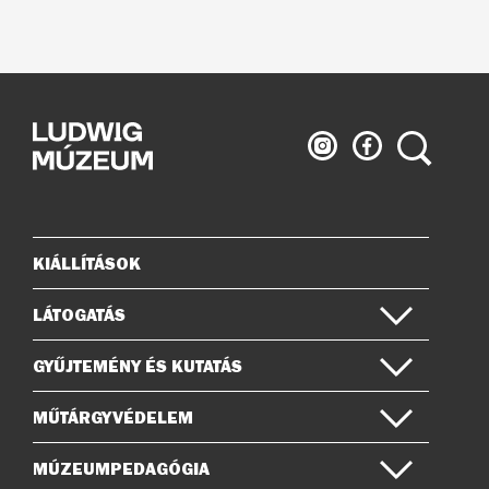
Ludwig
Ludwig
Keresés
Múzeum
Múzeum
az
a
Instagramon
Facebook-
on
KIÁLLÍTÁSOK
Oldaltérkép
LÁTOGATÁS
GYŰJTEMÉNY ÉS KUTATÁS
MŰTÁRGYVÉDELEM
MÚZEUMPEDAGÓGIA