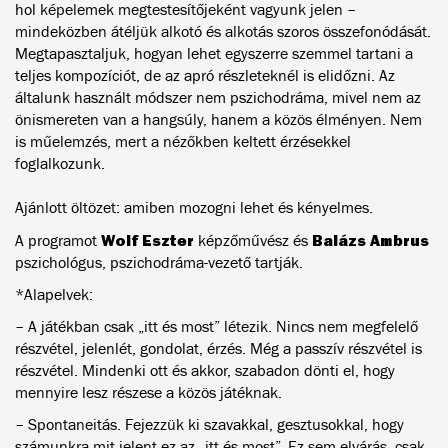
hol képelemek megtestesítőjeként vagyunk jelen –
mindeközben átéljük alkotó és alkotás szoros összefonódását.
Megtapasztaljuk, hogyan lehet egyszerre szemmel tartani a
teljes kompozíciót, de az apró részleteknél is elidőzni. Az
általunk használt módszer nem pszichodráma, mivel nem az
önismereten van a hangsúly, hanem a közös élményen. Nem
is műelemzés, mert a nézőkben keltett érzésekkel
foglalkozunk.
Ajánlott öltözet: amiben mozogni lehet és kényelmes.
Wolf Eszter
Balázs Ambrus
A programot
képzőművész és
pszichológus, pszichodráma-vezető tartják.
*Alapelvek:
– A játékban csak „itt és most” létezik. Nincs nem megfelelő
részvétel, jelenlét, gondolat, érzés. Még a passzív részvétel is
részvétel. Mindenki ott és akkor, szabadon dönti el, hogy
mennyire lesz részese a közös játéknak.
– Spontaneitás. Fejezzük ki szavakkal, gesztusokkal, hogy
számunkra mit jelent ez az „itt és most”. Ez sem elvárás, csak