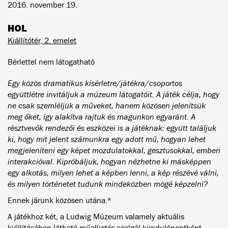
2016. november 19.
HOL
Kiállítótér, 2. emelet
Bérlettel nem látogatható
Egy közös dramatikus kísérletre/játékra/csoportos
együttlétre invitáljuk a múzeum látogatóit. A játék célja, hogy
ne csak szemléljük a műveket, hanem közösen jelenítsük
meg őket, így alakítva rajtuk és magunkon egyaránt. A
résztvevők rendezői és eszközei is a játéknak: együtt találjuk
ki, hogy mit jelent számunkra egy adott mű, hogyan lehet
megjeleníteni egy képet mozdulatokkal, gesztusokkal, emberi
interakcióval. Kipróbáljuk, hogyan nézhetne ki másképpen
egy alkotás, milyen lehet a képben lenni, a kép részévé válni,
és milyen történetet tudunk mindeközben mögé képzelni?
Ennek járunk közösen utána.*
A játékhoz két, a Ludwig Múzeum valamely aktuális
kiállításában látható műalkotás szolgál kiindulópontként.