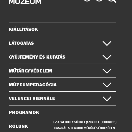
Múzeum
Múzeum
az
a
Instagramon
Facebook-
on
KIÁLLÍTÁSOK
Oldaltérkép
LÁTOGATÁS
GYŰJTEMÉNY ÉS KUTATÁS
MŰTÁRGYVÉDELEM
MÚZEUMPEDAGÓGIA
VELENCEI BIENNÁLE
PROGRAMOK
EZ A WEBHELY SÜTIKET (ANGOLUL „COOKIES”)
RÓLUNK
HASZNÁL A LEGJOBB MŰKÖDÉS ÉRDEKÉBEN.