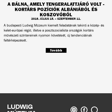
A BÁLNA, AMELY TENGERALATTJÁRÓ VOLT -
KORTÁRS POZÍCIÓK ALBÁNIÁBÓL ÉS
KOSZOVÓBÓL
2016. JÚLIUS 15. – SZEPTEMBER 11.
A budapesti Ludwig Múzeum kiemelt feladatának tekinti a közép- és
kelet-európai régió, illetve a posztszocialista országok kortárs
művészeti színtereinek nyomon követését, új tendenciáinak
feltérképezését.
Tovább
Ludwig
Ludwig
Keresés