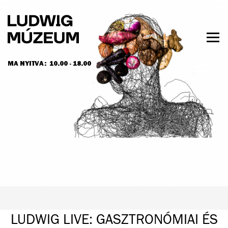
Ugrás
a
tartalomra
Men
láth
MA NYITVA:
10.00 - 18.00
NYITVATARTÁS ÉS JEGYÁRAK
LUDWIG LIVE: GASZTRONÓMIAI ÉS