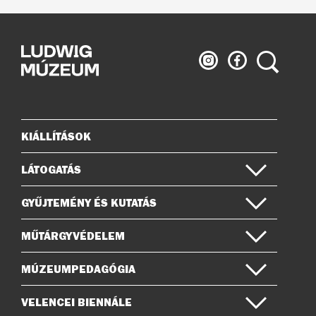
Ludwig
Ludwig
Keresés
Múzeum
Múzeum
az
a
Instagramon
Facebook-
on
KIÁLLÍTÁSOK
Oldaltérkép
LÁTOGATÁS
GYŰJTEMÉNY ÉS KUTATÁS
MŰTÁRGYVÉDELEM
MÚZEUMPEDAGÓGIA
VELENCEI BIENNÁLE