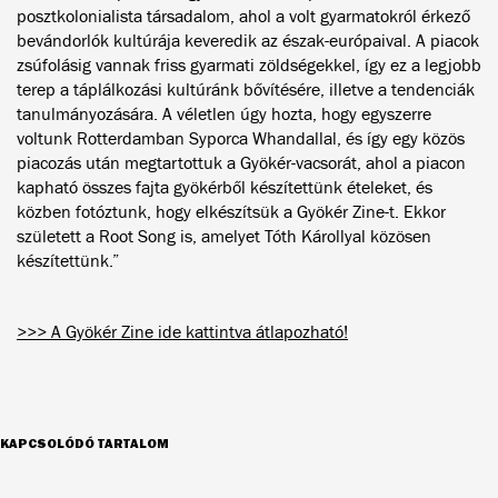
posztkolonialista társadalom, ahol a volt gyarmatokról érkező
bevándorlók kultúrája keveredik az észak-európaival. A piacok
zsúfolásig vannak friss gyarmati zöldségekkel, így ez a legjobb
terep a táplálkozási kultúránk bővítésére, illetve a tendenciák
tanulmányozására. A véletlen úgy hozta, hogy egyszerre
voltunk Rotterdamban Syporca Whandallal, és így egy közös
piacozás után megtartottuk a Gyökér-vacsorát, ahol a piacon
kapható összes fajta gyökérből készítettünk ételeket, és
közben fotóztunk, hogy elkészítsük a Gyökér Zine-t. Ekkor
született a Root Song is, amelyet Tóth Károllyal közösen
készítettünk.”
>>> A Gyökér Zine ide kattintva átlapozható!
KAPCSOLÓDÓ TARTALOM