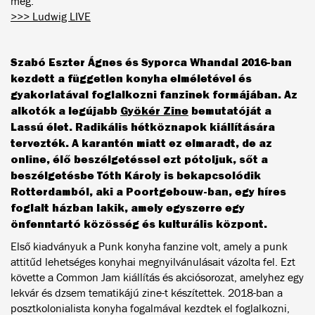
meg.
>>> Ludwig LIVE
Szabó Eszter Ágnes és Syporca Whandal 2016-ban
kezdett a független konyha elméletével és
gyakorlatával foglalkozni fanzinek formájában. Az
alkotók a legújabb
Gyökér Zine
bemutatóját a
Lassú élet. Radikális hétköznapok kiállítására
tervezték. A karantén miatt ez elmaradt, de az
online, élő beszélgetéssel ezt pótoljuk, sőt a
beszélgetésbe Tóth Károly is bekapcsolódik
Rotterdamból, aki a Poortgebouw-ban, egy híres
foglalt házban lakik, amely egyszerre egy
önfenntartó közösség és kulturális központ.
Első kiadványuk a Punk konyha fanzine volt, amely a punk
attitűd lehetséges konyhai megnyilvánulásait vázolta fel. Ezt
követte a Common Jam kiállítás és akciósorozat, amelyhez egy
lekvár és dzsem tematikájú zine-t készítettek. 2018-ban a
posztkolonialista konyha fogalmával kezdtek el foglalkozni,