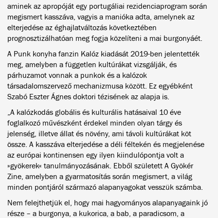
aminek az apropóját egy portugáliai rezidenciaprogram során
megismert kasszáva, vagyis a manióka adta, amelynek az
elterjedése az éghajlatváltozás következtében
prognosztizálhatóan meg fogja közelíteni a mai burgonyáét.
A Punk konyha fanzin Kalóz kiadását 2019-ben jelentették
meg, amelyben a független kultúrákat vizsgálják, és
párhuzamot vonnak a punkok és a kalózok
társadalomszervező mechanizmusa között. Ez egyébként
Szabó Eszter Ágnes doktori tézisének az alapja is.
„A kalózkodás globális és kulturális hatásaival 10 éve
foglalkozó művészként érdekel minden olyan tárgy és
jelenség, illetve állat és növény, ami távoli kultúrákat köt
össze. A kasszáva elterjedése a déli féltekén és megjelenése
az európai kontinensen egy ilyen kiindulópontja volt a
»gyökerek« tanulmányozásának. Ebből született A Gyökér
Zine, amelyben a gyarmatosítás során megismert, a világ
minden pontjáról származó alapanyagokat vesszük számba.
Nem felejthetjük el, hogy mai hagyományos alapanyagaink jó
része – a burgonya, a kukorica, a bab, a paradicsom, a