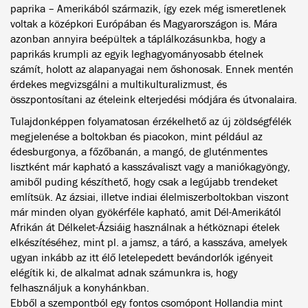
paprika – Amerikából származik, így ezek még ismeretlenek
voltak a középkori Európában és Magyarországon is. Mára
azonban annyira beépültek a táplálkozásunkba, hogy a
paprikás krumpli az egyik leghagyományosabb ételnek
számít, holott az alapanyagai nem őshonosak. Ennek mentén
érdekes megvizsgálni a multikulturalizmust, és
összpontosítani az ételeink elterjedési módjára és útvonalaira.
Tulajdonképpen folyamatosan érzékelhető az új zöldségfélék
megjelenése a boltokban és piacokon, mint például az
édesburgonya, a főzőbanán, a mangó, de gluténmentes
lisztként már kapható a kasszávaliszt vagy a maniókagyöngy,
amiből puding készíthető, hogy csak a legújabb trendeket
említsük. Az ázsiai, illetve indiai élelmiszerboltokban viszont
már minden olyan gyökérféle kapható, amit Dél-Amerikától
Afrikán át Délkelet-Ázsiáig használnak a hétköznapi ételek
elkészítéséhez, mint pl. a jamsz, a táró, a kasszáva, amelyek
ugyan inkább az itt élő letelepedett bevándorlók igényeit
elégítik ki, de alkalmat adnak számunkra is, hogy
felhasználjuk a konyhánkban.
Ebből a szempontból egy fontos csomópont Hollandia mint