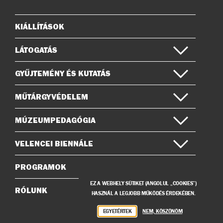
Instagramon
Facebook-
on
KIÁLLÍTÁSOK
Oldaltérkép
LÁTOGATÁS
GYŰJTEMÉNY ÉS KUTATÁS
MŰTÁRGYVÉDELEM
MÚZEUMPEDAGÓGIA
VELENCEI BIENNÁLE
PROGRAMOK
EZ A WEBHELY SÜTIKET (ANGOLUL „COOKIES”)
RÓLUNK
HASZNÁL A LEGJOBB MŰKÖDÉS ÉRDEKÉBEN.
EGYETÉRTEK
NEM, KÖSZÖNÖM