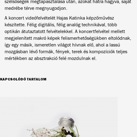
szélsőségek megtapasztalása után, azokat hátra hagyva, saját
medrébe térve megnyugodjon.
A koncert videófelvételét Hajas Katinka képzőművész
készítette. Félig digitális, félig analóg technikával, több
optikán átutaztatott felvételekkel. A koncertfelvétel mellett
megjelenített makró képek felismerhetőségükben eltolódnak,
így egy másik, ismeretlen világot hívnak elő, ahol a lassú
mozgásban lévő formák, fények, terek és kompozíciók teljes
mértékben az absztrakció felé mozdulnak el.
KAPCSOLÓDÓ TARTALOM