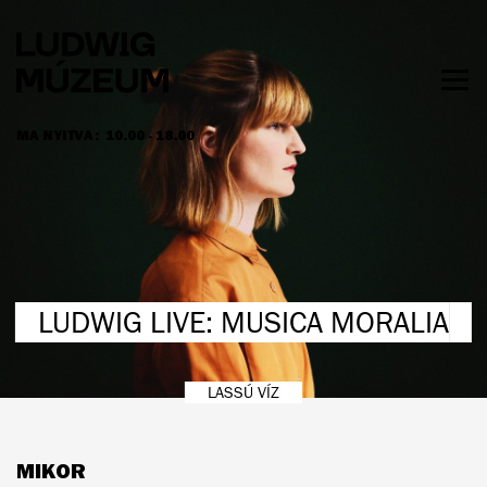
Ugrás
a
tartalomra
Men
láth
MA NYITVA:
10.00 - 18.00
NYITVATARTÁS ÉS JEGYÁRAK
LUDWIG LIVE: MUSICA MORALIA
LASSÚ VÍZ
MIKOR