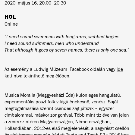
2020. május 16. 20.00–20.30
HOL
Online
“I need sound swimmers with long arms, webbed fingers.
I need sound swimmers, men who understand
That although it goes by seven names, there is only one sea.”
Az esemény a Ludwig Múzeum Facebook oldalán vagy
ide
kattintva
tekinthető meg élőben.
Musica Moralia (Meggyesházi Éda) különleges hangulatú,
experimentális poszt-folk világú énekesnő, zenész. Saját
megfogalmazása szerint csendes zajt játszik – egyszer
cimbalommal, máskor zongorával. Több mint tíz éve van jelen
a zenei színtéren Magyarországon, Németországban,
Hollandiában. 2012-es első megjelenését, a nagyrészt csellón
és elektromos orgonán íródott Tooth and Teeth EP-t 2016-ban