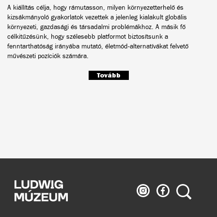
A kiállítás célja, hogy rámutasson, milyen környezetterhelő és
kizsákmányoló gyakorlatok vezettek a jelenleg kialakult globális
környezeti, gazdasági és társadalmi problémákhoz. A másik fő
célkitűzésünk, hogy szélesebb platformot biztosítsunk a
fenntarthatóság irányába mutató, életmód-alternatívákat felvető
művészeti pozíciók számára.
Tovább
Ludwig
Ludwig
Keresés
Múzeum
Múzeum
az
a