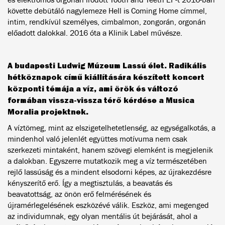
követte debütáló nagylemeze Hell is Coming Home címmel,
intim, rendkívül személyes, cimbalmon, zongorán, orgonán
előadott dalokkal. 2016 óta a Klinik Label művésze.
A budapesti Ludwig Múzeum Lassú élet. Radikális
hétköznapok című kiállítására készített koncert
központi témája a víz, ami örök és változó
formában vissza-vissza térő kérdése a Musica
Moralia projektnek.
A víztömeg, mint az elszigetelhetetlenség, az egységalkotás, a
mindenhol való jelenlét együttes motívuma nem csak
szerkezeti mintaként, hanem szövegi elemként is megjelenik
a dalokban. Egyszerre mutatkozik meg a víz természetében
rejlő lassúság és a mindent elsodorni képes, az újrakezdésre
kényszerítő erő. Így a megtisztulás, a beavatás és
beavatottság, az önön erő felmérésének és
újramérlegelésének eszközévé válik. Eszköz, ami megenged
az individumnak, egy olyan mentális út bejárását, ahol a