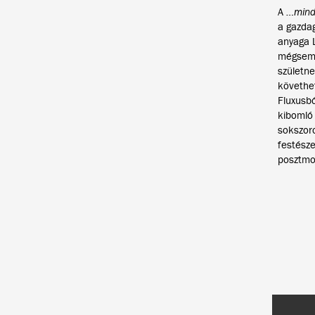
A
…mind
a gazdag
anyaga L
mégsem r
születn
követhet
Fluxusbó
kibomló 
sokszoro
festésze
posztmo