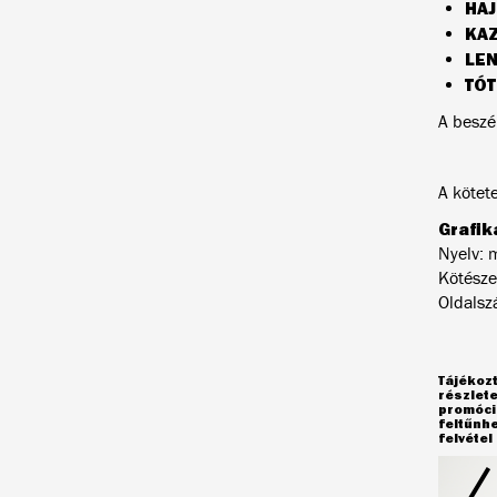
HAJ
KAZ
LEN
TÓT
A beszé
A kötet
Grafik
Nyelv: 
Kötésze
Oldalsz
Tájékozt
részlet
promóció
feltűnh
felvéte