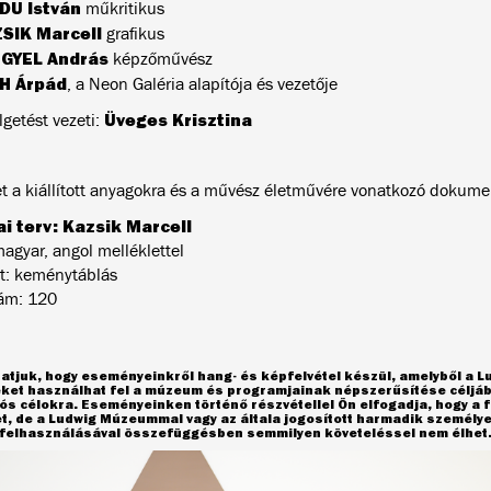
DU István
műkritikus
SIK Marcell
grafikus
GYEL András
képzőművész
H Árpád
, a Neon Galéria alapítója és vezetője
Üveges Krisztina
lgetést vezeti:
et a kiállított anyagokra és a művész életművére vonatkozó dokumen
ai terv: Kazsik Marcell
magyar, angol melléklettel
t: keménytáblás
ám: 120
atjuk, hogy eseményeinkről hang- és képfelvétel készül, amelyből a 
eket használhat fel a múzeum és programjainak népszerűsítése céljáb
s célokra. Eseményeinken történő részvétellel Ön elfogadja, hogy a f
et, de a Ludwig Múzeummal vagy az általa jogosított harmadik személ
l felhasználásával összefüggésben semmilyen követeléssel nem élhet