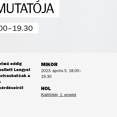
MUTATÓJA
.00–19.30
letmű eddig
MIKOR
ellett Lengyel
2023. április 5. 18.00–
 olvashatóak a
19.30
s
kérdéseiről
HOL
Kiállítótér, 1. emelet