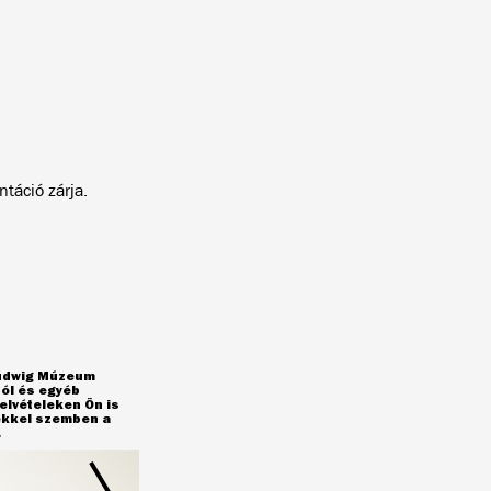
táció zárja.
Ludwig Múzeum
ól és egyéb
elvételeken Ön is
yekkel szemben a
.