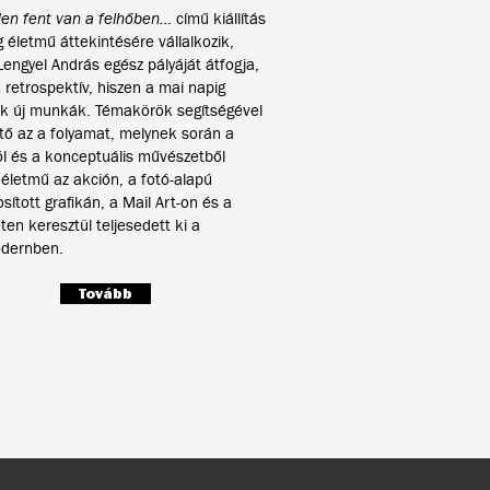
en fent van a felhőben…
című kiállítás
 életmű áttekintésére vállalkozik,
engyel András egész pályáját átfogja,
etrospektív, hiszen a mai napig
ek új munkák. Témakörök segítségével
ő az a folyamat, melynek során a
l és a konceptuális művészetből
életmű az akción, a fotó-alapú
sított grafikán, a Mail Art-on és a
ten keresztül teljesedett ki a
dernben.
Tovább