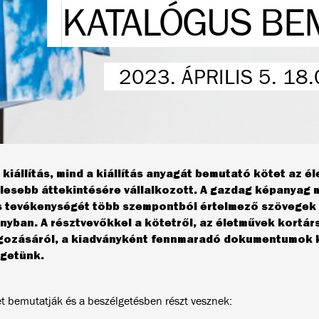
KATALÓGUS BE
2023. ÁPRILIS 5. 18
 kiállítás, mind a kiállítás anyagát bemutató kötet az é
lesebb áttekintésére vállalkozott. A gazdag képanyag m
 tevékenységét több szempontból értelmező szövegek
nyban. A résztvevőkkel a kötetről, az életművek kortár
gozásáról, a kiadványként fennmaradó dokumentumok 
getünk.
et bemutatják és a beszélgetésben részt vesznek: