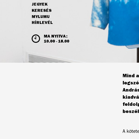
JEGYEK
NAVIGÁCIÓ
KERESÉS
MYLUMU
HÍRLEVÉL
NYITVATARTÁS ÉS JEGYÁRAK
MA NYITVA:
10.00 - 18.00
Mind a
legszé
András
kiadvá
feldol
beszél
A kötet