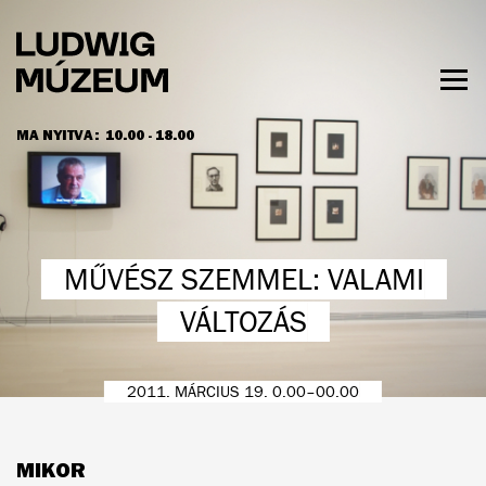
Ugrás
a
tartalomra
Men
láth
MA NYITVA:
10.00 - 18.00
NYITVATARTÁS ÉS JEGYÁRAK
MŰVÉSZ SZEMMEL: VALAMI
VÁLTOZÁS
2011. MÁRCIUS 19. 0.00–00.00
MIKOR