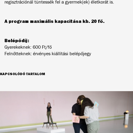
regisztrációnál tüntessék fel a gyermek(ek) életkorát is.
A program maximális kapacitása kb. 20 fő.
Belépődíj:
Gyerekeknek: 600 Ft/fő
Felnőtteknek: érvényes kiállítási belépőjegy
KAPCSOLÓDÓ TARTALOM