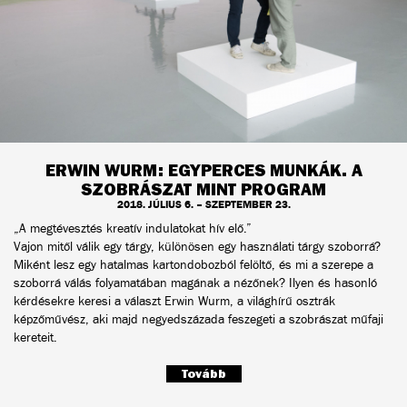
ERWIN WURM: EGYPERCES MUNKÁK. A
SZOBRÁSZAT MINT PROGRAM
2018. JÚLIUS 6. – SZEPTEMBER 23.
„A megtévesztés kreatív indulatokat hív elő.”
Vajon mitől válik egy tárgy, különösen egy használati tárgy szoborrá?
Miként lesz egy hatalmas kartondobozból felöltő, és mi a szerepe a
szoborrá válás folyamatában magának a nézőnek? Ilyen és hasonló
kérdésekre keresi a választ Erwin Wurm, a világhírű osztrák
képzőművész, aki majd negyedszázada feszegeti a szobrászat műfaji
kereteit.
Tovább