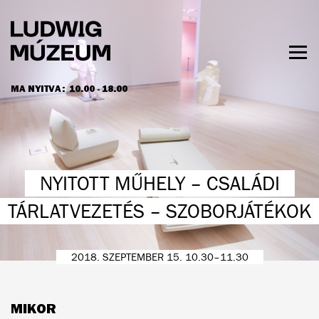
Ugrás
a
tartalomra
Men
láth
MA NYITVA:
10.00 - 18.00
NYITVATARTÁS ÉS JEGYÁRAK
NYITOTT MŰHELY – CSALÁDI
TÁRLATVEZETÉS – SZOBORJÁTÉKOK
2018. SZEPTEMBER 15. 10.30–11.30
MIKOR