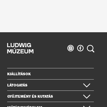
Ludwig
Ludwig
Keresés
Múzeum
Múzeum
az
a
Instagramon
Facebook-
on
KIÁLLÍTÁSOK
Oldaltérkép
LÁTOGATÁS
GYŰJTEMÉNY ÉS KUTATÁS