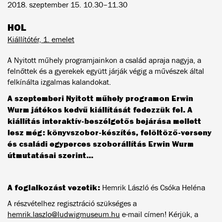
2018. szeptember 15. 10.30–11.30
HOL
Kiállítótér, 1. emelet
A Nyitott műhely programjainkon a család apraja nagyja, a
felnőttek és a gyerekek együtt járják végig a művészek által
felkínálta izgalmas kalandokat.
A szeptemberi Nyitott műhely programon Erwin
Wurm játékos kedvű kiállítását fedezzük fel. A
kiállítás interaktív-beszélgetős bejárása mellett
lesz még: könyvszobor-készítés, felöltöző-verseny
és családi egyperces szoborállítás Erwin Wurm
útmutatásai szerint…
A foglalkozást vezetik:
Hemrik László és Csóka Heléna
A részvételhez regisztráció szükséges a
hemrik.laszlo@ludwigmuseum.hu
e-mail címen! Kérjük, a