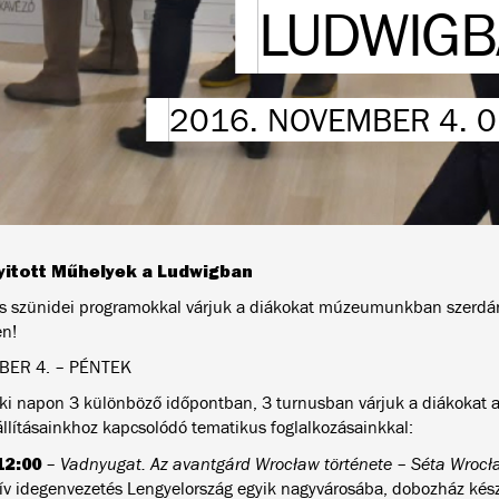
LUDWIGB
2016. NOVEMBER 4. 
yitott Műhelyek a Ludwigban
s szünidei programokkal várjuk a diákokat múzeumunkban szerdán
n!
ER 4. – PÉNTEK
ki napon 3 különböző időpontban, 3 turnusban várjuk a diákokat a 
iállításainkhoz kapcsolódó tematikus foglalkozásainkkal:
12:00
–
Vadnyugat. Az avantgárd Wrocław története – Séta Wroc
tív idegenvezetés Lengyelország egyik nagyvárosába, dobozház kész