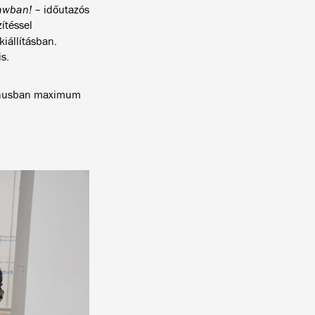
ławban!
– időutazós
ítéssel
kiállításban.
s.
urnusban maximum