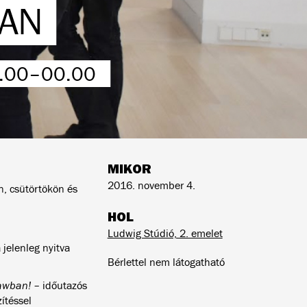
AN
0.00–00.00
MIKOR
2016. november 4.
, csütörtökön és
HOL
Ludwig Stúdió, 2. emelet
jelenleg nyitva
Bérlettel nem látogatható
ławban!
– időutazós
ítéssel