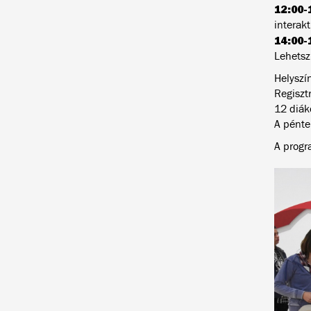
12:00-
interak
14:00-
Lehetsz 
Helyszí
Regiszt
12 diák
A pénte
A progr