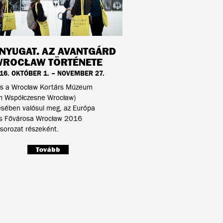
NYUGAT. AZ AVANTGÁRD
ROCŁAW TÖRTÉNETE
16. OKTÓBER 1. – NOVEMBER 27.
tás a Wrocław Kortárs Múzeum
 Współczesne Wrocław)
ésében valósul meg, az Európa
lis Fővárosa Wrocław 2016
sorozat részeként.
Tovább