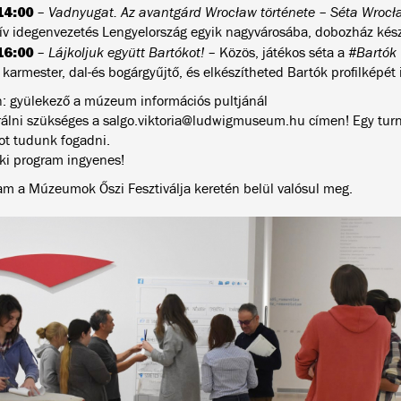
14:00
–
Vadnyugat. Az avantgárd Wrocław története – Séta Wroc
tív idegenvezetés Lengyelország egyik nagyvárosába, dobozház kész
16:00
–
Lájkoljuk együtt Bartókot!
– Közös, játékos séta a
#Bartók
karmester, dal-és bogárgyűjtő, és elkészítheted Bartók profilképét i
n: gyülekező a múzeum információs pultjánál
rálni szükséges a salgo.viktoria@ludwigmuseum.hu címen! Egy t
ot tudunk fogadni.
ki program ingyenes!
am a Múzeumok Őszi Fesztiválja keretén belül valósul meg.