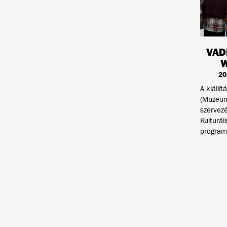
VAD
W
20
A kiállí
(Muzeum
szervez
Kulturá
program