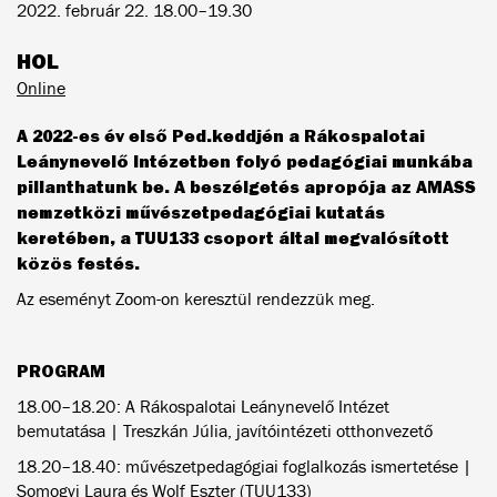
2022. február 22. 18.00–19.30
HOL
Online
A 2022-es év első Ped.keddjén a Rákospalotai
Leánynevelő Intézetben folyó pedagógiai munkába
pillanthatunk be. A beszélgetés apropója az AMASS
nemzetközi művészetpedagógiai kutatás
keretében, a TUU133 csoport által megvalósított
közös festés.
Az eseményt Zoom-on keresztül rendezzük meg.
PROGRAM
18.00–18.20: A Rákospalotai Leánynevelő Intézet
bemutatása | Treszkán Júlia, javítóintézeti otthonvezető
18.20–18.40: művészetpedagógiai foglalkozás ismertetése |
Somogyi Laura és Wolf Eszter (TUU133)