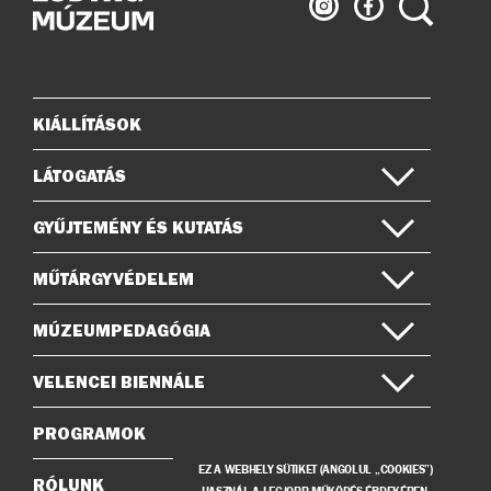
Ludwig
Ludwig
Keresés
Múzeum
Múzeum
az
a
Instagramon
Facebook-
on
KIÁLLÍTÁSOK
Oldaltérkép
LÁTOGATÁS
GYŰJTEMÉNY ÉS KUTATÁS
MŰTÁRGYVÉDELEM
MÚZEUMPEDAGÓGIA
VELENCEI BIENNÁLE
PROGRAMOK
EZ A WEBHELY SÜTIKET (ANGOLUL „COOKIES”)
RÓLUNK