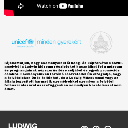
Tájékoztatjuk, hogy eseményeinkről hang- és képfelvétel készül,
amelyből a Ludwig Múzeum részleteket használhat fel a múzeum
és programjainak népszerűsítése céljából és egyéb promóciós
célokra. Eseményeinken történő részvétellel Ön elfogadja, hogy
a felvételeken Ön is feltűnhet, de a Ludwig Múzeummal vagy az
általa jogosított harmadik személyekkel szemben a felvétel
felhasználásával összefüggésben semmilyen követeléssel nem
élhet.