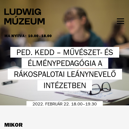
Ugrás
a
tartalomra
Men
láth
MA NYITVA:
10.00 - 18.00
NYITVATARTÁS ÉS JEGYÁRAK
PED. KEDD – MŰVÉSZET- ÉS
ÉLMÉNYPEDAGÓGIA A
RÁKOSPALOTAI LEÁNYNEVELŐ
INTÉZETBEN
2022. FEBRUÁR 22. 18.00–19.30
MIKOR