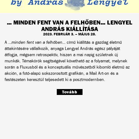
… MINDEN FENT VAN A FELHŐBEN… LENGYEL
ANDRÁS KIÁLLÍTÁSA
2023. FEBRUÁR 3. – MÁJUS 28.
A
…minden fent van a felhőben…
című kiállítás a gazdag életmű
áttekintésére vállalkozik, anyaga Lengyel András egész pályáját
átfogja, mégsem retrospektív, hiszen a mai napig születnek új
munkák. Témakörök segítségével követhető az a folyamat, melynek
során a Fluxusból és a konceptuális művészetből kibomló életmű az
akción, a fotó-alapú sokszorosított grafikán, a Mail Art-on és a
festészeten keresztül teljesedett ki a posztmodernben.
Tovább