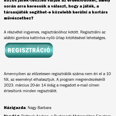
során arra keressük a választ, hogy a játék, a
társasjáték segíthet-e közelebb kerülni a kortárs
művészethez?
A részvétel ingyenes, regisztrációhoz kötött. Regisztrálni az
alábbi gombra kattintva nyíló űrlap kitöltésével lehetséges.
Amennyiben az előzetesen regisztrálók száma nem éri el a 10
főt, az eseményt elhalasztjuk. A program megrendezéséről
2023. március 20-án 14 óráig a megadott e-mail címen
értesítünk minden regisztrálót.
Házigazda
: Nagy Barbara