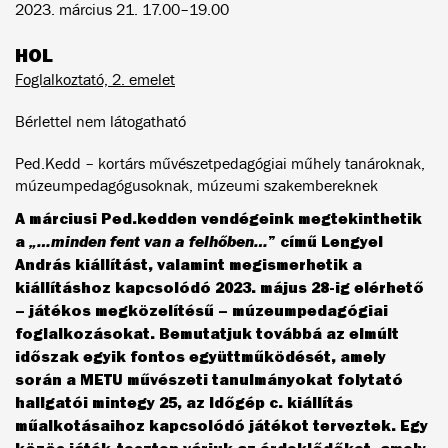
2023. március 21. 17.00–19.00
HOL
Foglalkoztató, 2. emelet
Bérlettel nem látogatható
Ped.Kedd – kortárs művészetpedagógiai műhely tanároknak,
múzeumpedagógusoknak, múzeumi szakembereknek
A márciusi Ped.kedden vendégeink megtekinthetik
a
„…minden fent van a felhőben…
” című Lengyel
András kiállítást, valamint megismerhetik a
kiállításhoz kapcsolódó 2023. május 28-ig elérhető
– játékos megközelítésű – múzeumpedagógiai
foglalkozásokat. Bemutatjuk továbbá az elmúlt
időszak egyik fontos együttműködését, amely
során a METU művészeti tanulmányokat folytató
hallgatói mintegy 25, az Időgép c. kiállítás
műalkotásaihoz kapcsolódó játékot terveztek. Egy
közös játék-teszten várjuk az érdeklődőket, amely