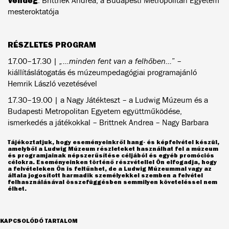
Vendég
: Brittnek Andrea, a Budapesti Metropolitan Egyetem
mesteroktatója
RÉSZLETES PROGRAM
17.00–17.30 |
„…minden fent van a felhőben…
” –
kiállításlátogatás és múzeumpedagógiai programajánló
Hemrik László vezetésével
17.30–19.00 | a Nagy Játékteszt – a Ludwig Múzeum és a
Budapesti Metropolitan Egyetem együttműködése,
ismerkedés a játékokkal – Brittnek Andrea – Nagy Barbara
Tájékoztatjuk, hogy eseményeinkről hang- és képfelvétel készül,
amelyből a Ludwig Múzeum részleteket használhat fel a múzeum
és programjainak népszerűsítése céljából és egyéb promóciós
célokra. Eseményeinken történő részvétellel Ön elfogadja, hogy
a felvételeken Ön is feltűnhet, de a Ludwig Múzeummal vagy az
általa jogosított harmadik személyekkel szemben a felvétel
felhasználásával összefüggésben semmilyen követeléssel nem
élhet.
KAPCSOLÓDÓ TARTALOM