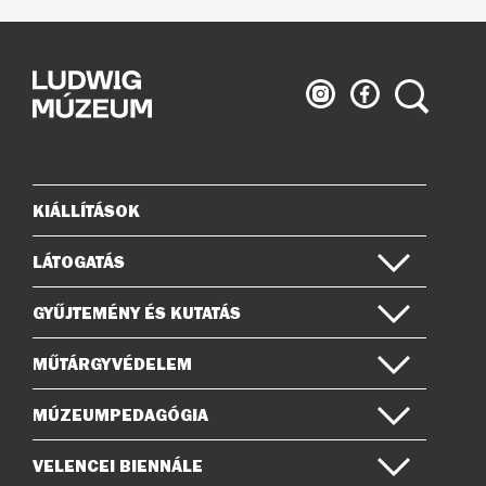
Ludwig
Ludwig
Keresés
Múzeum
Múzeum
az
a
Instagramon
Facebook-
on
KIÁLLÍTÁSOK
Oldaltérkép
LÁTOGATÁS
GYŰJTEMÉNY ÉS KUTATÁS
MŰTÁRGYVÉDELEM
MÚZEUMPEDAGÓGIA
VELENCEI BIENNÁLE