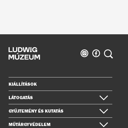
Ludwig
Ludwig
Keresés
Múzeum
Múzeum
az
a
Instagramon
Facebook-
on
KIÁLLÍTÁSOK
Oldaltérkép
LÁTOGATÁS
GYŰJTEMÉNY ÉS KUTATÁS
MŰTÁRGYVÉDELEM