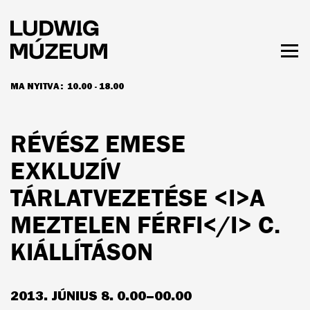
Ugrás
a
tartalomra
Men
láth
MA NYITVA:
10.00 - 18.00
NYITVATARTÁS ÉS JEGYÁRAK
RÉVÉSZ EMESE
EXKLUZÍV
TÁRLATVEZETÉSE <I>A
MEZTELEN FÉRFI</I> C.
KIÁLLÍTÁSON
2013. JÚNIUS 8. 0.00–00.00