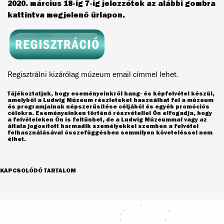
2020. március 18-ig 7-ig jelezzétek az alábbi gombra
kattintva megjelenő űrlapon.
Regisztrálni kizárólag múzeum email címmel lehet.
Tájékoztatjuk, hogy eseményeinkről hang- és képfelvétel készül,
amelyből a Ludwig Múzeum részleteket használhat fel a múzeum
és programjainak népszerűsítése céljából és egyéb promóciós
célokra. Eseményeinken történő részvétellel Ön elfogadja, hogy
a felvételeken Ön is feltűnhet, de a Ludwig Múzeummal vagy az
általa jogosított harmadik személyekkel szemben a felvétel
felhasználásával összefüggésben semmilyen követeléssel nem
élhet.
KAPCSOLÓDÓ TARTALOM