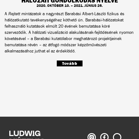
HÁLÓZATI GONDOLKODÁS NYELVE
2020. OKTÓBER 10. – 2021. JÚNIUS 26.
A
Rejtett mintázatok
a nagyrészt Barabási Albert-László fizikus és
hálózatkutató tevékenységéhez köthető ún. Barabási-hálózatokat
felhasználó kutatások elmúlt 20 évének bemutatása köré
szerveződik. A hálózati vizualizáció alakulásának-fejlődésének nyomon
követésével – a Barabási kutatólabor meghatározó projektjeinek
bemutatása révén – az átfogó módszer képzőművészeti
alkalmazásához juthat el az érdeklődő.
Tovább
Ludwig
Ludwig
Keresés