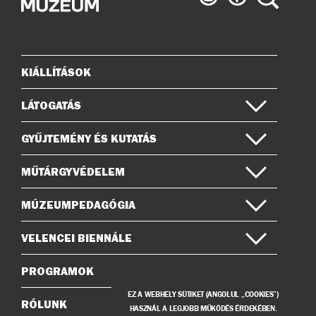
Múzeum
Múzeum
az
a
Instagramon
Facebook-
on
KIÁLLÍTÁSOK
Oldaltérkép
LÁTOGATÁS
GYŰJTEMÉNY ÉS KUTATÁS
MŰTÁRGYVÉDELEM
MÚZEUMPEDAGÓGIA
VELENCEI BIENNÁLE
PROGRAMOK
EZ A WEBHELY SÜTIKET (ANGOLUL „COOKIES”)
RÓLUNK
HASZNÁL A LEGJOBB MŰKÖDÉS ÉRDEKÉBEN.