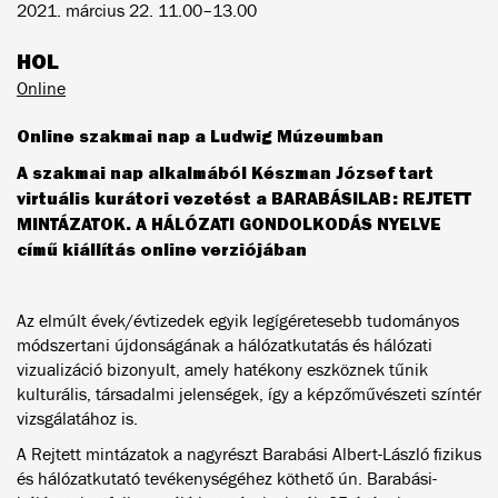
2021. március 22. 11.00–13.00
HOL
Online
Online szakmai nap a Ludwig Múzeumban
A szakmai nap alkalmából Készman József tart
virtuális kurátori vezetést a BARABÁSILAB: REJTETT
MINTÁZATOK. A HÁLÓZATI GONDOLKODÁS NYELVE
című kiállítás online verziójában
Az elmúlt évek/évtizedek egyik legígéretesebb tudományos
módszertani újdonságának a hálózatkutatás és hálózati
vizualizáció bizonyult, amely hatékony eszköznek tűnik
kulturális, társadalmi jelenségek, így a képzőművészeti színtér
vizsgálatához is.
A Rejtett mintázatok a nagyrészt Barabási Albert-László fizikus
és hálózatkutató tevékenységéhez köthető ún. Barabási-