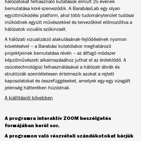
hálózatokat felhasználó kutatások elmúlt 25 évének
bemutatása köré szerveződik. A BarabásiLab egy olyan
együttműködési platform, ahol több tudományterület tudósai
működnek együtt művészekkel és tervezőkkel előmozdítva a
hálózatok vizuális szókincsét.
A hálózati vizualizáció alakulásának-fejlődésének nyomon
követésével – a Barabási kutatólabor meghatározó
projektjeinek bemutatása révén – az átfogó módszer
képzőművészeti alkalmazásához juthat el az érdeklődő. A
csúcstechnológia) felhasználásával a hálózati ábrák és
struktúrák szemléletesen értelmezik azokat a rejtett
kapcsolatokat és összefüggéseket, amelyek egy-egy vizsgált
jelenség hátterében húzódnak.
A kiállításról bővebben
A programra interaktív ZOOM beszélgetés
formájában kerül sor.
A programon való részvételi szándékotokat kérjük