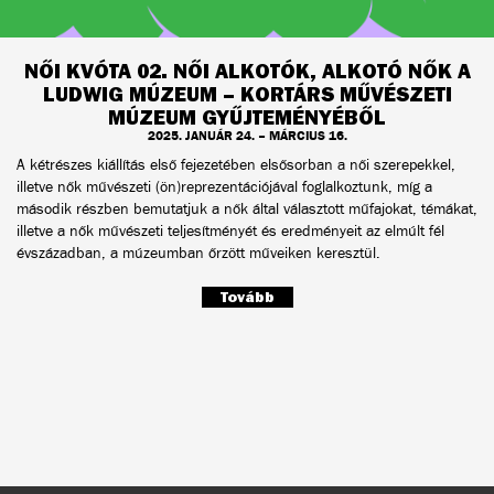
NŐI KVÓTA 02. NŐI ALKOTÓK, ALKOTÓ NŐK A
LUDWIG MÚZEUM – KORTÁRS MŰVÉSZETI
MÚZEUM GYŰJTEMÉNYÉBŐL
2025. JANUÁR 24. – MÁRCIUS 16.
A kétrészes kiállítás első fejezetében elsősorban a női szerepekkel,
illetve nők művészeti (ön)reprezentációjával foglalkoztunk, míg a
második részben bemutatjuk a nők által választott műfajokat, témákat,
illetve a nők művészeti teljesítményét és eredményeit az elmúlt fél
évszázadban, a múzeumban őrzött műveiken keresztül.
Tovább