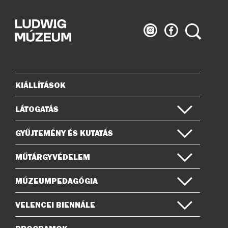
Ludwig
Ludwig
Keresés
Múzeum
Múzeum
az
a
Instagramon
Facebook-
on
KIÁLLÍTÁSOK
Oldaltérkép
LÁTOGATÁS
GYŰJTEMÉNY ÉS KUTATÁS
MŰTÁRGYVÉDELEM
MÚZEUMPEDAGÓGIA
VELENCEI BIENNÁLE