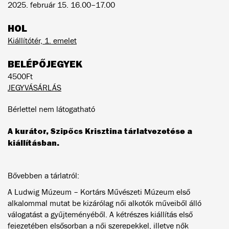
2025. február 15. 16.00–17.00
HOL
Kiállítótér, 1. emelet
BELÉPŐJEGYEK
4500Ft
JEGYVÁSÁRLÁS
Bérlettel nem látogatható
A kurátor, Szipőcs Krisztina tárlatvezetése a
kiállításban.
Bővebben a tárlatról:
A Ludwig Múzeum – Kortárs Művészeti Múzeum első
alkalommal mutat be kizárólag női alkotók műveiből álló
válogatást a gyűjteményéből. A kétrészes kiállítás első
fejezetében elsősorban a női szerepekkel, illetve nők