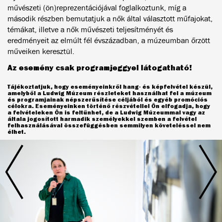
művészeti (ön)reprezentációjával foglalkoztunk, míg a
második részben bemutatjuk a nők által választott műfajokat,
témákat, illetve a nők művészeti teljesítményét és
eredményeit az elmúlt fél évszázadban, a múzeumban őrzött
műveiken keresztül.
Az esemény csak programjeggyel látogatható!
Tájékoztatjuk, hogy eseményeinkről hang- és képfelvétel készül,
amelyből a Ludwig Múzeum részleteket használhat fel a múzeum
és programjainak népszerűsítése céljából és egyéb promóciós
célokra. Eseményeinken történő részvétellel Ön elfogadja, hogy
a felvételeken Ön is feltűnhet, de a Ludwig Múzeummal vagy az
általa jogosított harmadik személyekkel szemben a felvétel
felhasználásával összefüggésben semmilyen követeléssel nem
élhet.