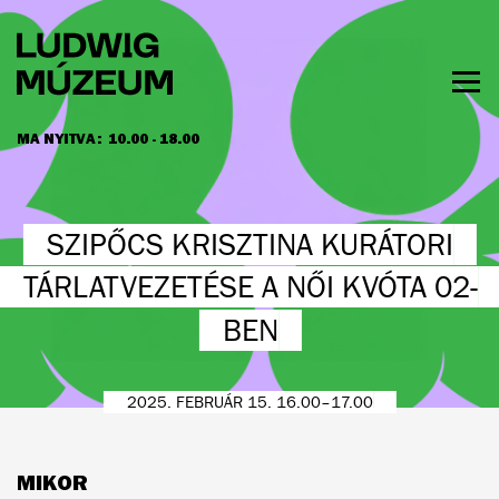
Ugrás
a
tartalomra
Men
láth
MA NYITVA:
10.00 - 18.00
NYITVATARTÁS ÉS JEGYÁRAK
SZIPŐCS KRISZTINA KURÁTORI
TÁRLATVEZETÉSE A NŐI KVÓTA 02-
BEN
2025. FEBRUÁR 15. 16.00–17.00
MIKOR