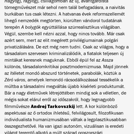
Ragyogj, ragyogj, csillagom
ban az új, avantgardista
tömegművészet már sehol nem talál befogadásra, a naivitás
burkában tus csak létezni. A hatvanas évek reformszellemét
lihegő nemzedék megtörten, kiürülten vándorol tudatának
terepén
A bolygók együttállása
szürrealisztikus világában.
Végül, szembe kell nézni azzal, hogy nincs tovább. Már csak
azért sem, mert az elit megérett privilégiumainak polgári
privatizálására. De ezt még nem tudni. Csak az világos, hogy a
társadalom szervesen kriminalizálódik, a fiatalok teljesen új
mintákat keresnek maguknak. Ebből épül fel az
Assza
különös, társadalomkritikai posztmodernizmusa. Majd jönnek
az ítéletet mondó abszurd történetek, parabolák, köztük a
Zéró város
, amelyek lemondó rácsodálkozással tessékelik a
múltba a társadalmi megváltás újabb kísérleti produktumát.
Bár a nagy életművek létrejöttében mindig sok a véletlen, de
mégis sokat elárul erről az időszakról, hogy legnagyobb
Andrej Tarkovszkij
filmművésze
lett. A kor különböző
aspektusai az ő ortodox ihletésű, felvilágosult, filozofikusan
individualista humanizmusában váltak a legplasztikusabban
összegezhetővé. Ha van igazi autonóm, vizuálisan is eredeti
világot teremtő alkotó a múlt század oroszországi