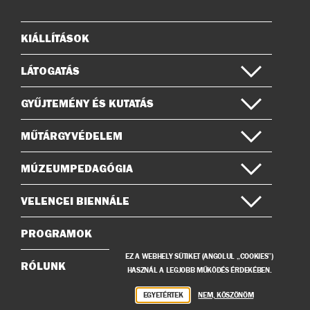
Instagramon
Facebook-
on
KIÁLLÍTÁSOK
Oldaltérkép
LÁTOGATÁS
GYŰJTEMÉNY ÉS KUTATÁS
MŰTÁRGYVÉDELEM
MÚZEUMPEDAGÓGIA
VELENCEI BIENNÁLE
PROGRAMOK
EZ A WEBHELY SÜTIKET (ANGOLUL „COOKIES”)
RÓLUNK
HASZNÁL A LEGJOBB MŰKÖDÉS ÉRDEKÉBEN.
EGYETÉRTEK
NEM, KÖSZÖNÖM