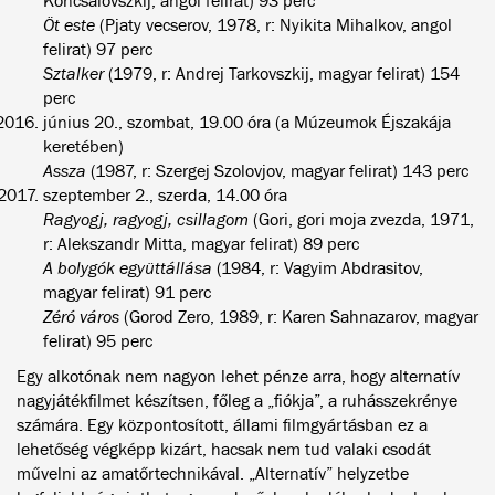
Koncsalovszkij, angol felirat) 93 perc
Öt este
(Pjaty vecserov, 1978, r: Nyikita Mihalkov, angol
felirat) 97 perc
Sztalker
(1979, r: Andrej Tarkovszkij, magyar felirat) 154
perc
június 20., szombat, 19.00 óra (a Múzeumok Éjszakája
keretében)
Assza
(1987, r: Szergej Szolovjov, magyar felirat) 143 perc
szeptember 2., szerda, 14.00 óra
Ragyogj, ragyogj, csillagom
(Gori, gori moja zvezda, 1971,
r: Alekszandr Mitta, magyar felirat) 89 perc
A bolygók együttállása
(1984, r: Vagyim Abdrasitov,
magyar felirat) 91 perc
Zéró város
(Gorod Zero, 1989, r: Karen Sahnazarov, magyar
felirat) 95 perc
Egy alkotónak nem nagyon lehet pénze arra, hogy alternatív
nagyjátékfilmet készítsen, főleg a „fiókja”, a ruhásszekrénye
számára. Egy központosított, állami filmgyártásban ez a
lehetőség végképp kizárt, hacsak nem tud valaki csodát
művelni az amatőrtechnikával. „Alternatív” helyzetbe