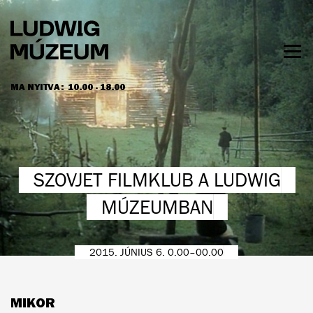
Ugrás
a
tartalomra
Men
láth
MA NYITVA:
10.00 - 18.00
NYITVATARTÁS ÉS JEGYÁRAK
SZOVJET FILMKLUB A LUDWIG
MÚZEUMBAN
2015. JÚNIUS 6. 0.00–00.00
MIKOR