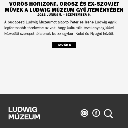
VÖRÖS HORIZONT. OROSZ ÉS EX-SZOVJET
MŰVEK A LUDWIG MÚZEUM GYŰJTEMÉNYÉBEN
2015. JÚNIUS 5. – SZEPTEMBER 6.
A budapesti Ludwig Múzeumot alapító Peter és Irene Ludwig egyik
legfontosabb törekvése az volt, hogy kulturális tevékenységükkel
közvetítő szerepet töltsenek be az egykori Kelet és Nyugat között.
Tovább
Ludwig
Ludwig
Keresés
Múzeum
Múzeum
az
a