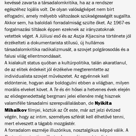
kevéssé zavarta a társadalomkritika, ha az a rendszer
egészéhez lojális volt. De olyan valóságképet nem bírt
elfogadni, amely mélyebb változások szükségességét sugallta.
Akkor sem, ha baloldali forradalmiság szülte őket. Az 1967-es
forgalmazási tiltások éppen ezeknek az irányzatoknak
vetettek véget. A
Júliusi eső
és az
Aszja Kljacsina
története jól
érzékelteti a dokumentarista stílusú, új hullámos
társadalomkritika radikalizmusát, a szovjet polgárosodás és a
falusi világ ellentmondásait.
A kialakult status quóban a kultúrpolitika, talán akaratlanul,
de az elitek érdekeit jól érzékelve megteremtette az
individualista szovjet művészetet. Az egyénnek kell
eldöntenie, hogyan akar boldogulni ebben a világban, milyen
morális elveket követ. A
Te és én
hősei a hetvenes évek elején
az elidegenedettség bergmani jelei ellenére még hisznek
Nyikita
valamiféle társadalmi szerepvállalásban, de
Mihalkov
filmjei, köztük az
Öt este
, már azt jelzi évtized
végén, hogy az intim, személyes szférát kell élhetővé tenni,
mert elveszett a tágabb mozgástér.
A forradalom eszméje illuzórikus, nosztalgikus képpé válik. A