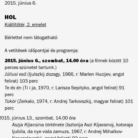
2015. június 6.
HOL
Kiállítótér, 2. emelet
Bérlettel nem látogatható
A vetítések időpontjai és programja:
2015. június 6., szombat, 14.00 óra
(a filmek között 10
perces szünetet tartunk.)
Júliusi eső
(Ijulszkij dozsgy, 1966, r: Marlen Hucijev, angol
felirat) 103 perc
Te és én
(Ti i ja, 1970, r: Larisza Sepityko, angol felirat) 91
perc
Tükör
(Zerkalo, 1974, r: Andrej Tarkovszkij, magyar felirat) 101
perc
június 13., szombat, 14.00 óra
Aszja Kljacsina története
(Isztorija Aszi Kljacsinoj, kotoraja
ljubila, da nye visla zamuzs, 1967, r: Andrej Mihalkov-