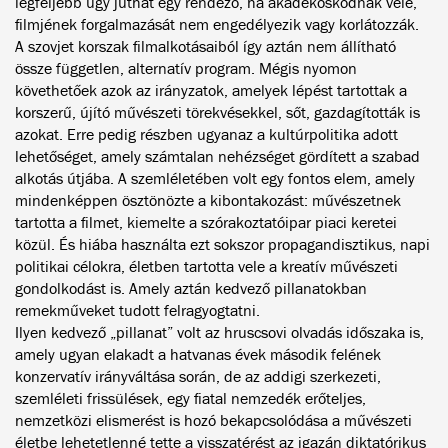
legfeljebb úgy juthat egy rendező, ha akadékoskodnak vele,
filmjének forgalmazását nem engedélyezik vagy korlátozzák.
A szovjet korszak filmalkotásaiból így aztán nem állítható
össze független, alternatív program. Mégis nyomon
követhetőek azok az irányzatok, amelyek lépést tartottak a
korszerű, újító művészeti törekvésekkel, sőt, gazdagították is
azokat. Erre pedig részben ugyanaz a kultúrpolitika adott
lehetőséget, amely számtalan nehézséget gördített a szabad
alkotás útjába. A szemléletében volt egy fontos elem, amely
mindenképpen ösztönözte a kibontakozást: művészetnek
tartotta a filmet, kiemelte a szórakoztatóipar piaci keretei
közül. És hiába használta ezt sokszor propagandisztikus, napi
politikai célokra, életben tartotta vele a kreatív művészeti
gondolkodást is. Amely aztán kedvező pillanatokban
remekműveket tudott felragyogtatni.
Ilyen kedvező „pillanat” volt az hruscsovi olvadás időszaka is,
amely ugyan elakadt a hatvanas évek második felének
konzervatív irányváltása során, de az addigi szerkezeti,
szemléleti frissülések, egy fiatal nemzedék erőteljes,
nemzetközi elismerést is hozó bekapcsolódása a művészeti
életbe lehetetlenné tette a visszatérést az igazán diktatórikus