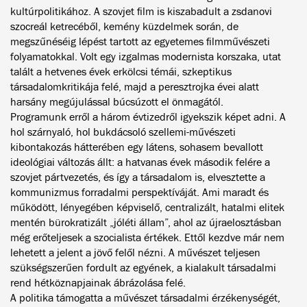
kultúrpolitikához. A szovjet film is kiszabadult a zsdanovi
szocreál ketrecéből, kemény küzdelmek során, de
megszűnéséig lépést tartott az egyetemes filmművészeti
folyamatokkal. Volt egy izgalmas modernista korszaka, utat
talált a hetvenes évek erkölcsi témái, szkeptikus
társadalomkritikája felé, majd a peresztrojka évei alatt
harsány megújulással búcsúzott el önmagától.
Programunk erről a három évtizedről igyekszik képet adni. A
hol szárnyaló, hol bukdácsoló szellemi-művészeti
kibontakozás hátterében egy látens, sohasem bevallott
ideológiai változás állt: a hatvanas évek második felére a
szovjet pártvezetés, és így a társadalom is, elvesztette a
kommunizmus forradalmi perspektíváját. Ami maradt és
működött, lényegében képviselő, centralizált, hatalmi elitek
mentén bürokratizált „jóléti állam”, ahol az újraelosztásban
még erőteljesek a szocialista értékek. Ettől kezdve már nem
lehetett a jelent a jövő felől nézni. A művészet teljesen
szükségszerűen fordult az egyének, a kialakult társadalmi
rend hétköznapjainak ábrázolása felé.
A politika támogatta a művészet társadalmi érzékenységét,