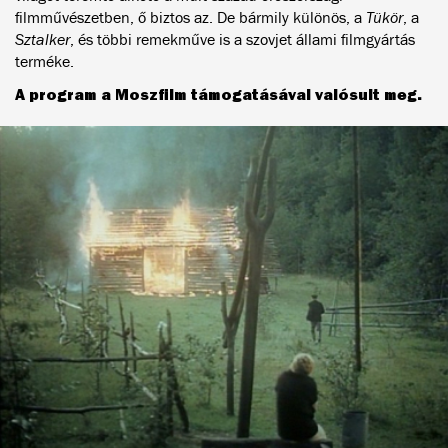
filmművészetben, ő biztos az. De bármily különös, a
Tükör
, a
Sztalker
, és többi remekműve is a szovjet állami filmgyártás
terméke.
A program a Moszfilm támogatásával valósult meg.