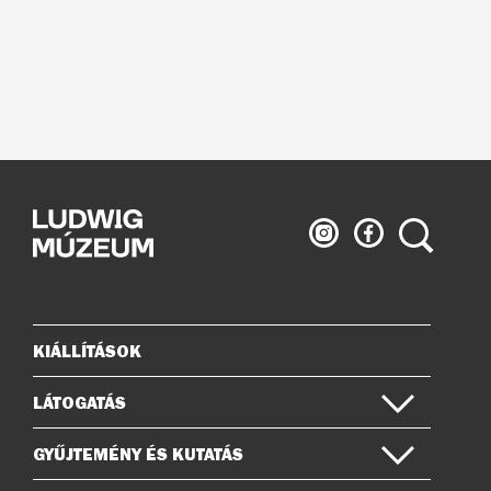
Ludwig
Ludwig
Keresés
Múzeum
Múzeum
az
a
Instagramon
Facebook-
on
KIÁLLÍTÁSOK
Oldaltérkép
LÁTOGATÁS
GYŰJTEMÉNY ÉS KUTATÁS