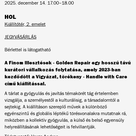
2025. december 14. 17.00–18.00
HOL
Kiállítótér, 2. emelet
JEGYVÁSÁRLÁS
Bérlettel is látogatható
A Finom Illesztések - Golden Repair egy hosszú távú
kurátori vállalkozás folytatása, amely 2023-ban
kezdődött a Vigyázat, törékeny - Handle with Care
című kiállítással.
A tárlat a gyógyulás és javítás témakörét tág értelemben
vizsgálja, a személyestől a kulturálisig, a társadalomtól a
sejtekig. A kiállításon szereplő művek a különböző
egyénszintű és globális léptékű törésvonalakra mutatnak rá,
miközben a kollektív gyógyulás, a külső és belső egyensúly
helyreállításának lehetőségeit is felvillantják.