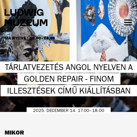
Ugrás
a
tartalomra
Men
láth
MA NYITVA:
10.00 - 18.00
NYITVATARTÁS ÉS JEGYÁRAK
TÁRLATVEZETÉS ANGOL NYELVEN A
GOLDEN REPAIR - FINOM
ILLESZTÉSEK CÍMŰ KIÁLLÍTÁSBAN
2025. DECEMBER 14. 17.00–18.00
MIKOR