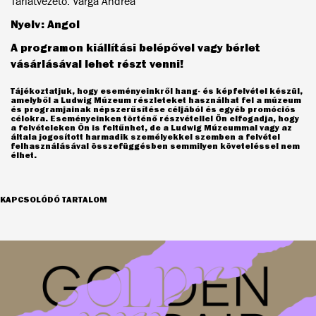
Tárlatvezető: Varga Andrea
Nyelv: Angol
A programon kiállítási belépővel vagy bérlet
vásárlásával lehet részt venni!
Tájékoztatjuk, hogy eseményeinkről hang- és képfelvétel készül,
amelyből a Ludwig Múzeum részleteket használhat fel a múzeum
és programjainak népszerűsítése céljából és egyéb promóciós
célokra. Eseményeinken történő részvétellel Ön elfogadja, hogy
a felvételeken Ön is feltűnhet, de a Ludwig Múzeummal vagy az
általa jogosított harmadik személyekkel szemben a felvétel
felhasználásával összefüggésben semmilyen követeléssel nem
élhet.
KAPCSOLÓDÓ TARTALOM