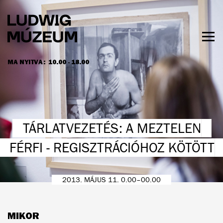
Ugrás
a
tartalomra
Men
láth
MA NYITVA:
10.00 - 18.00
NYITVATARTÁS ÉS JEGYÁRAK
TÁRLATVEZETÉS: A MEZTELEN
FÉRFI - REGISZTRÁCIÓHOZ KÖTÖTT
2013. MÁJUS 11. 0.00–00.00
MIKOR