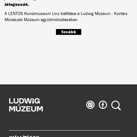
látogassák.
A LENTOS Kunstmuseum Linz kiállítása a Ludwig Múzeum - Kortárs
Művészeti Múzeum együttműködésében
Tovább
Ludwig
Ludwig
Keresés
Múzeum
Múzeum
az
a
Instagramon
Facebook-
on