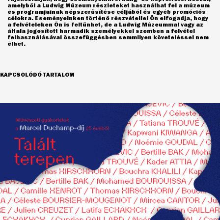
amelyből a Ludwig Múzeum részleteket használhat fel a múzeum
és programjainak népszerűsítése céljából és egyéb promóciós
célokra. Eseményeinken történő részvétellel Ön elfogadja, hogy
a felvételeken Ön is feltűnhet, de a Ludwig Múzeummal vagy az
általa jogosított harmadik személyekkel szemben a felvétel
felhasználásával összefüggésben semmilyen követeléssel nem
élhet.
KAPCSOLÓDÓ TARTALOM