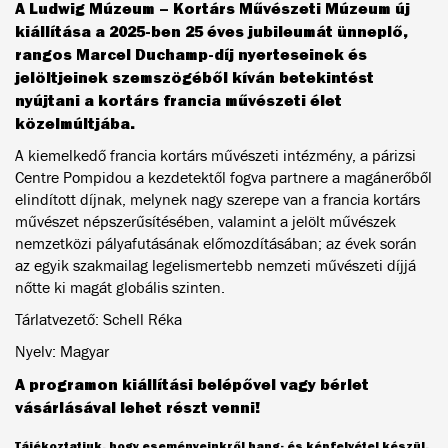
A Ludwig Múzeum – Kortárs Művészeti Múzeum új
kiállítása a 2025-ben 25 éves jubileumát ünneplő,
rangos Marcel Duchamp-díj nyerteseinek és
jelöltjeinek szemszögéből kíván betekintést
nyújtani a kortárs francia művészeti élet
közelmúltjába.
A kiemelkedő francia kortárs művészeti intézmény, a párizsi
Centre Pompidou a kezdetektől fogva partnere a magánerőből
elindított díjnak, melynek nagy szerepe van a francia kortárs
művészet népszerűsítésében, valamint a jelölt művészek
nemzetközi pályafutásának előmozdításában; az évek során
az egyik szakmailag legelismertebb nemzeti művészeti díjjá
nőtte ki magát globális szinten.
Tárlatvezető: Schell Réka
Nyelv: Magyar
A programon kiállítási belépővel vagy bérlet
vásárlásával lehet részt venni!
Tájékoztatjuk, hogy eseményeinkről hang- és képfelvétel készül,