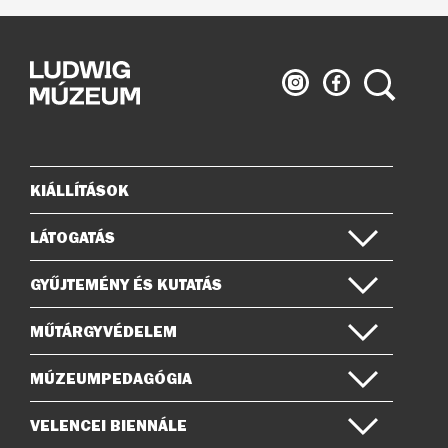
Ludwig
Ludwig
Keresés
Múzeum
Múzeum
az
a
Instagramon
Facebook-
on
KIÁLLÍTÁSOK
Oldaltérkép
LÁTOGATÁS
GYŰJTEMÉNY ÉS KUTATÁS
MŰTÁRGYVÉDELEM
MÚZEUMPEDAGÓGIA
VELENCEI BIENNÁLE