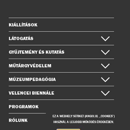
az
a
Instagramon
Facebook-
on
KIÁLLÍTÁSOK
Oldaltérkép
LÁTOGATÁS
GYŰJTEMÉNY ÉS KUTATÁS
MŰTÁRGYVÉDELEM
MÚZEUMPEDAGÓGIA
VELENCEI BIENNÁLE
PROGRAMOK
EZ A WEBHELY SÜTIKET (ANGOLUL „COOKIES”)
RÓLUNK
HASZNÁL A LEGJOBB MŰKÖDÉS ÉRDEKÉBEN.