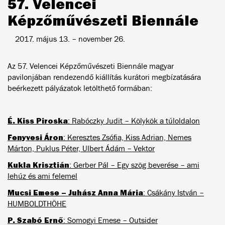
57. Velencei
Képzőművészeti Biennále
2017. május 13. – november 26.
Az 57. Velencei Képzőművészeti Biennále magyar
pavilonjában rendezendő kiállítás kurátori megbízatására
beérkezett pályázatok letölthető formában:
É. Kiss Piroska
: Rabóczky Judit – Kölykök a túloldalon
Fenyvesi Áron
: Keresztes Zsófia, Kiss Adrian, Nemes
Márton, Puklus Péter, Ulbert Ádám – Vektor
Kukla Krisztián
: Gerber Pál – Egy szög beverése – ami
lehúz és ami felemel
Mucsi Emese – Juhász Anna Mária
: Csákány István –
HUMBOLDTHÖHE
P. Szabó Ernő
: Somogyi Emese – Outsider