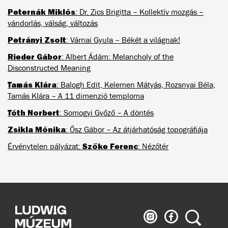
Peternák Miklós
: Dr. Zics Brigitta – Kollektív mozgás –
vándorlás, válság, változás
Petrányi Zsolt
: Várnai Gyula – Békét a világnak!
Rieder Gábor
: Albert Ádám: Melancholy of the
Disconstructed Meaning
Tamás Klára
: Balogh Edit, Kelemen Mátyás, Rozsnyai Béla,
Tamás Klára – A 11 dimenzió temploma
Tóth Norbert
: Somogyi Győző – A döntés
Zsikla Mónika
: Ősz Gábor – Az átjárhatóság topográfiája
Szőke Ferenc
Érvénytelen pályázat:
: Nézőtér
Ludwig
Ludwig
Keresés
Múzeum
Múzeum