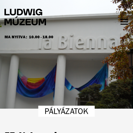
Ugrás
a
tartalomra
Men
láth
MA NYITVA:
10.00 - 18.00
NYITVATARTÁS ÉS JEGYÁRAK
PÁLYÁZATOK