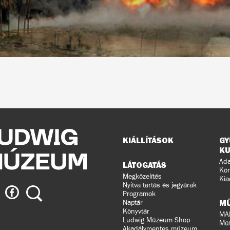
Oldaltérkép
KIÁLLÍTÁSOK
GY
KU
Ada
LÁTOGATÁS
Kön
Megközelítés
Kia
Nyitva tartás és jegyárak
ig
Ludwig
Keresés
Programok
eum
Múzeum
M
Naptár
a
Könyvtár
MA
Ludwig Múzeum Shop
agramon
Facebook-
Műt
Akadálymentes múzeum