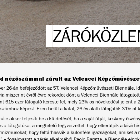
ZÁRÓKÖZLE
rd
nézőszámmal
zárult az
Velencei Képzőművészet
r 26-án befejeződött az 57. Velencei Képzőművészeti Biennále. Idé
a miszerint évről évre rekordot dönt a Velencei Biennále látogatotts
nt 615 ezer látogató kereste fel, mely 23%-os növekedést jelent a 
ószámhoz képest.
Ezen belül a fiatal,
26 év
alatti látogatók
31%-ot
k
ále akkor teljesíti be a küldetését, ha a saját útját, keskeny ösvényé
 a látogatókat a megfelelő fegyverzettel, hogy elkerüljék a kísértés
rmizmusokat; hogy feltárhassák a különféle igazságokat, amiket a 
k” –
fogalmazott
a zárás alkalmából Paolo Baratta, a Biennále elnök