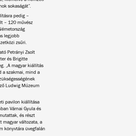
mok sokaságát”.
lításra pedig –
olt – 120 művész
Németország
ás legjobb
etközi zsűri.
ató Petrányi Zsolt
er és Brigitte
eg.
„A magyar kiállítás
nd a szakmai, mind a
 szükségességének
rvező Ludwig Múzeum
 pavilon kiállítása
ban Várnai Gyula és
mutattak, és részt
t magyar változata, a
m könyvtára üvegfalán