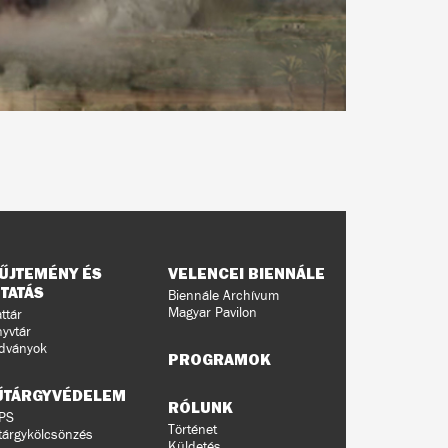
ŰJTEMÉNY ÉS
VELENCEI BIENNÁLE
TATÁS
Biennále Archívum
Magyar Pavilon
ttár
yvtár
dványok
PROGRAMOK
ŰTÁRGYVÉDELEM
RÓLUNK
PS
Történet
árgykölcsönzés
Küldetés