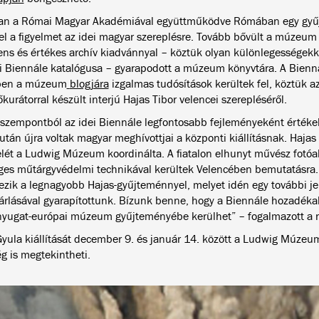
n a Római Magyar Akadémiával együttműködve Rómában egy gyűjte
fel a figyelmet az idei magyar szereplésre. Tovább bővült a múzeu
ens és értékes archív kiadvánnyal – köztük olyan különlegességekk
i Biennále katalógusa – gyarapodott a múzeum könyvtára. A Bienn
ben a múzeum
blogjára
izgalmas tudósítások kerültek fel, köztük az
kurátorral készült interjú Hajas Tibor velencei szerepléséről.
szempontból az idei Biennále legfontosabb fejleményeként értéke
után újra voltak magyar meghívottjai a központi kiállításnak. Hajas
elét a Ludwig Múzeum koordinálta. A fiatalon elhunyt művész fotóak
ges műtárgyvédelmi technikával kerültek Velencében bemutatásr
ezik a legnagyobb Hajas-gyűjteménnyel, melyet idén egy további j
rlásával gyarapítottunk. Bízunk benne, hogy a Biennále hozadéka
nyugat-európai múzeum gyűjteményébe kerülhet” – fogalmazott a n
Gyula kiállítását december 9. és január 14. között a Ludwig Múzeu
g is megtekintheti.