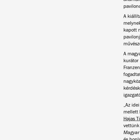
pavilon
A kiállí
melynek
kapott 
pavilonj
művészé
A magya
kurátor
Franzen
fogadta
nagyköz
kérdésk
igazgató
„Az ide
mellett
Hajas T
vettünk
Magyar
és
honl