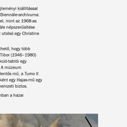
ményi kiállítással
m Biennále-archívuma:
el, mint az 1968-as
ále népszerűsítése
 utolsó egy Christine
lhető, hogy több
 Tibor (1946
–
1980)
ció-tablói egy
a. A múzeum
elentős mű, a
Tumo II.
ként egy Hajas-mű egy
emzeti biztos.
mban a hazai