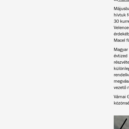
Májusba
hívtuk 
30 kurr
Velence
érdeké
Macel fő
Magyar 
évtized 
részvét
különle
rendelk
megvásá
vezető 
Várnai 
közönsé