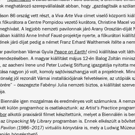
ok meghatározó szerepvállalását abban, hogy „gazdagítsák a szóla
táson 86 ország vett részt, a
Viva Arte Viva
címet viselő központi kiál
 főkurátora a Centre Pompidou vezető kurátora, Christine Macel v
meghívást. A legjobb nemzeti pavilonnak járó
Arany Oroszlán-díját
ában kiállító Anne Imhof Faust-projektje nyerte, a főkurátori kiállít
nek járó díjat pedig a német Franz Erhard Walthernek ítélte a nemz
r pavilonban Várnai Gyula
Peace on Earth!
című kiállítása volt láth
 rendezésében. A magyar kiállítást május 12-én Balog Zoltán miniszt
, az aacheni Irene und Peter Ludwig Stiftung igazgatója nyitotta m
tása nagyon jó volt, komoly sajtóvisszhangja volt a projektnek. Mi
önség jól rezonált Várnai installációjának felvetéseire, az utópiák
örére” – összegezte Fabényi Julia nemzeti biztos, a kiállítást sze
ja.
i Biennále igen mozgalmas és eredményes volt számunkra. A nemzeti
 két külön programhoz is csatlakoztunk: az
Artist’s Practice
program
ibor
alkotói praxisáról filmet készítettünk, melyet a Biennálén is be
 az
Unpacking My Library
programban is. Ennek elkészült a bővítet
 Pavilon (1986–2017)
virtuális könyvtára
is, mely a Ludwig Múzeu
apján
böngészhető.