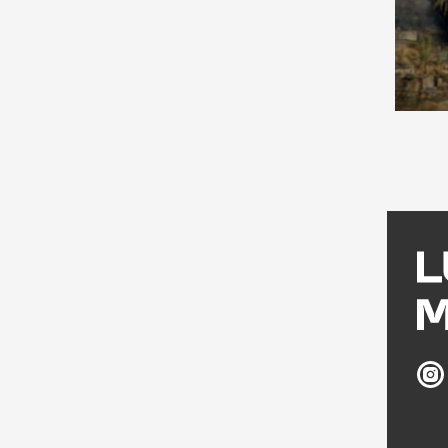
Ludw
Múz
az
Inst