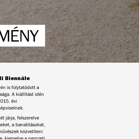
MÉNY
i Biennále
n is folytatódott a
ága. A kiállítást idén
2015. évi
épviselnek.
t járja, felszerelve
eket, a banalitásokat,
művészek közvetíteni
e, kiemelve a nemzeti