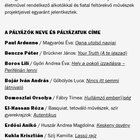
életművel rendelkező alkotókkal és fiatal feltörekvő művészek
projektjeivel egyaránt jelentkeztek.
A PÁLYÁZÓK NEVE ÉS PÁLYÁZATUK CÍME
Paul Ardenne
/ Magyarósi Éva:
Qana utolsó napjai
Bencze Péter
/ Brückner János:
Your Truth (A te igazad)
Boros Lili
/
Győri Andrea Éva:
Hely a pokoli izzadásra –
Periférián lenni
Bojár Iván András
/ Gőbölyös Luca:
Nincs itt semmi
látnivaló
Domoszlai Orsolya
/ Fábry Tímea:
Hullámzó ember(i)ség
El-Hassan Róza
/ Basquiat, tetováló művészek, szír
gyerekrajzok:
Autentikus
Erdősi Anikó
/ Huszár Andrea Magdolna:
Keskeny ösvény
Kukla Krisztián
/ Szíj Kamilla:
Lassú rajz