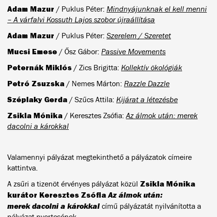
Adam Mazur
/ Puklus Péter:
Mindnyájunknak el kell menni
– A várfalvi Kossuth Lajos szobor újraállítása
Adam Mazur
/ Puklus Péter:
Szerelem / Szeretet
Mucsi Emese
/ Ősz Gábor:
Passive Movements
Peternák Miklós
/ Zics Brigitta:
Kollektív ökológiák
Petró Zsuzska
/ Nemes Márton:
Razzle Dazzle
Széplaky Gerda
/ Szűcs Attila:
Kijárat a létezésbe
Zsikla Mónika
/ Keresztes Zsófia:
Az álmok után: merek
dacolni a károkkal
Valamennyi pályázat megtekinthető a pályázatok címeire
kattintva.
Zsikla Mónika
A zsűri a tizenöt érvényes pályázat közül
kurátor Keresztes Zsófia
Az álmok után:
merek dacolni a károkkal
című pályázatát nyilvánította a
pályázat nyertesének.