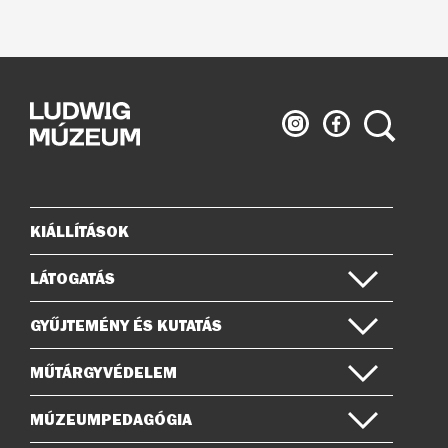
Ludwig
Ludwig
Keresés
Múzeum
Múzeum
az
a
Instagramon
Facebook-
on
KIÁLLÍTÁSOK
Oldaltérkép
LÁTOGATÁS
GYŰJTEMÉNY ÉS KUTATÁS
MŰTÁRGYVÉDELEM
MÚZEUMPEDAGÓGIA