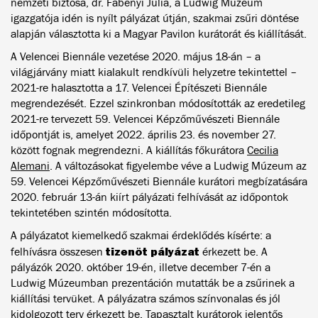
nemzeti biztosa, dr. Fabényi Julia, a Ludwig Múzeum
igazgatója idén is nyílt pályázat útján, szakmai zsűri döntése
alapján választotta ki a Magyar Pavilon kurátorát és kiállítását.
A Velencei Biennále vezetése 2020. május 18-án – a
világjárvány miatt kialakult rendkívüli helyzetre tekintettel –
2021-re halasztotta a 17. Velencei Építészeti Biennále
megrendezését. Ezzel szinkronban módosították az eredetileg
2021-re tervezett 59. Velencei Képzőművészeti Biennále
időpontját is, amelyet 2022. április 23. és november 27.
között fognak megrendezni. A kiállítás főkurátora
Cecilia
Alemani
.
A változásokat figyelembe véve a Ludwig Múzeum az
59. Velencei Képzőművészeti Biennále kurátori megbízatására
2020. február 13-án kiírt pályázati felhívását az időpontok
tekintetében szintén módosította.
A pályázatot kiemelkedő szakmai érdeklődés kísérte: a
tizenöt pályázat
felhívásra összesen
érkezett be. A
pályázók 2020. október 19-én, illetve december 7-én a
Ludwig Múzeumban prezentáción mutatták be a zsűrinek a
kiállítási tervüket. A pályázatra számos színvonalas és jól
kidolgozott terv érkezett be. Tapasztalt kurátorok jelentős