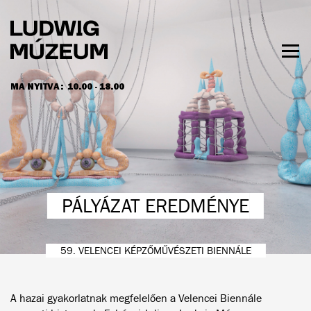
Ugrás
a
tartalomra
Men
láth
MA NYITVA:
10.00 - 18.00
NYITVATARTÁS ÉS JEGYÁRAK
PÁLYÁZAT EREDMÉNYE
59. VELENCEI KÉPZŐMŰVÉSZETI BIENNÁLE
A hazai gyakorlatnak megfelelően a Velencei Biennále