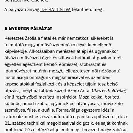
A pályázati anyag
IDE KATTINTVA
tekinthető meg.
A NYERTES PÁLYÁZAT
Keresztes Zsófia a fiatal és már nemzetközi sikereket is
felmutató magyar művészgeneráció egyik kiemelkedő
képviselője. Alkotásaiban merészen átlépi és ugyanakkor
ötvözi a művészeti ágak és stílusok határait. A pavilon terét
egyetlen egészként kezelő, építészet, szobrászat és
iparművészet határán mozgó, jellegzetesen női nézőpontú
installációja önmagunk megismerésével és az emberi
kapcsolatokkal foglalkozik és a képzelet tájain tesz belső
utazást, melyhez többek között Szerb Antal
Utas és holdvilág
című regényéből merített inspirációt. Mozaikokkal borított
különös, amorf szobrai egyéniek és látványosak; művészete
személyes, friss, aktuális. Formavilága egyszerre idézi a
szürrealizmust és a századforduló organikus építészetét, de a
21. század technikai megoldásaival dolgozik, és saját korának
problémáit és életérzését jeleníti meg. Tervezett nagyszabású,