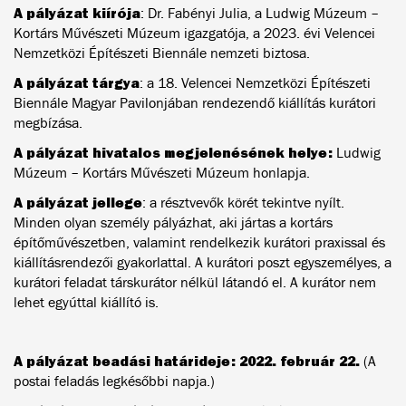
A pályázat kiírója
: Dr. Fabényi Julia, a Ludwig Múzeum –
Kortárs Művészeti Múzeum igazgatója, a 2023. évi Velencei
Nemzetközi Építészeti Biennále nemzeti biztosa.
A pályázat tárgya
: a 18. Velencei Nemzetközi Építészeti
Biennále Magyar Pavilonjában rendezendő kiállítás kurátori
megbízása.
A pályázat hivatalos megjelenésének helye:
Ludwig
Múzeum – Kortárs Művészeti Múzeum honlapja.
A pályázat jellege
: a résztvevők körét tekintve nyílt.
Minden olyan személy pályázhat, aki jártas a kortárs
építőművészetben, valamint rendelkezik kurátori praxissal és
kiállításrendezői gyakorlattal. A kurátori poszt egyszemélyes, a
kurátori feladat társkurátor nélkül látandó el. A kurátor nem
lehet egyúttal kiállító is.
A pályázat beadási határideje: 2022. február 22.
(A
postai feladás legkésőbbi napja.)