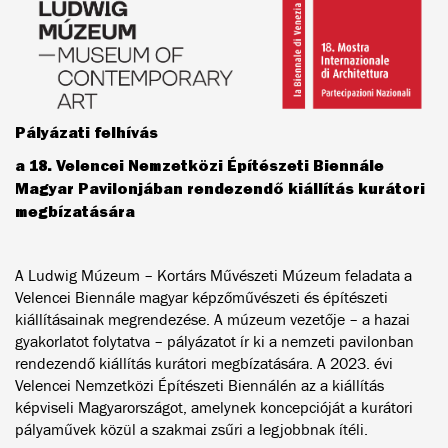
Pályázati felhívás
a 18. Velencei Nemzetközi Építészeti Biennále
Magyar Pavilonjában rendezendő kiállítás kurátori
megbízatására
A Ludwig Múzeum – Kortárs Művészeti Múzeum feladata a
Velencei Biennále magyar képzőművészeti és építészeti
kiállításainak megrendezése. A múzeum vezetője – a hazai
gyakorlatot folytatva – pályázatot ír ki a nemzeti pavilonban
rendezendő kiállítás kurátori megbízatására. A 2023. évi
Velencei Nemzetközi Építészeti Biennálén az a kiállítás
képviseli Magyarországot, amelynek koncepcióját a kurátori
pályaművek közül a szakmai zsűri a legjobbnak ítéli.