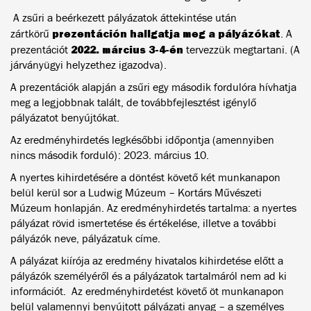
A zsűri a beérkezett pályázatok áttekintése után
prezentáción hallgatja meg a pályázókat
zártkörű
. A
2022.
március 3-4-én
prezentációt
tervezzük megtartani. (A
járványügyi helyzethez igazodva).
A prezentációk alapján a zsűri egy második fordulóra hívhatja
meg a legjobbnak talált, de továbbfejlesztést igénylő
pályázatot benyújtókat.
Az eredményhirdetés legkésőbbi időpontja (amennyiben
nincs második forduló): 2023. március 10.
A nyertes kihirdetésére a döntést követő két munkanapon
belül kerül sor a Ludwig Múzeum – Kortárs Művészeti
Múzeum honlapján. Az eredményhirdetés tartalma: a nyertes
pályázat rövid ismertetése és értékelése, illetve a további
pályázók neve, pályázatuk címe.
A pályázat kiírója az eredmény hivatalos kihirdetése előtt a
pályázók személyéről és a pályázatok tartalmáról nem ad ki
információt. Az eredményhirdetést követő öt munkanapon
belül valamennyi benyújtott pályázati anyag – a személyes