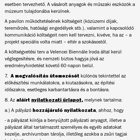
esetben tervezhető. A vásárolt anyagok és műszaki eszközök a
múzeum tulajdonába kerülnek.
A pavilon működtetésének költségeit (közüzemi díjak,
teremőrzés, hatósági engedélyek stb.), valamint a kapcsolódó
kommunikáció költségeit nem kell tervezni, kivéve, ha az – a
projekt speciális volta miatt – eltér a szokásostól.
A költségvetési terv a Velencei Biennále Iroda által kerül
véglegesítésre, és nemzeti biztos hagyja jóvá az
eredményhirdetést követő 60 napon belül.
A megvalósítás ütemezését
7.
különös tekintettel az
előkészítési munkálatokra, a kiutazásokra, az építési
időszakra, esetleges karbantartásra és a bontásra.
aláírt
nyilatkozati űrlapot
,
8. Az
melynek tartalma:
hozzájáruló nyilatkozata
a.) A pályázó
, ahhoz, hogy
- a pályázat kiírója a benyújtott pályázati anyagot, illetve a
pályázat által tartalmazott személyes és egyéb adatokat
kezelje, archívumban tárolja, illetőleg azokba a zsűri tagjai