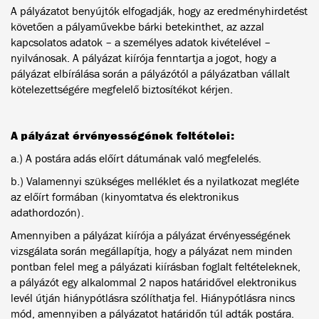
A pályázatot benyújtók elfogadják, hogy az eredményhirdetést
követően a pályaművekbe bárki betekinthet, az azzal
kapcsolatos adatok – a személyes adatok kivételével –
nyilvánosak. A pályázat kiírója fenntartja a jogot, hogy a
pályázat elbírálása során a pályázótól a pályázatban vállalt
kötelezettségére megfelelő biztosítékot kérjen.
A pályázat érvényességének feltételei:
a.) A postára adás előírt dátumának való megfelelés.
b.) Valamennyi szükséges melléklet és a nyilatkozat megléte
az előírt formában (kinyomtatva és elektronikus
adathordozón).
Amennyiben a pályázat kiírója a pályázat érvényességének
vizsgálata során megállapítja, hogy a pályázat nem minden
pontban felel meg a pályázati kiírásban foglalt feltételeknek,
a pályázót egy alkalommal 2 napos határidővel elektronikus
levél útján hiánypótlásra szólíthatja fel. Hiánypótlásra nincs
mód, amennyiben a pályázatot határidőn túl adták postára.