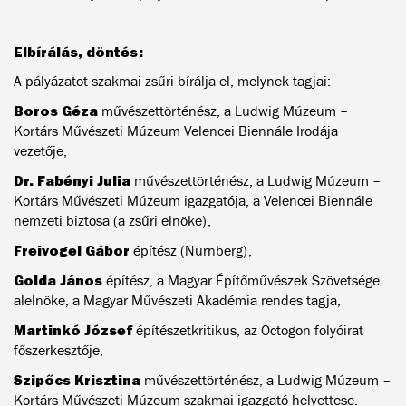
Elbírálás, döntés:
A pályázatot szakmai zsűri bírálja el, melynek tagjai:
Boros Géza
művészettörténész, a Ludwig Múzeum –
Kortárs Művészeti Múzeum Velencei Biennále Irodája
vezetője,
Dr. Fabényi Julia
művészettörténész, a Ludwig Múzeum –
Kortárs Művészeti Múzeum igazgatója, a Velencei Biennále
nemzeti biztosa (a zsűri elnöke),
Freivogel
Gábor
építész (Nürnberg),
Golda János
építész, a Magyar Építőművészek Szövetsége
alelnöke, a Magyar Művészeti Akadémia rendes tagja,
Martinkó József
építészetkritikus, az Octogon folyóirat
főszerkesztője,
Szipőcs Krisztina
művészettörténész, a Ludwig Múzeum –
Kortárs Művészeti Múzeum szakmai igazgató-helyettese.