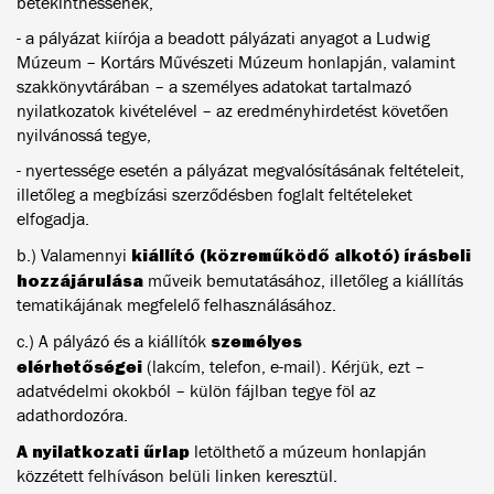
betekinthessenek,
- a pályázat kiírója a beadott pályázati anyagot a Ludwig
Múzeum – Kortárs Művészeti Múzeum honlapján, valamint
szakkönyvtárában – a személyes adatokat tartalmazó
nyilatkozatok kivételével – az eredményhirdetést követően
nyilvánossá tegye,
- nyertessége esetén a pályázat megvalósításának feltételeit,
illetőleg a megbízási szerződésben foglalt feltételeket
elfogadja.
kiállító (közreműködő alkotó) írásbeli
b.) Valamennyi
hozzájárulása
műveik bemutatásához, illetőleg a kiállítás
tematikájának megfelelő felhasználásához.
személyes
c.) A pályázó és a kiállítók
elérhetőségei
(lakcím, telefon, e-mail). Kérjük, ezt –
adatvédelmi okokból – külön fájlban tegye föl az
adathordozóra.
A nyilatkozati űrlap
letölthető a múzeum honlapján
közzétett felhíváson belüli linken keresztül.