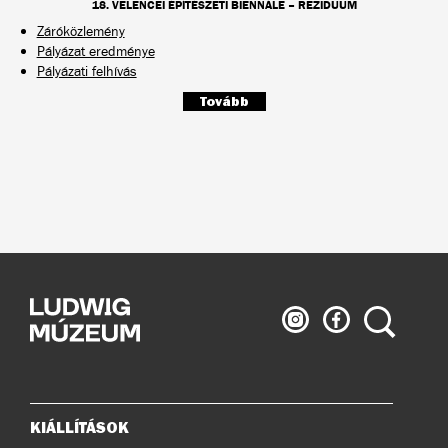
18. VELENCEI ÉPÍTÉSZETI BIENNÁLE – REZIDUUM
Záróközlemény
Pályázat eredménye
Pályázati felhívás
Tovább
Ludwig
Ludwig
Keresés
Múzeum
Múzeum
az
a
Instagramon
Facebook-
on
KIÁLLÍTÁSOK
Oldaltérkép