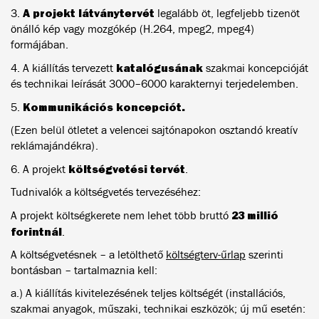
A projekt látványtervét
3.
legalább öt, legfeljebb tizenöt
önálló kép vagy mozgókép (H.264, mpeg2, mpeg4)
formájában.
katalógusának
4. A kiállítás tervezett
szakmai koncepcióját
és technikai leírását 3000–6000 karakternyi terjedelemben.
Kommunikációs koncepciót.
5.
(Ezen belül ötletet a velencei sajtónapokon osztandó kreatív
reklámajándékra).
költségvetési tervét
6. A projekt
.
Tudnivalók a költségvetés tervezéséhez:
23 millió
A projekt költségkerete nem lehet több bruttó
forintnál
.
A költségvetésnek – a letölthető
költségterv-űrlap
szerinti
bontásban – tartalmaznia kell:
a.) A kiállítás kivitelezésének teljes költségét (installációs,
szakmai anyagok, műszaki, technikai eszközök; új mű esetén: