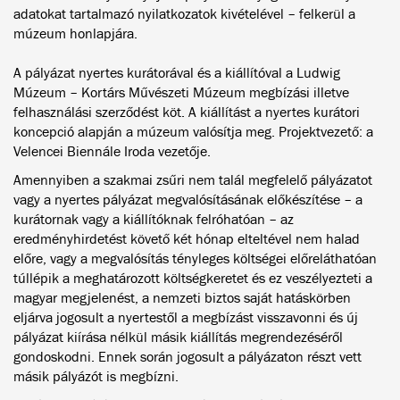
adatokat tartalmazó nyilatkozatok kivételével – felkerül a
múzeum honlapjára.
A pályázat nyertes kurátorával és a kiállítóval a Ludwig
Múzeum – Kortárs Művészeti Múzeum megbízási illetve
felhasználási szerződést köt. A kiállítást a nyertes kurátori
koncepció alapján a múzeum valósítja meg. Projektvezető: a
Velencei Biennále Iroda vezetője.
Amennyiben a szakmai zsűri nem talál megfelelő pályázatot
vagy a nyertes pályázat megvalósításának előkészítése – a
kurátornak vagy a kiállítóknak felróhatóan – az
eredményhirdetést követő két hónap elteltével nem halad
előre, vagy a megvalósítás tényleges költségei előreláthatóan
túllépik a meghatározott költségkeretet és ez veszélyezteti a
magyar megjelenést, a nemzeti biztos saját hatáskörben
eljárva jogosult a nyertestől a megbízást visszavonni és új
pályázat kiírása nélkül másik kiállítás megrendezéséről
gondoskodni. Ennek során jogosult a pályázaton részt vett
másik pályázót is megbízni.