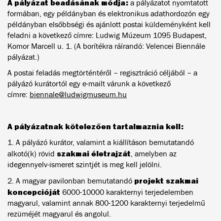
A pályázat beadásának módja:
a pályázatot nyomtatott
formában, egy példányban és elektronikus adathordozón egy
példányban elsőbbségi és ajánlott postai küldeményként kell
feladni a következő címre: Ludwig Múzeum 1095 Budapest,
Komor Marcell u. 1. (A borítékra ráírandó: Velencei Biennále
pályázat.)
A postai feladás megtörténtéről – regisztráció céljából – a
pályázó kurátortól egy e-mailt várunk a következő
címre:
biennale@ludwigmuseum.hu
A pályázatnak kötelezően tartalmaznia kell:
1. A pályázó kurátor, valamint a kiállításon bemutatandó
szakmai életrajzát
alkotó(k) rövid
, amelyben az
idegennyelv-ismeret szintjét is meg kell jelölni.
projekt szakmai
2. A magyar pavilonban bemutatandó
koncepcióját
6000-10000 karakternyi terjedelemben
magyarul, valamint annak 800-1200 karakternyi terjedelmű
rezüméjét magyarul és angolul.