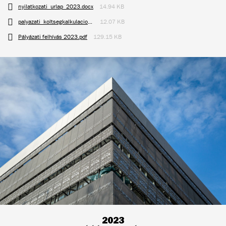
nyilatkozati_urlap_2023.docx
14.94 KB
palyazati_koltsegkalkulacio_2023.xlsx
12.07 KB
Pályázati felhívás 2023.pdf
129.15 KB
2023