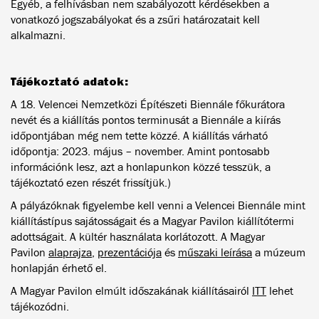
Egyéb, a felhívásban nem szabályozott kérdésekben a
vonatkozó jogszabályokat és a zsűri határozatait kell
alkalmazni.
Tájékoztató adatok:
A 18. Velencei Nemzetközi Építészeti Biennále főkurátora
nevét és a kiállítás pontos terminusát a Biennále a kiírás
időpontjában még nem tette közzé. A kiállítás várható
időpontja: 2023. május – november. Amint pontosabb
információnk lesz, azt a honlapunkon közzé tesszük, a
tájékoztató ezen részét frissítjük.)
A pályázóknak figyelembe kell venni a Velencei Biennále mint
kiállítástípus sajátosságait és a Magyar Pavilon kiállítótermi
adottságait. A kültér használata korlátozott. A Magyar
Pavilon
alaprajza
,
prezentációja
és
műszaki leírása
a múzeum
honlapján érhető el.
A Magyar Pavilon elmúlt időszakának kiállításairól
ITT
lehet
tájékozódni.