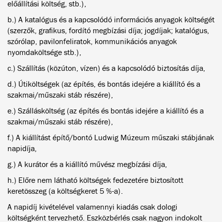
előállítási költség, stb.),
b.) A katalógus és a kapcsolódó információs anyagok költségét
(szerzők, grafikus, fordító megbízási díja; jogdíjak; katalógus,
szórólap, pavilonfeliratok, kommunikációs anyagok
nyomdaköltsége stb.),
c.) Szállítás (közúton, vízen) és a kapcsolódó biztosítás díja,
d.) Útiköltségek (az építés, és bontás idejére a kiállító és a
szakmai/műszaki stáb részére),
e.) Szállásköltség (az építés és bontás idejére a kiállító és a
szakmai/műszaki stáb részére),
f.) A kiállítást építő/bontó Ludwig Múzeum műszaki stábjának
napidíja,
g.) A kurátor és a kiállító művész megbízási díja,
h.) Előre nem látható költségek fedezetére biztosított
keretösszeg (a költségkeret 5 %-a).
A napidíj kivételével valamennyi kiadás csak dologi
költségként tervezhető. Eszközbérlés csak nagyon indokolt