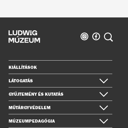
Ludwig
Ludwig
Keresés
Múzeum
Múzeum
az
a
Instagramon
Facebook-
on
KIÁLLÍTÁSOK
Oldaltérkép
LÁTOGATÁS
GYŰJTEMÉNY ÉS KUTATÁS
MŰTÁRGYVÉDELEM
MÚZEUMPEDAGÓGIA