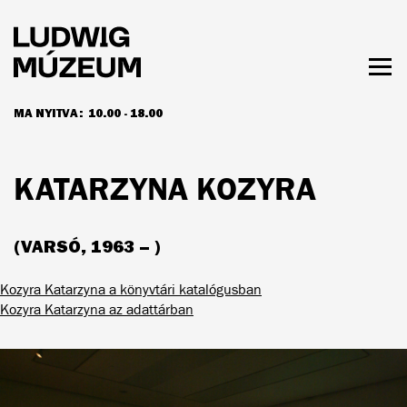
Ugrás
a
tartalomra
Men
láth
MA NYITVA:
10.00 - 18.00
NYITVATARTÁS ÉS JEGYÁRAK
KATARZYNA KOZYRA
(VARSÓ, 1963 – )
Kozyra Katarzyna a könyvtári katalógusban
Kozyra Katarzyna az adattárban