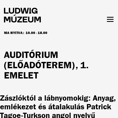
Ugrás
a
tartalomra
Men
láth
MA NYITVA:
10.00 - 18.00
NYITVATARTÁS ÉS JEGYÁRAK
AUDITÓRIUM
(ELŐADÓTEREM), 1.
EMELET
Zászlóktól a lábnyomokig: Anyag,
emlékezet és átalakulás Patrick
Tagoe-Turkson angol nyelvű