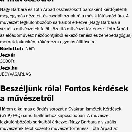
Nagy Barbara és Tóth Árpád összeszokott párosként kérdőjelezik
meg egymás nézeteit és csodálkoznak rá a másik látásmódjára. A
művészet legkülönbözőbb sarkaiból érkezve (Nagy Barbara a
vizuális művészetek felől közelítő művészettörténész, Tóth Árpád
az előadóművész nézőpontjából érkező zenész és zenepedagógus)
mernek laikusként rákérdezni egymás állításaira.
Bérlettel
Nem
Jegyár
3000Ft
Jegy.hu
JEGYVÁSÁRLÁS
Beszéljünk róla! Fontos kérdések
a művészetről
Három alkalmas előadás-sorozat a Gyakran Ismételt Kérdések
(GYIK/FAQ) című kiállításhoz kapcsolódóan. A művészet
legkülönbözőbb sarkaiból érkezve (Nagy Barbara a vizuális
művészetek felől közelítő művészettörténész, Tóth Árpád az