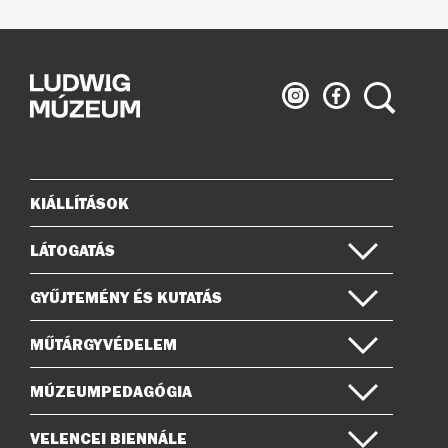
Ludwig
Ludwig
Keresés
Múzeum
Múzeum
az
a
Instagramon
Facebook-
on
KIÁLLÍTÁSOK
Oldaltérkép
LÁTOGATÁS
GYŰJTEMÉNY ÉS KUTATÁS
MŰTÁRGYVÉDELEM
MÚZEUMPEDAGÓGIA
VELENCEI BIENNÁLE