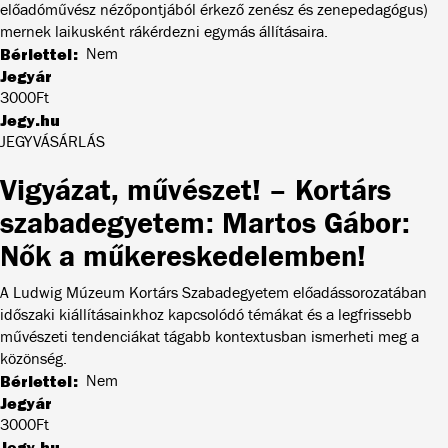
előadóművész nézőpontjából érkező zenész és zenepedagógus)
mernek laikusként rákérdezni egymás állításaira.
Bérlettel
Nem
Jegyár
3000Ft
Jegy.hu
JEGYVÁSÁRLÁS
Vigyázat, művészet! – Kortárs
szabadegyetem: Martos Gábor:
Nők a műkereskedelemben!
A Ludwig Múzeum Kortárs Szabadegyetem előadássorozatában
időszaki kiállításainkhoz kapcsolódó témákat és a legfrissebb
művészeti tendenciákat tágabb kontextusban ismerheti meg a
közönség.
Bérlettel
Nem
Jegyár
3000Ft
Jegy.hu