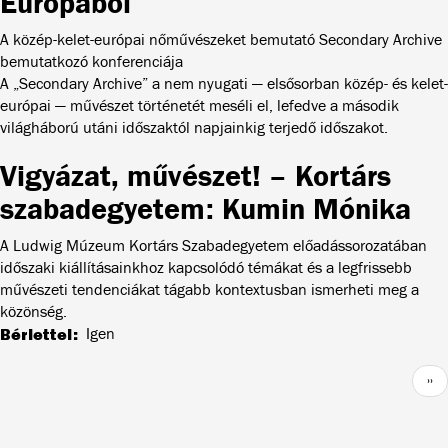
Európából
A közép-kelet-európai nőművészeket bemutató Secondary Archive
bemutatkozó konferenciája
A „Secondary Archive” a nem nyugati — elsősorban közép- és kelet-
európai — művészet történetét meséli el, lefedve a második
világháború utáni időszaktól napjainkig terjedő időszakot.
Vigyázat, művészet! – Kortárs
szabadegyetem: Kumin Mónika
A Ludwig Múzeum Kortárs Szabadegyetem előadássorozatában
időszaki kiállításainkhoz kapcsolódó témákat és a legfrissebb
művészeti tendenciákat tágabb kontextusban ismerheti meg a
közönség.
Bérlettel
Igen
Oldalszámozás
Köv
››
old