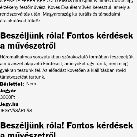
A FEKETE FEHÉR KÉK ZÖLD PIROS retrospektív filmes utazás egy
érzékeny festőművész, Köves Éva életművén keresztül, amely a
rendszerváltás utáni Magyarország kulturális és társadalmi
átalakulásait tükrözi.
Beszéljünk róla! Fontos kérdések
a művészetről
Háromalkalmas sorozatukban szórakoztató formában feszegetjük
a művészet alapvető kérdéseit, amelyeket úgy tűnik, nem elég
gyakran teszünk fel. Az előadást követően a kiállításban rövid
tárlatvezetést tartunk.
Bérlettel
Nem
Jegyár
3000Ft
Jegy.hu
JEGYVÁSÁRLÁS
Beszéljünk róla! Fontos kérdések
a művészetről