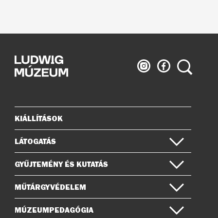
Ludwig
Ludwig
Keresés
Múzeum
Múzeum
az
a
Instagramon
Facebook-
on
KIÁLLÍTÁSOK
Oldaltérkép
LÁTOGATÁS
GYŰJTEMÉNY ÉS KUTATÁS
MŰTÁRGYVÉDELEM
MÚZEUMPEDAGÓGIA