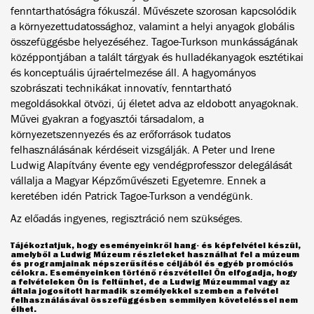
fenntarthatóságra fókuszál. Művészete szorosan kapcsolódik
a környezettudatossághoz, valamint a helyi anyagok globális
összefüggésbe helyezéséhez. Tagoe-Turkson munkásságának
középpontjában a talált tárgyak és hulladékanyagok esztétikai
és konceptuális újraértelmezése áll. A hagyományos
szobrászati technikákat innovatív, fenntartható
megoldásokkal ötvözi, új életet adva az eldobott anyagoknak.
Művei gyakran a fogyasztói társadalom, a
környezetszennyezés és az erőforrások tudatos
felhasználásának kérdéseit vizsgálják. A Peter und Irene
Ludwig Alapítvány évente egy vendégprofesszor delegálását
vállalja a Magyar Képzőművészeti Egyetemre. Ennek a
keretében idén Patrick Tagoe-Turkson a vendégünk.
Az előadás ingyenes, regisztráció nem szükséges.
Tájékoztatjuk, hogy eseményeinkről hang- és képfelvétel készül,
amelyből a Ludwig Múzeum részleteket használhat fel a múzeum
és programjainak népszerűsítése céljából és egyéb promóciós
célokra. Eseményeinken történő részvétellel Ön elfogadja, hogy
a felvételeken Ön is feltűnhet, de a Ludwig Múzeummal vagy az
általa jogosított harmadik személyekkel szemben a felvétel
felhasználásával összefüggésben semmilyen követeléssel nem
élhet.