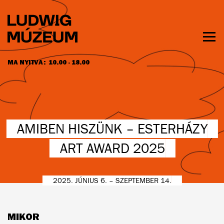
Ugrás
a
tartalomra
Men
láth
MA NYITVA:
10.00 - 18.00
NYITVATARTÁS ÉS JEGYÁRAK
AMIBEN HISZÜNK – ESTERHÁZY
ART AWARD 2025
2025. JÚNIUS 6. – SZEPTEMBER 14.
MIKOR