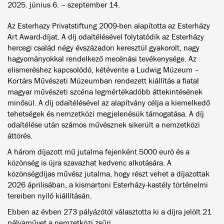
2025. június 6. – szeptember 14.
Az Esterhazy Privatstiftung 2009-ben alapította az Esterházy
Art Award-díjat. A díj odaítélésével folytatódik az Esterházy
hercegi család négy évszázadon keresztül gyakorolt, nagy
hagyományokkal rendelkező mecénási tevékenysége. Az
elismeréshez kapcsolódó, kétévente a Ludwig Múzeum –
Kortárs Művészeti Múzeumban rendezett kiállítás a fiatal
magyar művészeti szcéna legmértékadóbb áttekintésének
minősül. A díj odaítélésével az alapítvány célja a kiemelkedő
tehetségek és nemzetközi megjelenésük támogatása. A díj
odaítélése után számos művésznek sikerült a nemzetközi
áttörés.
A három díjazott mű jutalma fejenként 5000 euró és a
közönség is újra szavazhat kedvenc alkotására. A
közönségdíjas művész jutalma, hogy részt vehet a díjazottak
2026 áprilisában, a kismartoni Esterházy-kastély történelmi
tereiben nyíló kiállításán.
Ebben az évben 273 pályázótól választotta ki a díjra jelölt 21
pályaművet a nemzetközi zsűri.