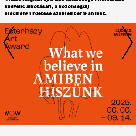
kedvenc alkotásait, a közönségdíj
eredményhirdetése szeptember 8-án lesz.