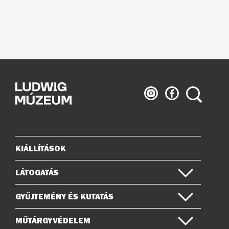
Ludwig
Ludwig
Keresés
Múzeum
Múzeum
az
a
Instagramon
Facebook-
on
KIÁLLÍTÁSOK
Oldaltérkép
LÁTOGATÁS
GYŰJTEMÉNY ÉS KUTATÁS
MŰTÁRGYVÉDELEM