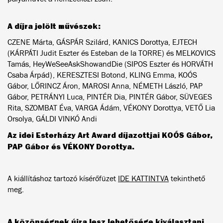
A díjra jelölt művészek:
CZENE Márta, GÁSPÁR Szilárd, KANICS Dorottya, EJTECH
(KÁRPÁTI Judit Eszter és Esteban de la TORRE) és MELKOVICS
Tamás, HeyWeSeeAskShowandDie (SIPOS Eszter és HORVÁTH
Csaba Árpád), KERESZTESI Botond, KLING Emma, KOÓS
Gábor, LŐRINCZ Áron, MAROSI Anna, NÉMETH László, PAP
Gábor, PETRÁNYI Luca, PINTÉR Dia, PINTÉR Gábor, SÜVEGES
Rita, SZOMBAT Éva, VARGA Ádám, VÉKONY Dorottya, VETŐ Lia
Orsolya, GÁLDI VINKÓ Andi
Az idei Esterházy Art Award díjazottjai KOÓS Gábor,
PAP Gábor és VÉKONY Dorottya.
A kiállításhoz tartozó kísérőfüzet
IDE KATTINTVA
tekinthető
meg.
A közönségnek újra lesz lehetősége kiválasztani