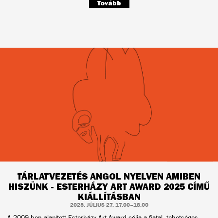
Tovább
TÁRLATVEZETÉS ANGOL NYELVEN AMIBEN
HISZÜNK - ESTERHÁZY ART AWARD 2025 CÍMŰ
KIÁLLÍTÁSBAN
2025. JÚLIUS 27. 17.00–18.00
A 2009-ben alapított Esterházy Art Award célja a fiatal, tehetséges