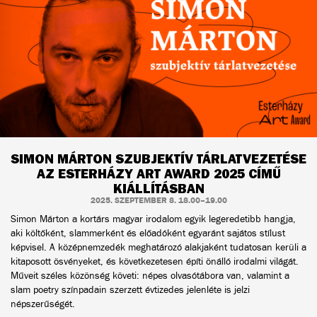
SIMON MÁRTON SZUBJEKTÍV TÁRLATVEZETÉSE
AZ ESTERHÁZY ART AWARD 2025 CÍMŰ
KIÁLLÍTÁSBAN
2025. SZEPTEMBER 8. 18.00–19.00
Simon Márton a kortárs magyar irodalom egyik legeredetibb hangja,
aki költőként, slammerként és előadóként egyaránt sajátos stílust
képvisel. A középnemzedék meghatározó alakjaként tudatosan kerüli a
kitaposott ösvényeket, és következetesen építi önálló irodalmi világát.
Műveit széles közönség követi: népes olvasótábora van, valamint a
slam poetry színpadain szerzett évtizedes jelenléte is jelzi
népszerűségét.