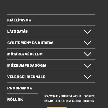
az
a
Instagramon
Facebook-
on
KIÁLLÍTÁSOK
Oldaltérkép
LÁTOGATÁS
GYŰJTEMÉNY ÉS KUTATÁS
MŰTÁRGYVÉDELEM
MÚZEUMPEDAGÓGIA
VELENCEI BIENNÁLE
PROGRAMOK
EZ A WEBHELY SÜTIKET (ANGOLUL „COOKIES”)
RÓLUNK
HASZNÁL A LEGJOBB MŰKÖDÉS ÉRDEKÉBEN.