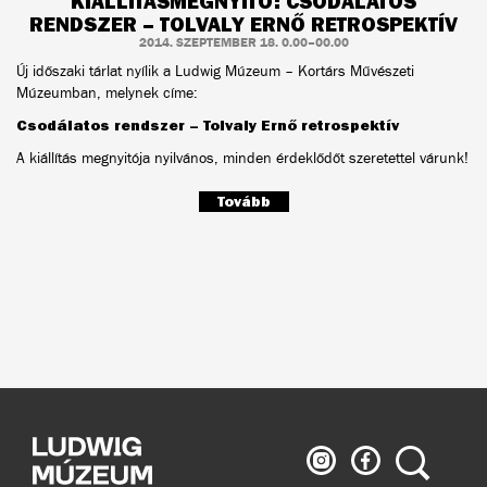
KIÁLLÍTÁSMEGNYITÓ: CSODÁLATOS
RENDSZER – TOLVALY ERNŐ RETROSPEKTÍV
2014. SZEPTEMBER 18. 0.00–00.00
Új időszaki tárlat nyílik a Ludwig Múzeum – Kortárs Művészeti
Múzeumban, melynek címe:
Csodálatos rendszer – Tolvaly Ernő retrospektív
A kiállítás megnyitója nyilvános, minden érdeklődőt szeretettel várunk!
Tovább
Ludwig
Ludwig
Keresés
Múzeum
Múzeum