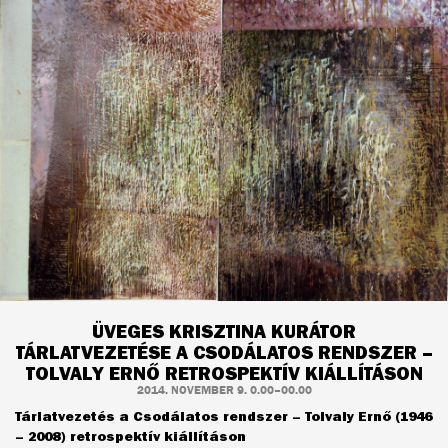
ÜVEGES KRISZTINA KURÁTOR
TÁRLATVEZETÉSE A CSODÁLATOS RENDSZER –
TOLVALY ERNŐ RETROSPEKTÍV KIÁLLÍTÁSON
2014. NOVEMBER 9. 0.00–00.00
Tárlatvezetés a Csodálatos rendszer – Tolvaly Ernő (1946
– 2008) retrospektív kiállításon