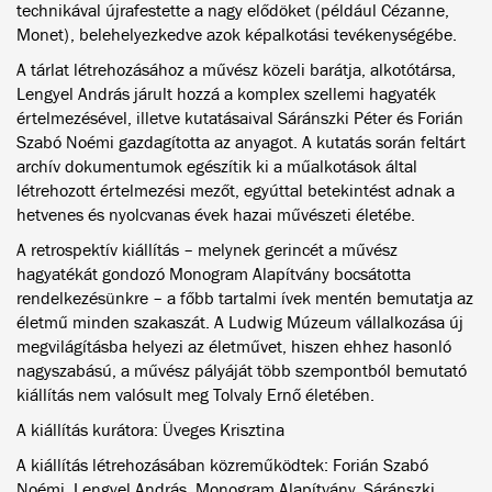
technikával újrafestette a nagy elődöket (például Cézanne,
Monet), belehelyezkedve azok képalkotási tevékenységébe.
A tárlat létrehozásához a művész közeli barátja, alkotótársa,
Lengyel András járult hozzá a komplex szellemi hagyaték
értelmezésével, illetve kutatásaival Sáránszki Péter és Forián
Szabó Noémi gazdagította az anyagot. A kutatás során feltárt
archív dokumentumok egészítik ki a műalkotások által
létrehozott értelmezési mezőt, egyúttal betekintést adnak a
hetvenes és nyolcvanas évek hazai művészeti életébe.
A retrospektív kiállítás – melynek gerincét a művész
hagyatékát gondozó Monogram Alapítvány bocsátotta
rendelkezésünkre – a főbb tartalmi ívek mentén bemutatja az
életmű minden szakaszát. A Ludwig Múzeum vállalkozása új
megvilágításba helyezi az életművet, hiszen ehhez hasonló
nagyszabású, a művész pályáját több szempontból bemutató
kiállítás nem valósult meg Tolvaly Ernő életében.
A kiállítás kurátora: Üveges Krisztina
A kiállítás létrehozásában közreműködtek: Forián Szabó
Noémi, Lengyel András, Monogram Alapítvány, Sáránszki