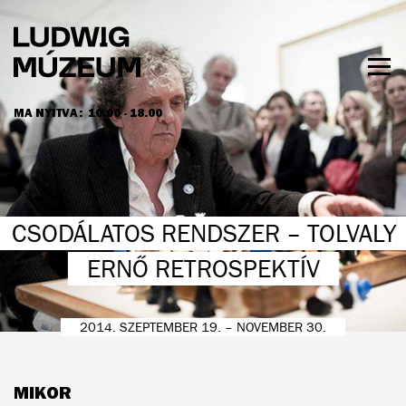
Ugrás
a
tartalomra
Men
láth
MA NYITVA:
10.00 - 18.00
NYITVATARTÁS ÉS JEGYÁRAK
CSODÁLATOS RENDSZER – TOLVALY
ERNŐ RETROSPEKTÍV
2014. SZEPTEMBER 19. – NOVEMBER 30.
MIKOR