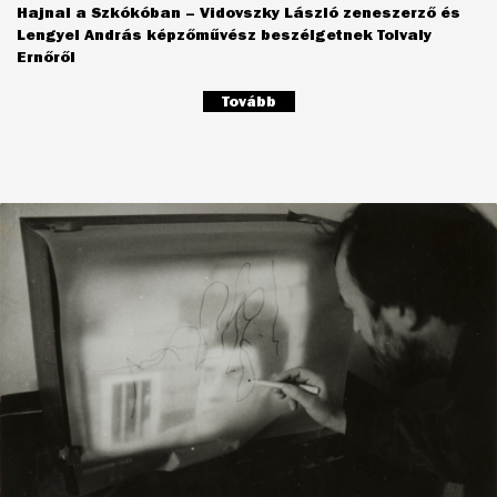
Hajnal a Szkókóban – Vidovszky László zeneszerző és
Lengyel András képzőművész beszélgetnek Tolvaly
Ernőről
Tovább