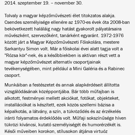
2014. szeptember 19. – november 30.
Tolvaly a magyar képzőművészeti élet titokzatos alakja.
Csendes személyisége ellenére az 1970-es évek óta 2008-ban
bekövetkezett haláláig nagy hatást gyakorolt pályatársaira
művészként, szervezőként, tanárként egyaránt. 1972-1976
között járt a Magyar Képzőművészeti Főiskolára, mestere
Sarkantyu Simon volt. Már a főiskolai évei alatt tagja volt a
"Rózsa kör"-nek, és a későbbiekben is aktívan részt vett a
magyar képzőművészet alternatív csoportjainak
tevékenységében, mint például a Mini Galéria és a Rabinec
csoport.
Munkáiban a festészetet és annak alapkérdéseit állította
vizsgálódásának középpontjába. Bár több műfajban is
alkotott, festményei mellett akciókat, fotókat, objekteket,
installációkat is készített, ezek közös szellemi bázisa a
képalkotás, a látvány, a szín, a tükröződés és az érzékelés
iránti folyamatos érdeklődés volt. Műfaji sokszínűsége híven
tükrözi kíváncsi, kutató személyiségét és humorérzékét is.
Késői műveiben korokon, stílusokon átjárva virtuóz