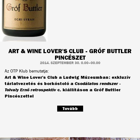
ART & WINE LOVER'S CLUB - GRÓF BUTTLER
PINCÉSZET
2014. SZEPTEMBER 30. 0.00–00.00
Az OTP Klub bemutatja:
Art & Wine Lover's Club a Ludwig Múzeumban: exkluzív
tárlatvezetés és borkóstoló a
Csodálatos rendszer -
Tolvaly Ernő retrospektív
c. kiállításon a Gróf Buttler
Pincészettel
Tovább