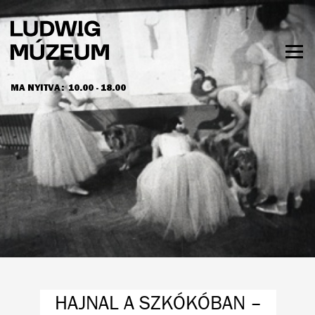
Ugrás
a
tartalomra
Men
láth
MA NYITVA:
10.00 - 18.00
NYITVATARTÁS ÉS JEGYÁRAK
HAJNAL A SZKÓKÓBAN –