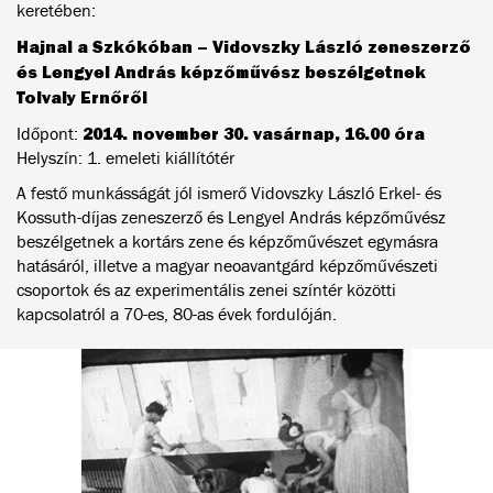
keretében:
Hajnal a Szkókóban – Vidovszky László zeneszerző
és Lengyel András képzőművész beszélgetnek
Tolvaly Ernőről
2014. november 30. vasárnap, 16.00 óra
Időpont:
Helyszín: 1. emeleti kiállítótér
A festő munkásságát jól ismerő Vidovszky László Erkel- és
Kossuth-díjas zeneszerző és Lengyel András képzőművész
beszélgetnek a kortárs zene és képzőművészet egymásra
hatásáról, illetve a magyar neoavantgárd képzőművészeti
csoportok és az experimentális zenei színtér közötti
kapcsolatról a 70-es, 80-as évek fordulóján.