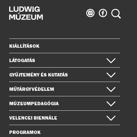
Ludwig
Ludwig
Keresés
Múzeum
Múzeum
az
a
Instagramon
Facebook-
on
KIÁLLÍTÁSOK
Oldaltérkép
LÁTOGATÁS
GYŰJTEMÉNY ÉS KUTATÁS
MŰTÁRGYVÉDELEM
MÚZEUMPEDAGÓGIA
VELENCEI BIENNÁLE
PROGRAMOK