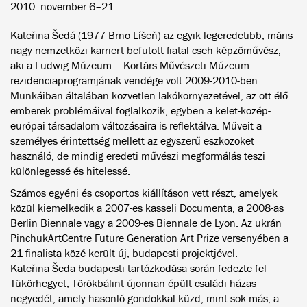
2010. november 6–21.
Kateřina Šedá (1977 Brno-Líšeň) az egyik legeredetibb, máris
nagy nemzetközi karriert befutott fiatal cseh képzőművész,
aki a Ludwig Múzeum – Kortárs Művészeti Múzeum
rezidenciaprogramjának vendége volt 2009-2010-ben.
Munkáiban általában közvetlen lakókörnyezetével, az ott élő
emberek problémáival foglalkozik, egyben a kelet-közép-
európai társadalom változásaira is reflektálva. Műveit a
személyes érintettség mellett az egyszerű eszközöket
használó, de mindig eredeti művészi megformálás teszi
különlegessé és hitelessé.
Számos egyéni és csoportos kiállításon vett részt, amelyek
közül kiemelkedik a 2007-es kasseli Documenta, a 2008-as
Berlin Biennale vagy a 2009-es Biennale de Lyon. Az ukrán
PinchukArtCentre Future Generation Art Prize versenyében a
21 finalista közé került új, budapesti projektjével.
Kateřina Šeda budapesti tartózkodása során fedezte fel
Tükörhegyet, Törökbálint újonnan épült családi házas
negyedét, amely hasonló gondokkal küzd, mint sok más, a