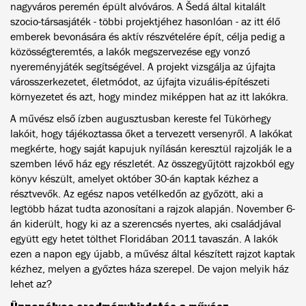
nagyváros peremén épült alvóváros. A Šedá által kitalált
szocio-társasjáték - többi projektjéhez hasonlóan - az itt élő
emberek bevonására és aktív részvételére épít, célja pedig a
közösségteremtés, a lakók megszervezése egy vonzó
nyereményjáték segítségével. A projekt vizsgálja az újfajta
városszerkezetet, életmódot, az újfajta vizuális-építészeti
környezetet és azt, hogy mindez miképpen hat az itt lakókra.
A művész első ízben augusztusban kereste fel Tükörhegy
lakóit, hogy tájékoztassa őket a tervezett versenyről. A lakókat
megkérte, hogy saját kapujuk nyílásán keresztül rajzolják le a
szemben lévő ház egy részletét. Az összegyűjtött rajzokból egy
könyv készült, amelyet október 30-án kaptak kézhez a
résztvevők. Az egész napos vetélkedőn az győzött, aki a
legtöbb házat tudta azonosítani a rajzok alapján. November 6-
án kiderült, hogy ki az a szerencsés nyertes, aki családjával
együtt egy hetet tölthet Floridában 2011 tavaszán. A lakók
ezen a napon egy újabb, a művész által készített rajzot kaptak
kézhez, melyen a győztes háza szerepel. De vajon melyik ház
lehet az?
Ünnepélyes eredményhirdetés a művész