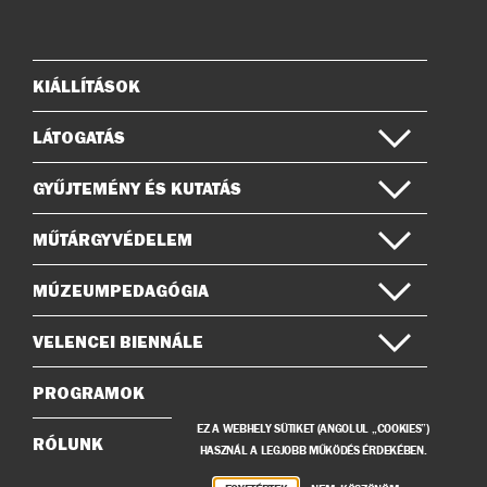
az
a
Instagramon
Facebook-
on
KIÁLLÍTÁSOK
Oldaltérkép
LÁTOGATÁS
GYŰJTEMÉNY ÉS KUTATÁS
MŰTÁRGYVÉDELEM
MÚZEUMPEDAGÓGIA
VELENCEI BIENNÁLE
PROGRAMOK
EZ A WEBHELY SÜTIKET (ANGOLUL „COOKIES”)
RÓLUNK
HASZNÁL A LEGJOBB MŰKÖDÉS ÉRDEKÉBEN.