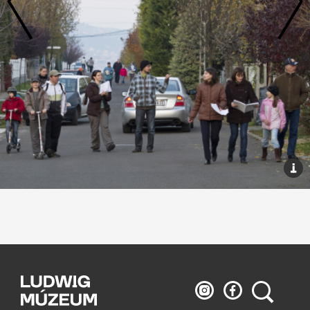
Ludwig
Ludwig
Keresés
Múzeum
Múzeum