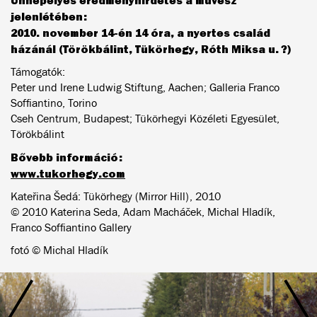
jelenlétében:
2010. november 14-én 14 óra, a nyertes család
házánál (Törökbálint, Tükörhegy, Róth Miksa u. ?)
Támogatók:
Peter und Irene Ludwig Stiftung, Aachen; Galleria Franco
Soffiantino, Torino
Cseh Centrum, Budapest; Tükörhegyi Közéleti Egyesület,
Törökbálint
Bővebb információ:
www.tukorhegy.com
Kateřina Šedá: Tükörhegy (Mirror Hill), 2010
© 2010 Katerina Seda, Adam Macháček, Michal Hladík,
Franco Soffiantino Gallery
fotó © Michal Hladík