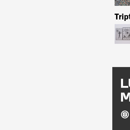
Trip
Ludw
Múz
az