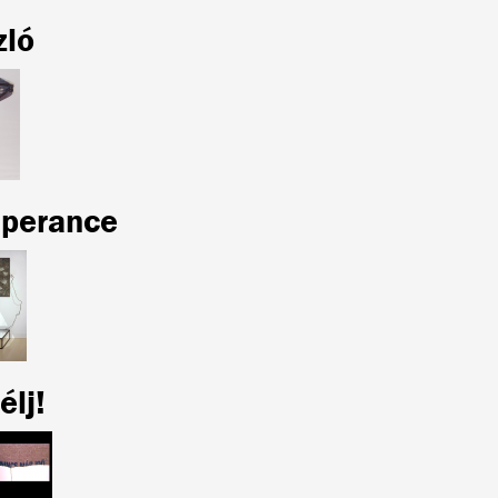
zló
perance
élj!