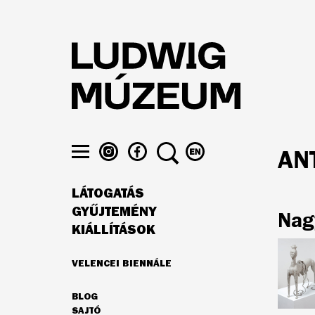
Ugrás
a
tartalomra
LUDWIG
LUDWIG
KERESÉS
VÁLTÁS
AN
MÚZEUM
MÚZEUM
ENGLISH
Menü
AZ
A
NYELVRE
láthatósága
LÁTOGATÁS
INSTAGRAMON
FACEBOOK-
FŐ
ON
GYŰJTEMÉNY
Nag
NAVIGÁCIÓ
KIÁLLÍTÁSOK
VELENCEI BIENNÁLE
AJÁNLATUNK
BLOG
MÁSODLAGOS
SAJTÓ