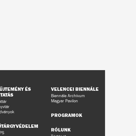
ŰJTEMÉNY ÉS
VELENCEI BIENNÁLE
TATÁS
Biennále Archívum
Magyar Pavilon
ttár
yvtár
dványok
PROGRAMOK
ŰTÁRGYVÉDELEM
RÓLUNK
PS