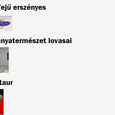
fejű erszényes
anyatermészet lovasai
taur