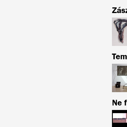
Zás
Tem
Ne f