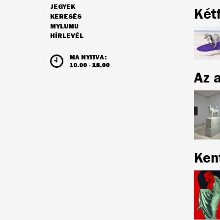
JEGYEK
Két
NAVIGÁCIÓ
KERESÉS
MYLUMU
HÍRLEVÉL
NYITVATARTÁS ÉS JEGYÁRAK
MA NYITVA:
10.00 - 18.00
Az 
Ken