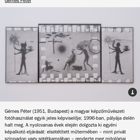
Gémes Péter
Gémes Péter (1951, Budapest) a magyar képzőművészeti
fotóhasználat egyik jeles képviselője; 1996-ban, pályája delén
halt meg. A nyolcvanas évek elején dolgozta ki egyéni
képalkotó eljárását: elsötétített műtermében – mint privát
színpadon vagy sötétkamrában – rendezte meg mitológiai,