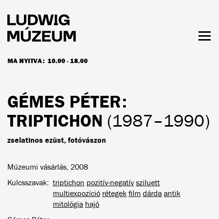
Ugrás
a
tartalomra
Men
láth
MA NYITVA:
10.00 - 18.00
NYITVATARTÁS ÉS JEGYÁRAK
GÉMES PÉTER
:
TRIPTICHON
(1987–1990)
zselatinos ezüst, fotóvászon
Múzeumi vásárlás, 2008
Kulcsszavak
triptichon
pozitív-negatív
sziluett
multiexpozíció
rétegek
film
dárda
antik
mitológia
hajó