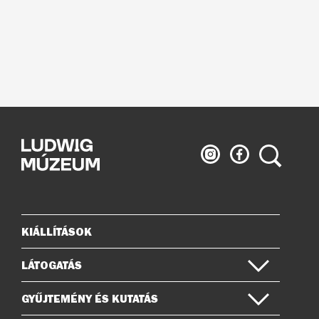
Ludwig
Ludwig
Keresés
Múzeum
Múzeum
az
a
Instagramon
Facebook-
on
KIÁLLÍTÁSOK
Oldaltérkép
LÁTOGATÁS
GYŰJTEMÉNY ÉS KUTATÁS