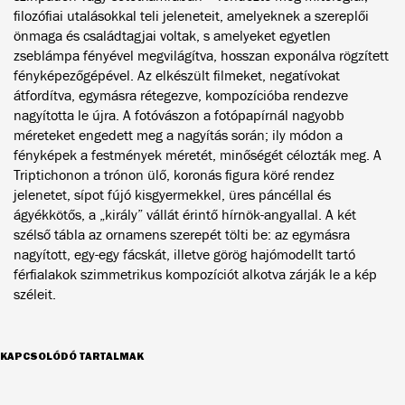
filozófiai utalásokkal teli jeleneteit, amelyeknek a szereplői
önmaga és családtagjai voltak, s amelyeket egyetlen
zseblámpa fényével megvilágítva, hosszan exponálva rögzített
fényképezőgépével. Az elkészült filmeket, negatívokat
átfordítva, egymásra rétegezve, kompozícióba rendezve
nagyította le újra. A fotóvászon a fotópapírnál nagyobb
méreteket engedett meg a nagyítás során; ily módon a
fényképek a festmények méretét, minőségét célozták meg. A
Triptichonon a trónon ülő, koronás figura köré rendez
jelenetet, sípot fújó kisgyermekkel, üres páncéllal és
ágyékkötős, a „király” vállát érintő hírnök-angyallal. A két
szélső tábla az ornamens szerepét tölti be: az egymásra
nagyított, egy-egy fácskát, illetve görög hajómodellt tartó
férfialakok szimmetrikus kompozíciót alkotva zárják le a kép
széleit.
KAPCSOLÓDÓ TARTALMAK