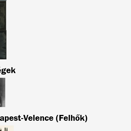
égek
apest-Velence (Felhők)