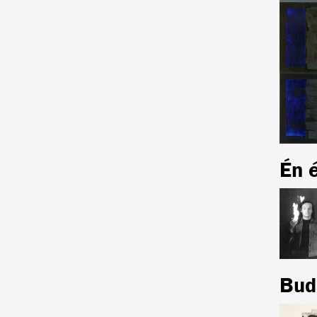
Én 
Bud