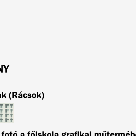
NY
ak (Rácsok)
 fotó a főiskola grafikai műtermé