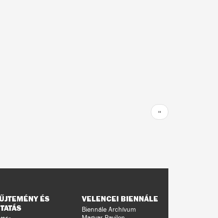
Következő
››
oldal
ŰJTEMÉNY ÉS
VELENCEI BIENNÁLE
TATÁS
Biennále Archívum
Magyar Pavilon