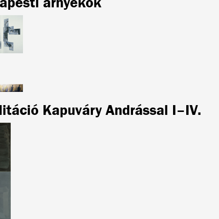
apesti árnyékok
itáció Kapuváry Andrással I–IV.