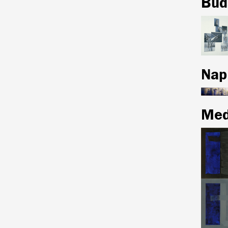
Bud
Nap
Med