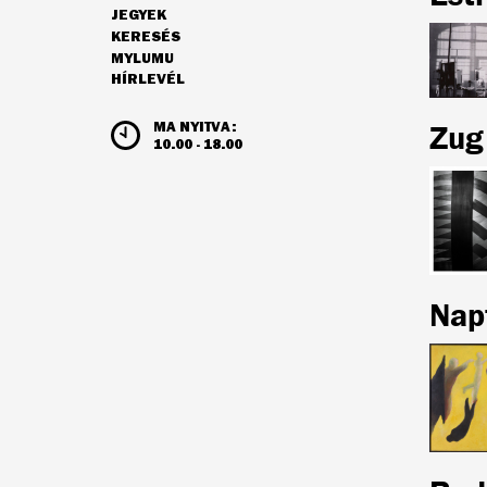
JEGYEK
NAVIGÁCIÓ
KERESÉS
MYLUMU
HÍRLEVÉL
NYITVATARTÁS ÉS JEGYÁRAK
Zug 
MA NYITVA:
10.00 - 18.00
Nap