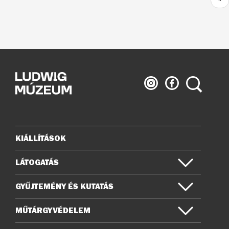
old
Ludwig
Ludwig
Keresés
Múzeum
Múzeum
az
a
Instagramon
Facebook-
on
KIÁLLÍTÁSOK
Oldaltérkép
LÁTOGATÁS
GYŰJTEMÉNY ÉS KUTATÁS
MŰTÁRGYVÉDELEM