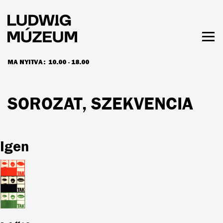
Ugrás
a
tartalomra
Men
láth
MA NYITVA:
10.00 - 18.00
NYITVATARTÁS ÉS JEGYÁRAK
SOROZAT, SZEKVENCIA
Igen