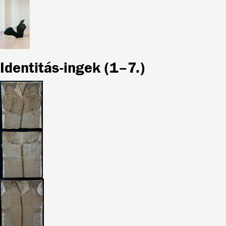
Identitás-ingek (1–7.)