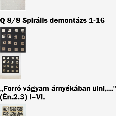
Q 8/8 Spirális demontázs 1-16
„Forró vágyam árnyékában ülni,..."
(Én.2.3) I–VI.