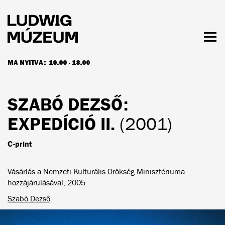
Ugrás
a
tartalomra
Men
láth
MA NYITVA:
10.00 - 18.00
NYITVATARTÁS ÉS JEGYÁRAK
SZABÓ DEZSŐ
:
EXPEDÍCIÓ II.
(2001)
C-print
Vásárlás a Nemzeti Kulturális Örökség Minisztériuma
hozzájárulásával, 2005
Szabó Dezső