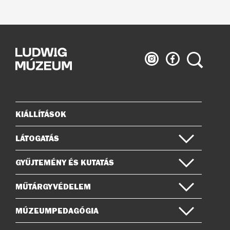
Ludwig
Ludwig
Keresés
Múzeum
Múzeum
az
a
Instagramon
Facebook-
on
KIÁLLÍTÁSOK
Oldaltérkép
LÁTOGATÁS
GYŰJTEMÉNY ÉS KUTATÁS
MŰTÁRGYVÉDELEM
MÚZEUMPEDAGÓGIA