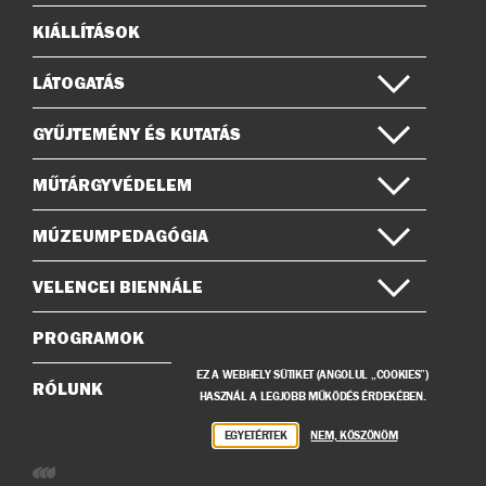
KIÁLLÍTÁSOK
Oldaltérkép
LÁTOGATÁS
GYŰJTEMÉNY ÉS KUTATÁS
MŰTÁRGYVÉDELEM
MÚZEUMPEDAGÓGIA
VELENCEI BIENNÁLE
PROGRAMOK
EZ A WEBHELY SÜTIKET (ANGOLUL „COOKIES”)
RÓLUNK
HASZNÁL A LEGJOBB MŰKÖDÉS ÉRDEKÉBEN.
EGYETÉRTEK
NEM, KÖSZÖNÖM
Weboldalunkat