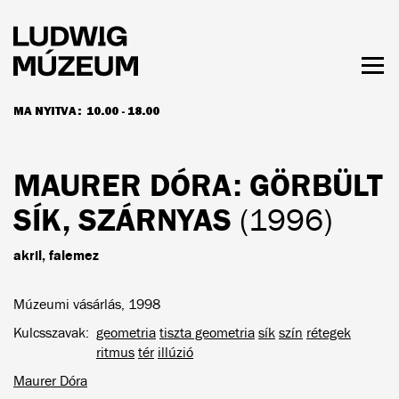
Ugrás
a
tartalomra
Men
láth
MA NYITVA:
10.00 - 18.00
NYITVATARTÁS ÉS JEGYÁRAK
MAURER DÓRA
: GÖRBÜLT
SÍK, SZÁRNYAS
(1996)
akril, falemez
Múzeumi vásárlás, 1998
Kulcsszavak
geometria
tiszta geometria
sík
szín
rétegek
ritmus
tér
illúzió
Maurer Dóra