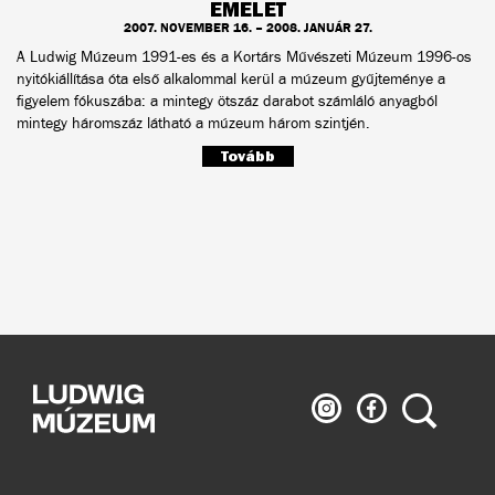
EMELET
2007. NOVEMBER 16. – 2008. JANUÁR 27.
A Ludwig Múzeum 1991-es és a Kortárs Művészeti Múzeum 1996-os
nyitókiállítása óta első alkalommal kerül a múzeum gyűjteménye a
figyelem fókuszába: a mintegy ötszáz darabot számláló anyagból
mintegy háromszáz látható a múzeum három szintjén.
Tovább
Ludwig
Ludwig
Keresés
Múzeum
Múzeum
az
a
Instagramon
Facebook-
on