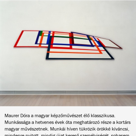
Maurer Dóra a magyar képzőművészet élő klasszikusa.
Munkássága a hetvenes évek óta meghatározó része a kortárs
magyar művészetnek. Munkái híven tükrözik örökké kíváncsi,
mindenre nyitott, mindig újat kereső személyiségét, sohasem