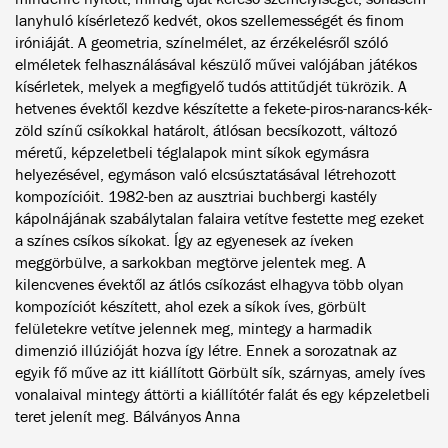
lanyhuló kísérletező kedvét, okos szellemességét és finom
iróniáját. A geometria, színelmélet, az érzékelésről szóló
elméletek felhasználásával készülő művei valójában játékos
kísérletek, melyek a megfigyelő tudós attitűdjét tükrözik. A
hetvenes évektől kezdve készítette a fekete-piros-narancs-kék-
zöld színű csíkokkal határolt, átlósan becsíkozott, változó
méretű, képzeletbeli téglalapok mint síkok egymásra
helyezésével, egymáson való elcsúsztatásával létrehozott
kompozícióit. 1982-ben az ausztriai buchbergi kastély
kápolnájának szabálytalan falaira vetítve festette meg ezeket
a színes csíkos síkokat. Így az egyenesek az íveken
meggörbülve, a sarkokban megtörve jelentek meg. A
kilencvenes évektől az átlós csíkozást elhagyva több olyan
kompozíciót készített, ahol ezek a síkok íves, görbült
felületekre vetítve jelennek meg, mintegy a harmadik
dimenzió illúzióját hozva így létre. Ennek a sorozatnak az
egyik fő műve az itt kiállított Görbült sík, szárnyas, amely íves
vonalaival mintegy áttörti a kiállítótér falát és egy képzeletbeli
teret jelenít meg. Bálványos Anna