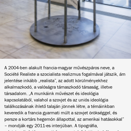
A 2004-ben alakult francia-magyar művészpáros neve, a
Société Realiste a szocialista realizmus fogalmával játszik, ám
jelentése inkább „realista”, az adott körülményekhez
alkalmazkodó, a valóságra támaszkodó társaság, illetve
társadalom. „A munkáink művészet és ideológia
kapcsolatából, valahol a szovjet és az uniós ideológia
találkozásának ihlető talaján jönnek létre, a témáinkban
keveredik a francia gyarmati múlt a szovjet örökséggel, és
persze a kortárs hegemón állapottal, az amerikai hatásokkal”
– mondják egy 2011-es interjúban. A tipográfia,