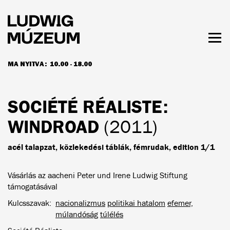
Ugrás
a
tartalomra
Men
láth
MA NYITVA:
10.00 - 18.00
NYITVATARTÁS ÉS JEGYÁRAK
SOCIÉTÉ RÉALISTE
:
WINDROAD
(2011)
acél talapzat, közlekedési táblák, fémrudak, edition 1/1
Vásárlás az aacheni Peter und Irene Ludwig Stiftung
támogatásával
Kulcsszavak
nacionalizmus
politikai hatalom
efemer,
múlandóság
túlélés