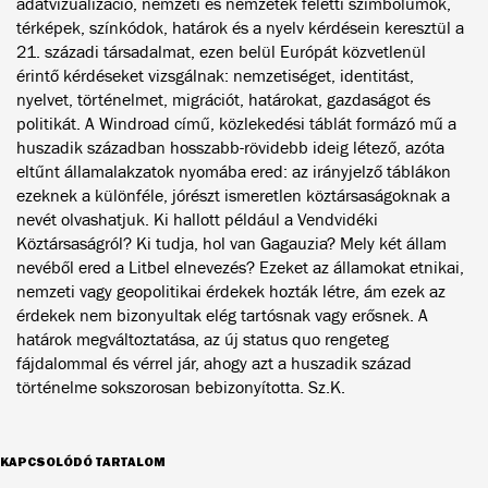
adatvizualizáció, nemzeti és nemzetek feletti szimbólumok,
térképek, színkódok, határok és a nyelv kérdésein keresztül a
21. századi társadalmat, ezen belül Európát közvetlenül
érintő kérdéseket vizsgálnak: nemzetiséget, identitást,
nyelvet, történelmet, migrációt, határokat, gazdaságot és
politikát. A Windroad című, közlekedési táblát formázó mű a
huszadik században hosszabb-rövidebb ideig létező, azóta
eltűnt államalakzatok nyomába ered: az irányjelző táblákon
ezeknek a különféle, jórészt ismeretlen köztársaságoknak a
nevét olvashatjuk. Ki hallott például a Vendvidéki
Köztársaságról? Ki tudja, hol van Gagauzia? Mely két állam
nevéből ered a Litbel elnevezés? Ezeket az államokat etnikai,
nemzeti vagy geopolitikai érdekek hozták létre, ám ezek az
érdekek nem bizonyultak elég tartósnak vagy erősnek. A
határok megváltoztatása, az új status quo rengeteg
fájdalommal és vérrel jár, ahogy azt a huszadik század
történelme sokszorosan bebizonyította. Sz.K.
KAPCSOLÓDÓ TARTALOM