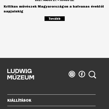
Kritikus művészek Magyarországon a hatvanas évektől
napjainkig
Tovább
Ludwig
Ludwig
Keresés
Múzeum
Múzeum
az
a
Instagramon
Facebook-
on
KIÁLLÍTÁSOK
Oldaltérkép