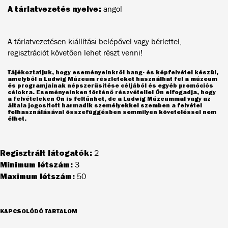
A tárlatvezetés nyelve:
angol
A tárlatvezetésen kiállítási belépővel vagy bérlettel,
regisztrációt követően lehet részt venni!
Tájékoztatjuk, hogy eseményeinkről hang- és képfelvétel készül,
amelyből a Ludwig Múzeum részleteket használhat fel a múzeum
és programjainak népszerűsítése céljából és egyéb promóciós
célokra. Eseményeinken történő részvétellel Ön elfogadja, hogy
a felvételeken Ön is feltűnhet, de a Ludwig Múzeummal vagy az
általa jogosított harmadik személyekkel szemben a felvétel
felhasználásával összefüggésben semmilyen követeléssel nem
élhet.
Regisztrált látogatók:
2
Minimum létszám:
3
Maximum létszám:
50
KAPCSOLÓDÓ TARTALOM