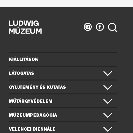
Ludwig
Ludwig
Keresés
Múzeum
Múzeum
az
a
Instagramon
Facebook-
on
KIÁLLÍTÁSOK
Oldaltérkép
LÁTOGATÁS
GYŰJTEMÉNY ÉS KUTATÁS
MŰTÁRGYVÉDELEM
MÚZEUMPEDAGÓGIA
VELENCEI BIENNÁLE