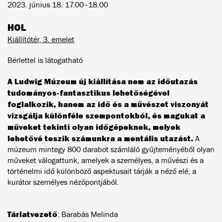
2023. június 18. 17.00–18.00
HOL
Kiállítótér, 3. emelet
Bérlettel is látogatható
A Ludwig Múzeum új kiállítása nem az időutazás
tudományos-fantasztikus lehetőségével
foglalkozik, hanem az idő és a művészet viszonyát
vizsgálja különféle szempontokból, és magukat a
műveket tekinti olyan időgépeknek, melyek
lehetővé teszik számunkra a mentális utazást.
A
múzeum mintegy 800 darabot számláló gyűjteményéből olyan
műveket válogattunk, amelyek a személyes, a művészi és a
történelmi idő különböző aspektusait tárják a néző elé, a
kurátor személyes nézőpontjából.
Tárlatvezető
: Barabás Melinda