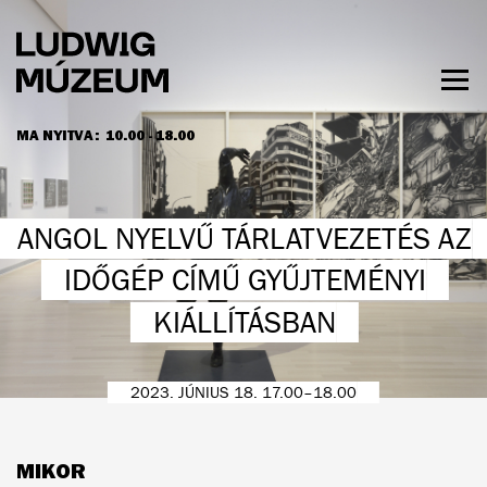
Ugrás
a
tartalomra
Men
láth
MA NYITVA:
10.00 - 18.00
NYITVATARTÁS ÉS JEGYÁRAK
ANGOL NYELVŰ TÁRLATVEZETÉS AZ
IDŐGÉP CÍMŰ GYŰJTEMÉNYI
KIÁLLÍTÁSBAN
2023. JÚNIUS 18. 17.00–18.00
MIKOR