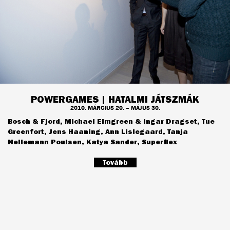
POWERGAMES | HATALMI JÁTSZMÁK
2010. MÁRCIUS 20. – MÁJUS 30.
Bosch & Fjord, Michael Elmgreen & Ingar Dragset, Tue
Greenfort, Jens Haaning, Ann Lislegaard, Tanja
Nellemann Poulsen, Katya Sander, Superflex
Tovább