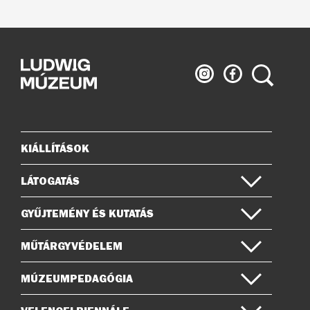
Ludwig
Ludwig
Keresés
Múzeum
Múzeum
az
a
Instagramon
Facebook-
on
KIÁLLÍTÁSOK
Oldaltérkép
LÁTOGATÁS
GYŰJTEMÉNY ÉS KUTATÁS
MŰTÁRGYVÉDELEM
MÚZEUMPEDAGÓGIA