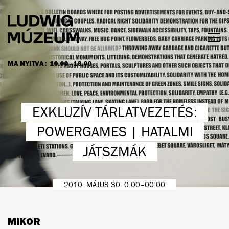
Ugrás
a
tartalomra
Men
láth
MA NYITVA:
10.00 - 18.00
NYITVATARTÁS ÉS JEGYÁRAK
EXKLUZÍV TÁRLATVEZETÉS:
POWERGAMES | HATALMI
JÁTSZMÁK
2010. MÁJUS 30. 0.00–00.00
MIKOR