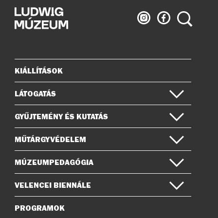
Ludwig
Ludwig
Keresés
Múzeum
Múzeum
az
a
Instagramon
Facebook-
on
KIÁLLÍTÁSOK
Oldaltérkép
LÁTOGATÁS
GYŰJTEMÉNY ÉS KUTATÁS
MŰTÁRGYVÉDELEM
MÚZEUMPEDAGÓGIA
VELENCEI BIENNÁLE
PROGRAMOK