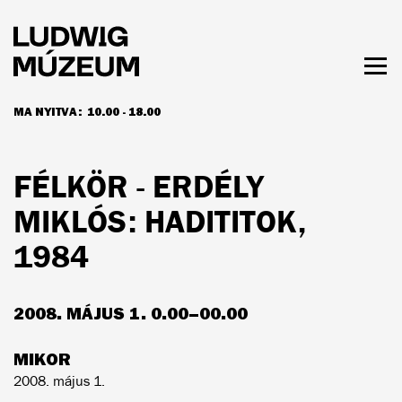
Ugrás
a
tartalomra
Men
láth
MA NYITVA:
10.00 - 18.00
NYITVATARTÁS ÉS JEGYÁRAK
FÉLKÖR - ERDÉLY
MIKLÓS: HADITITOK,
1984
2008. MÁJUS 1. 0.00–00.00
MIKOR
2008. május 1.