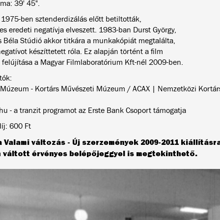
ama: 39' 45".
 1975-ben sztenderdizálás előtt betiltották,
s eredeti negatívja elveszett. 1983-ban Durst György,
s Béla Stúdió akkor titkára a munkakópiát megtalálta,
gatívot készíttetett róla. Ez alapján történt a film
s felújítása a Magyar Filmlaboratórium Kft-nél 2009-ben.
tók:
Múzeum - Kortárs Művészeti Múzeum / ACAX | Nemzetközi Kortár
 hu - a tranzit programot az Erste Bank Csoport támogatja
íj: 600 Ft
 a Valami változás - Új szerzemények 2009-2011 kiállításra
 váltott érvényes belépőjeggyel is megtekinthető.