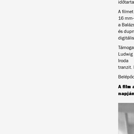
időtart
A filmet
16 mm-e
a Baláz
és dupne
digitáli
Támoga
Ludwig 
Iroda
tranzit.
Belépőd
A film
napján