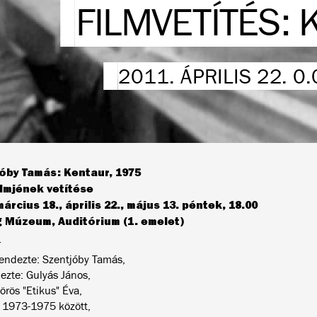
FILMVETÍTÉS:
2011. ÁPRILIS 22. 0
óby Tamás: Kentaur, 1975
ilmjének vetítése
árcius 18., április 22., május 13. péntek, 18.00
 Múzeum, Auditórium (1. emelet)
r
 rendezte: Szentjóby Tamás,
ezte: Gulyás János,
örös "Etikus" Éva,
: 1973-1975 között,