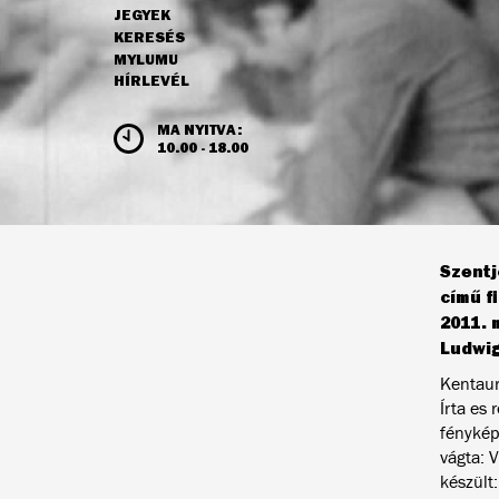
JEGYEK
NAVIGÁCIÓ
KERESÉS
MYLUMU
HÍRLEVÉL
NYITVATARTÁS ÉS JEGYÁRAK
MA NYITVA:
10.00 - 18.00
Szentj
című f
2011. m
Ludwig
Kentau
Írta es
fénykép
vágta: V
készült