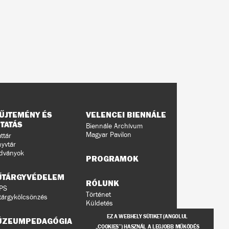
ŰJTEMÉNY ÉS
VELENCEI BIENNÁLE
TATÁS
Biennále Archívum
Magyar Pavilon
ttár
yvtár
dványok
PROGRAMOK
ŰTÁRGYVÉDELEM
RÓLUNK
PS
Történet
árgykölcsönzés
Küldetés
Ludwig Múzeumok a
EZ A WEBHELY SÜTIKET (ANGOLUL
ÚZEUMPEDAGÓGIA
világban
„COOKIES”) HASZNÁL A LEGJOBB MŰKÖDÉS