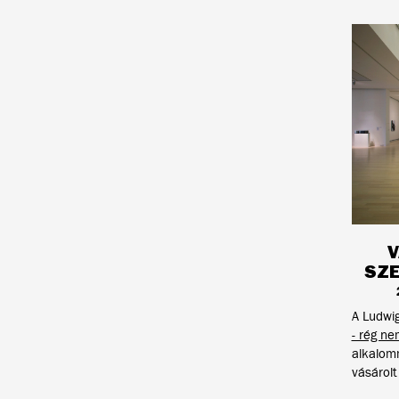
V
SZE
A Ludwi
- rég ne
alkalomm
vásárolt