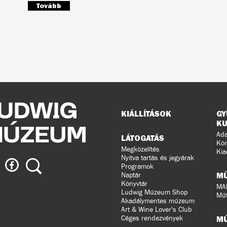
Tovább
Oldaltérkép
KIÁLLÍTÁSOK
GY
KU
Ada
LÁTOGATÁS
Kön
Megközelítés
Kia
Nyitva tartás és jegyárak
ig
Ludwig
Keresés
Programok
eum
Múzeum
M
Naptár
a
Könyvtár
MA
Ludwig Múzeum Shop
agramon
Facebook-
Műt
Akadálymentes múzeum
on
Art & Wine Lover's Club
Céges rendezvények
M