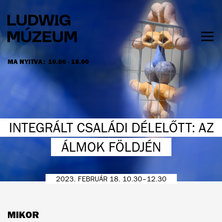
Ugrás
a
tartalomra
Men
láth
MA NYITVA:
10.00 - 18.00
NYITVATARTÁS ÉS JEGYÁRAK
INTEGRÁLT CSALÁDI DÉLELŐTT: AZ
ÁLMOK FÖLDJÉN
2023. FEBRUÁR 18. 10.30–12.30
MIKOR