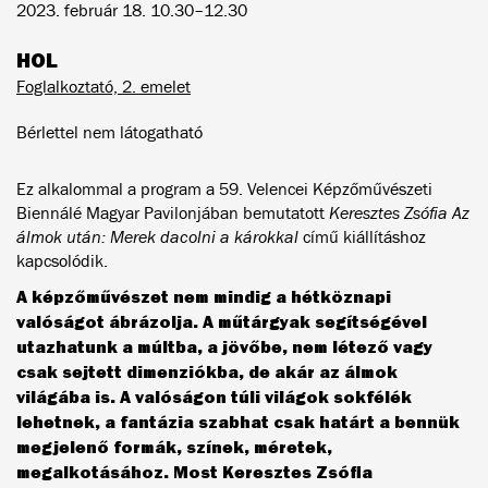
2023. február 18. 10.30–12.30
HOL
Foglalkoztató, 2. emelet
Bérlettel nem látogatható
Ez alkalommal a program a 59. Velencei Képzőművészeti
Biennálé Magyar Pavilonjában bemutatott
Keresztes Zsófia Az
álmok után: Merek dacolni a károkkal
című kiállításhoz
kapcsolódik.
A képzőművészet nem mindig a hétköznapi
valóságot ábrázolja. A műtárgyak segítségével
utazhatunk a múltba, a jövőbe, nem létező vagy
csak sejtett dimenziókba, de akár az álmok
világába is. A valóságon túli világok sokfélék
lehetnek, a fantázia szabhat csak határt a bennük
megjelenő formák, színek, méretek,
megalkotásához. Most Keresztes Zsófia