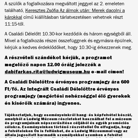
A szülők a foglalkozásra megváltott jeggyel az 2. emeleten
található,
Keresztes Zsófia Az álmok után: Merek dacolni a
károkkal
című kiállításban tárlatvezetésen vehetnek részt
11:15-től.
A Családi Délelőtt 10.30-kor kezdődik és három egységből áll.
Mivel a foglalkozás részei összefüggnek és egymásra épülnek,
kérjük a kedves érdeklődőket, hogy 10.30-ig érkezzenek meg.
A részvételi szándékot kérjük, a programot
megelőző napon 12.00 óráig jelezzék a
dabifarkas.rita@ludwigmuseum.hu
e-mail címen!
A Családi Délelőttre érvényes programjegy ára 600
Ft/fő. Az Integrált Családi Délelőttre érvényes
programjegy (megértési nehézséggel élő gyerekek
és kisérőik számára) ingyenes.
Tájékoztatjuk, hogy eseményeinkről hang- és képfelvétel készül,
amelyből a Ludwig Múzeum részleteket használhat fel a múzeum
és programjainak népszerűsítése céljából és egyéb promóciós
célokra. Eseményeinken történő részvétellel Ön elfogadja, hogy
a felvételeken Ön is feltűnhet, de a Ludwig Múzeummal vagy az
általa jogosított harmadik személyekkel szemben a felvétel