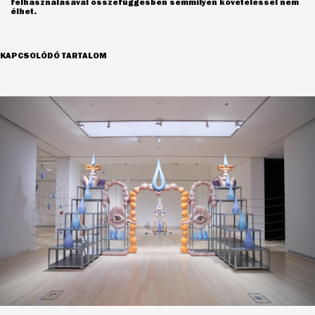
felhasználásával összefüggésben semmilyen követeléssel nem
élhet.
KAPCSOLÓDÓ TARTALOM