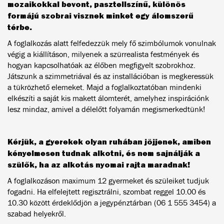
mozaikokkal bevont, pasztellszínű, különös
formájú szobrai visznek minket egy álomszerű
térbe.
A foglalkozás alatt felfedezzük mely fő szimbólumok vonulnak
végig a kiállításon, milyenek a szürrealista festmények és
hogyan kapcsolhatóak az élőben megfigyelt szobrokhoz.
Játszunk a szimmetriával és az installációban is megkeressük
a tükrözhető elemeket. Majd a foglalkoztatóban mindenki
elkészíti a saját kis makett álomterét, amelyhez inspirációnk
lesz mindaz, amivel a délelőtt folyamán megismerkedtünk!
Kérjük, a gyerekek olyan ruhában jöjjenek, amiben
kényelmesen tudnak alkotni, és nem sajnálják a
szülők, ha az alkotás nyomai rajta maradnak!
A foglalkozáson maximum 12 gyermeket és szüleiket tudjuk
fogadni. Ha elfelejtett regisztrálni, szombat reggel 10.00 és
10.30 között érdeklődjön a jegypénztárban (06 1 555 3454) a
szabad helyekről.