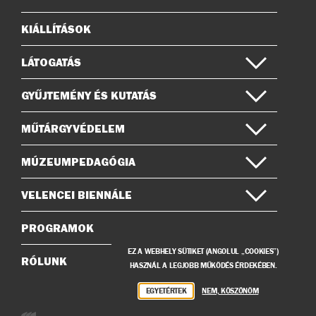
on
KIÁLLÍTÁSOK
Oldaltérkép
LÁTOGATÁS
GYŰJTEMÉNY ÉS KUTATÁS
MŰTÁRGYVÉDELEM
MÚZEUMPEDAGÓGIA
VELENCEI BIENNÁLE
PROGRAMOK
EZ A WEBHELY SÜTIKET (ANGOLUL „COOKIES”)
RÓLUNK
HASZNÁL A LEGJOBB MŰKÖDÉS ÉRDEKÉBEN.
EGYETÉRTEK
NEM, KÖSZÖNÖM
Weboldalunkat