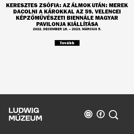
KERESZTES ZSÓFIA: AZ ÁLMOK UTÁN: MEREK
DACOLNI A KÁROKKAL AZ 59. VELENCEI
KÉPZŐMŰVÉSZETI BIENNÁLE MAGYAR
PAVILONJA KIÁLLÍTÁSA
2022. DECEMBER 16. – 2023. MÁRCIUS 5.
Tovább
Ludwig
Ludwig
Keresés
Múzeum
Múzeum
az
a
Instagramon
Facebook-